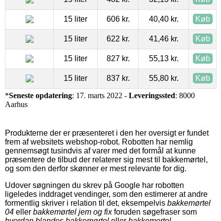
15 liter
606 kr.
40,40 kr.
Køb
15 liter
622 kr.
41,46 kr.
Køb
15 liter
827 kr.
55,13 kr.
Køb
15 liter
837 kr.
55,80 kr.
Køb
*
Seneste opdatering
: 17. marts 2022 -
Leveringssted
: 8000
Aarhus
Produkterne der er præsenteret i den her oversigt er fundet
frem af websitets webshop-robot. Robotten har nemlig
gennemsøgt tusindvis af varer med det formål at kunne
præsentere de tilbud der relaterer sig mest til bakkemørtel,
og som den derfor skønner er mest relevante for dig.
Udover søgningen du skrev på Google har robotten
ligeledes inddraget vendinger, som den estimerer at andre
formentlig skriver i relation til det, eksempelvis
bakkemørtel
04
eller
bakkemørtel jem og fix
foruden søgefraser som
hvordan blandes bakkemørtel
eller
bakkemortel
.