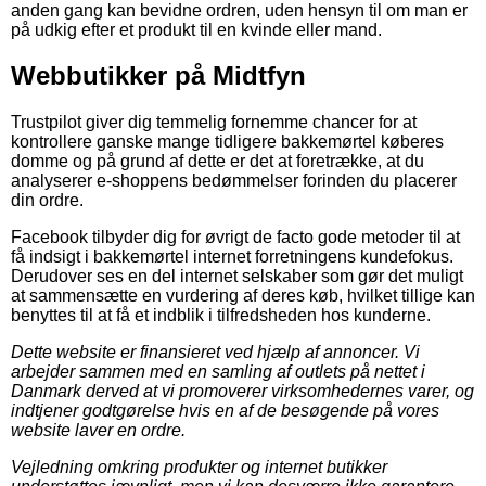
anden gang kan bevidne ordren, uden hensyn til om man er
på udkig efter et produkt til en kvinde eller mand.
Webbutikker på Midtfyn
Trustpilot giver dig temmelig fornemme chancer for at
kontrollere ganske mange tidligere bakkemørtel køberes
domme og på grund af dette er det at foretrække, at du
analyserer e-shoppens bedømmelser forinden du placerer
din ordre.
Facebook tilbyder dig for øvrigt de facto gode metoder til at
få indsigt i bakkemørtel internet forretningens kundefokus.
Derudover ses en del internet selskaber som gør det muligt
at sammensætte en vurdering af deres køb, hvilket tillige kan
benyttes til at få et indblik i tilfredsheden hos kunderne.
Dette website er finansieret ved hjælp af annoncer. Vi
arbejder sammen med en samling af outlets på nettet i
Danmark derved at vi promoverer virksomhedernes varer, og
indtjener godtgørelse hvis en af de besøgende på vores
website laver en ordre.
Vejledning omkring produkter og internet butikker