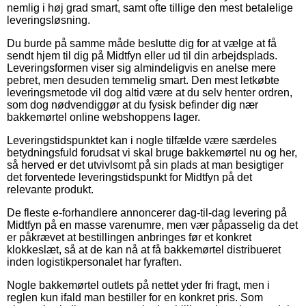
nemlig i høj grad smart, samt ofte tillige den mest betalelige
leveringsløsning.
Du burde på samme måde beslutte dig for at vælge at få
sendt hjem til dig på Midtfyn eller ud til din arbejdsplads.
Leveringsformen viser sig almindeligvis en anelse mere
pebret, men desuden temmelig smart. Den mest letkøbte
leveringsmetode vil dog altid være at du selv henter ordren,
som dog nødvendiggør at du fysisk befinder dig nær
bakkemørtel online webshoppens lager.
Leveringstidspunktet kan i nogle tilfælde være særdeles
betydningsfuld forudsat vi skal bruge bakkemørtel nu og her,
så herved er det utvivlsomt på sin plads at man besigtiger
det forventede leveringstidspunkt for Midtfyn på det
relevante produkt.
De fleste e-forhandlere annoncerer dag-til-dag levering på
Midtfyn på en masse varenumre, men vær påpasselig da det
er påkrævet at bestillingen anbringes før et konkret
klokkeslæt, så at de kan nå at få bakkemørtel distribueret
inden logistikpersonalet har fyraften.
Nogle bakkemørtel outlets på nettet yder fri fragt, men i
reglen kun ifald man bestiller for en konkret pris. Som