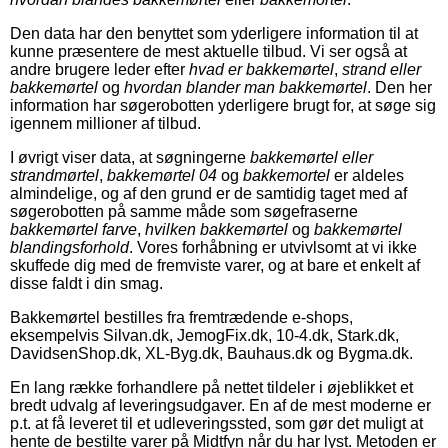
Den data har den benyttet som yderligere information til at
kunne præsentere de mest aktuelle tilbud. Vi ser også at
andre brugere leder efter
hvad er bakkemørtel
,
strand eller
bakkemørtel
og
hvordan blander man bakkemørtel
. Den her
information har søgerobotten yderligere brugt for, at søge sig
igennem millioner af tilbud.
I øvrigt viser data, at søgningerne
bakkemørtel eller
strandmørtel
,
bakkemørtel 04
og
bakkemortel
er aldeles
almindelige, og af den grund er de samtidig taget med af
søgerobotten på samme måde som søgefraserne
bakkemørtel farve
,
hvilken bakkemørtel
og
bakkemørtel
blandingsforhold
. Vores forhåbning er utvivlsomt at vi ikke
skuffede dig med de fremviste varer, og at bare et enkelt af
disse faldt i din smag.
Bakkemørtel bestilles fra fremtrædende e-shops,
eksempelvis Silvan.dk, JemogFix.dk, 10-4.dk, Stark.dk,
DavidsenShop.dk, XL-Byg.dk, Bauhaus.dk og Bygma.dk.
En lang række forhandlere på nettet tildeler i øjeblikket et
bredt udvalg af leveringsudgaver. En af de mest moderne er
p.t. at få leveret til et udleveringssted, som gør det muligt at
hente de bestilte varer på Midtfyn når du har lyst. Metoden er