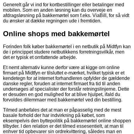
Generelt går vi ind for kortbestillinger eller betalinger med
mobilen. Som en anden løsning kan du overveje en
afdragsløsning på bakkemørtel som f.eks. ViaBill, for så vidt
du ønsker at dække regningen ude i fremtiden.
Online shops med bakkemørtel
Forinden folk køber bakkemørtel i en netbutik på Midtfyn kan
de i princippet studere netbutikkens forretningsvilkår, men
det er typisk et omfattende arbejde.
Et nemt alternativ kunne derfor være at kigge om online
firmaet på Midtfyn er tilsluttet e-mærket, hvilket typisk er et
kendetegn for at internet forhandleren opfylder de gældende
danske regler, foruden at internet firmaet fra tid til anden
undersøges af specialister der forstår retningslinjerne. Dette
er desuden en god mulighed for at blive hjulpet, ifald du
forvoldes dilemmaer med bakkemørtel ved din bestilling.
Tilmed anbefales det at man er påpasselig med de mest
basale forhold der har indvirkning på købet, som
eksempelvis den byttepolitik på bakkemørtel online shoppen
tilbyder. I den relation er det tilmed essesentielt, at man til
enhver tid opbevarer sin ordrekvittering, således man en