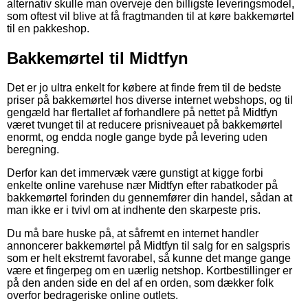
alternativ skulle man overveje den billigste leveringsmodel,
som oftest vil blive at få fragtmanden til at køre bakkemørtel
til en pakkeshop.
Bakkemørtel til Midtfyn
Det er jo ultra enkelt for købere at finde frem til de bedste
priser på bakkemørtel hos diverse internet webshops, og til
gengæld har flertallet af forhandlere på nettet på Midtfyn
været tvunget til at reducere prisniveauet på bakkemørtel
enormt, og endda nogle gange byde på levering uden
beregning.
Derfor kan det immervæk være gunstigt at kigge forbi
enkelte online varehuse nær Midtfyn efter rabatkoder på
bakkemørtel forinden du gennemfører din handel, sådan at
man ikke er i tvivl om at indhente den skarpeste pris.
Du må bare huske på, at såfremt en internet handler
annoncerer bakkemørtel på Midtfyn til salg for en salgspris
som er helt ekstremt favorabel, så kunne det mange gange
være et fingerpeg om en uærlig netshop. Kortbestillinger er
på den anden side en del af en orden, som dækker folk
overfor bedrageriske online outlets.