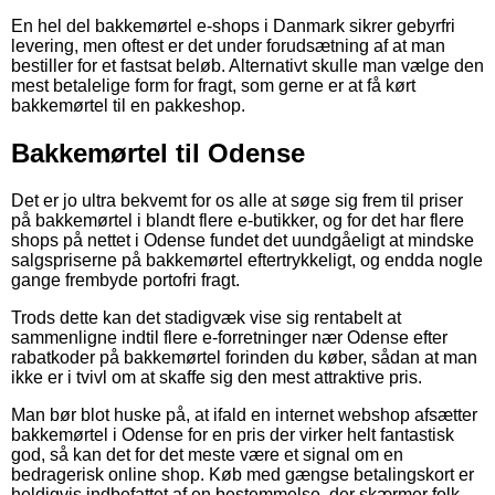
En hel del bakkemørtel e-shops i Danmark sikrer gebyrfri
levering, men oftest er det under forudsætning af at man
bestiller for et fastsat beløb. Alternativt skulle man vælge den
mest betalelige form for fragt, som gerne er at få kørt
bakkemørtel til en pakkeshop.
Bakkemørtel til Odense
Det er jo ultra bekvemt for os alle at søge sig frem til priser
på bakkemørtel i blandt flere e-butikker, og for det har flere
shops på nettet i Odense fundet det uundgåeligt at mindske
salgspriserne på bakkemørtel eftertrykkeligt, og endda nogle
gange frembyde portofri fragt.
Trods dette kan det stadigvæk vise sig rentabelt at
sammenligne indtil flere e-forretninger nær Odense efter
rabatkoder på bakkemørtel forinden du køber, sådan at man
ikke er i tvivl om at skaffe sig den mest attraktive pris.
Man bør blot huske på, at ifald en internet webshop afsætter
bakkemørtel i Odense for en pris der virker helt fantastisk
god, så kan det for det meste være et signal om en
bedragerisk online shop. Køb med gængse betalingskort er
heldigvis indbefattet af en bestemmelse, der skærmer folk