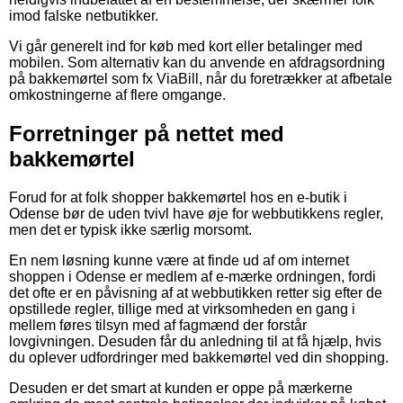
imod falske netbutikker.
Vi går generelt ind for køb med kort eller betalinger med
mobilen. Som alternativ kan du anvende en afdragsordning
på bakkemørtel som fx ViaBill, når du foretrækker at afbetale
omkostningerne af flere omgange.
Forretninger på nettet med
bakkemørtel
Forud for at folk shopper bakkemørtel hos en e-butik i
Odense bør de uden tvivl have øje for webbutikkens regler,
men det er typisk ikke særlig morsomt.
En nem løsning kunne være at finde ud af om internet
shoppen i Odense er medlem af e-mærke ordningen, fordi
det ofte er en påvisning af at webbutikken retter sig efter de
opstillede regler, tillige med at virksomheden en gang i
mellem føres tilsyn med af fagmænd der forstår
lovgivningen. Desuden får du anledning til at få hjælp, hvis
du oplever udfordringer med bakkemørtel ved din shopping.
Desuden er det smart at kunden er oppe på mærkerne