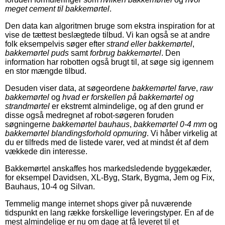
meget cement til bakkemørtel
.
Den data kan algoritmen bruge som ekstra inspiration for at
vise de tættest beslægtede tilbud. Vi kan også se at andre
folk eksempelvis søger efter
strand eller bakkemørtel
,
bakkemørtel puds
samt
forbrug bakkemørtel
. Den
information har robotten også brugt til, at søge sig igennem
en stor mængde tilbud.
Desuden viser data, at søgeordene
bakkemørtel farve
,
raw
bakkemørtel
og
hvad er forskellen på bakkemørtel og
strandmørtel
er ekstremt almindelige, og af den grund er
disse også medregnet af robot-søgeren foruden
søgningerne
bakkemørtel bauhaus
,
bakkemørtel 0-4 mm
og
bakkemørtel blandingsforhold opmuring
. Vi håber virkelig at
du er tilfreds med de listede varer, ved at mindst ét af dem
vækkede din interesse.
Bakkemørtel anskaffes hos markedsledende byggekæder,
for eksempel Davidsen, XL-Byg, Stark, Bygma, Jem og Fix,
Bauhaus, 10-4 og Silvan.
Temmelig mange internet shops giver på nuværende
tidspunkt en lang række forskellige leveringstyper. En af de
mest almindelige er nu om dage at få leveret til et