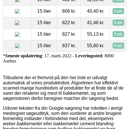
15 liter
606 kr.
40,40 kr.
Køb
15 liter
622 kr.
41,46 kr.
Køb
15 liter
827 kr.
55,13 kr.
Køb
15 liter
837 kr.
55,80 kr.
Køb
*
Seneste opdatering
: 17. marts 2022 -
Leveringssted
: 8000
Aarhus
Tilbudene der er fremvist på den her liste er udvalgt
automatisk af vores produktrobot. Algoritmen har effektivt
scannet mange hundredvis af produkter for at finde de af de
varer der relaterer sig mest til bakkemørtel, og som
søgemotoren derfor beregner matcher din søgning bedst.
Udover teksten fra din Google-søgning har robotten i øvrigt
medregnet søgeudtryk, som den vurderer at andre brugere
formentlig indtaster i forbindelse med det, eksempelvis
weber bakkemørtel
eller
bakkemørtel cement blanding
foruden formuleringer som
hvilken bakkemørtel
og
hvor