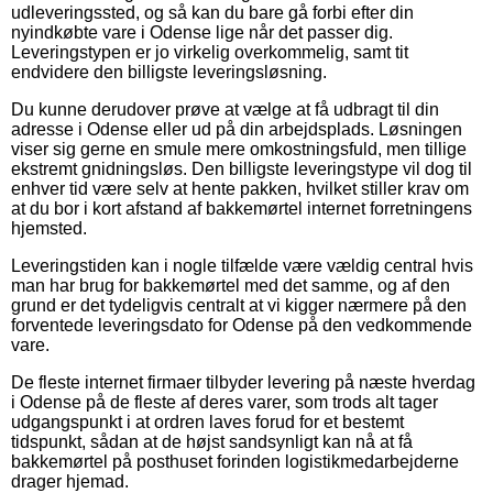
udleveringssted, og så kan du bare gå forbi efter din
nyindkøbte vare i Odense lige når det passer dig.
Leveringstypen er jo virkelig overkommelig, samt tit
endvidere den billigste leveringsløsning.
Du kunne derudover prøve at vælge at få udbragt til din
adresse i Odense eller ud på din arbejdsplads. Løsningen
viser sig gerne en smule mere omkostningsfuld, men tillige
ekstremt gnidningsløs. Den billigste leveringstype vil dog til
enhver tid være selv at hente pakken, hvilket stiller krav om
at du bor i kort afstand af bakkemørtel internet forretningens
hjemsted.
Leveringstiden kan i nogle tilfælde være vældig central hvis
man har brug for bakkemørtel med det samme, og af den
grund er det tydeligvis centralt at vi kigger nærmere på den
forventede leveringsdato for Odense på den vedkommende
vare.
De fleste internet firmaer tilbyder levering på næste hverdag
i Odense på de fleste af deres varer, som trods alt tager
udgangspunkt i at ordren laves forud for et bestemt
tidspunkt, sådan at de højst sandsynligt kan nå at få
bakkemørtel på posthuset forinden logistikmedarbejderne
drager hjemad.