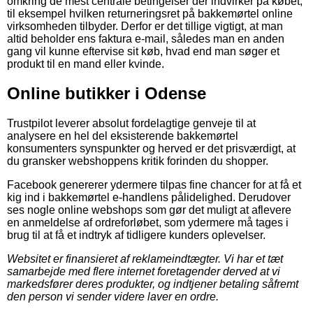
omkring de mest centrale betingelser der indvirker på købet,
til eksempel hvilken returneringsret på bakkemørtel online
virksomheden tilbyder. Derfor er det tillige vigtigt, at man
altid beholder ens faktura e-mail, således man en anden
gang vil kunne eftervise sit køb, hvad end man søger et
produkt til en mand eller kvinde.
Online butikker i Odense
Trustpilot leverer absolut fordelagtige genveje til at
analysere en hel del eksisterende bakkemørtel
konsumenters synspunkter og herved er det prisværdigt, at
du gransker webshoppens kritik forinden du shopper.
Facebook genererer ydermere tilpas fine chancer for at få et
kig ind i bakkemørtel e-handlens pålidelighed. Derudover
ses nogle online webshops som gør det muligt at aflevere
en anmeldelse af ordreforløbet, som ydermere må tages i
brug til at få et indtryk af tidligere kunders oplevelser.
Websitet er finansieret af reklameindtægter. Vi har et tæt
samarbejde med flere internet foretagender derved at vi
markedsfører deres produkter, og indtjener betaling såfremt
den person vi sender videre laver en ordre.