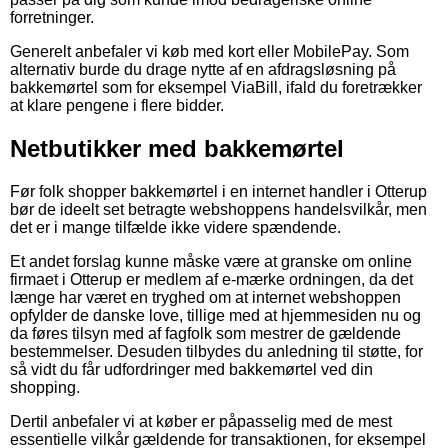
forretninger.
Generelt anbefaler vi køb med kort eller MobilePay. Som
alternativ burde du drage nytte af en afdragsløsning på
bakkemørtel som for eksempel ViaBill, ifald du foretrækker
at klare pengene i flere bidder.
Netbutikker med bakkemørtel
Før folk shopper bakkemørtel i en internet handler i Otterup
bør de ideelt set betragte webshoppens handelsvilkår, men
det er i mange tilfælde ikke videre spændende.
Et andet forslag kunne måske være at granske om online
firmaet i Otterup er medlem af e-mærke ordningen, da det
længe har været en tryghed om at internet webshoppen
opfylder de danske love, tillige med at hjemmesiden nu og
da føres tilsyn med af fagfolk som mestrer de gældende
bestemmelser. Desuden tilbydes du anledning til støtte, for
så vidt du får udfordringer med bakkemørtel ved din
shopping.
Dertil anbefaler vi at køber er påpasselig med de mest
essentielle vilkår gældende for transaktionen, for eksempel