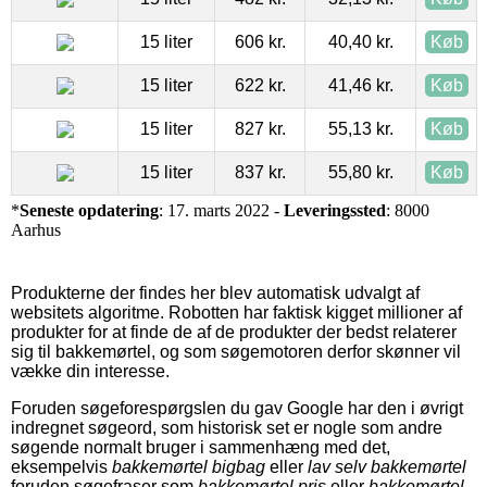
15 liter
606 kr.
40,40 kr.
Køb
15 liter
622 kr.
41,46 kr.
Køb
15 liter
827 kr.
55,13 kr.
Køb
15 liter
837 kr.
55,80 kr.
Køb
*
Seneste opdatering
: 17. marts 2022 -
Leveringssted
: 8000
Aarhus
Produkterne der findes her blev automatisk udvalgt af
websitets algoritme. Robotten har faktisk kigget millioner af
produkter for at finde de af de produkter der bedst relaterer
sig til bakkemørtel, og som søgemotoren derfor skønner vil
vække din interesse.
Foruden søgeforespørgslen du gav Google har den i øvrigt
indregnet søgeord, som historisk set er nogle som andre
søgende normalt bruger i sammenhæng med det,
eksempelvis
bakkemørtel bigbag
eller
lav selv bakkemørtel
foruden søgefraser som
bakkemørtel pris
eller
bakkemørtel