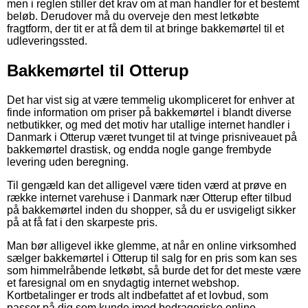
men i reglen stiller det krav om at man handler for et bestemt
beløb. Derudover må du overveje den mest letkøbte
fragtform, der tit er at få dem til at bringe bakkemørtel til et
udleveringssted.
Bakkemørtel til Otterup
Det har vist sig at være temmelig ukompliceret for enhver at
finde information om priser på bakkemørtel i blandt diverse
netbutikker, og med det motiv har utallige internet handler i
Danmark i Otterup været tvunget til at tvinge prisniveauet på
bakkemørtel drastisk, og endda nogle gange frembyde
levering uden beregning.
Til gengæld kan det alligevel være tiden værd at prøve en
række internet varehuse i Danmark nær Otterup efter tilbud
på bakkemørtel inden du shopper, så du er usvigeligt sikker
på at få fat i den skarpeste pris.
Man bør alligevel ikke glemme, at når en online virksomhed
sælger bakkemørtel i Otterup til salg for en pris som kan ses
som himmelråbende letkøbt, så burde det for det meste være
et faresignal om en snydagtig internet webshop.
Kortbetalinger er trods alt indbefattet af et lovbud, som
passer på dig som kunde imod bedrageriske online