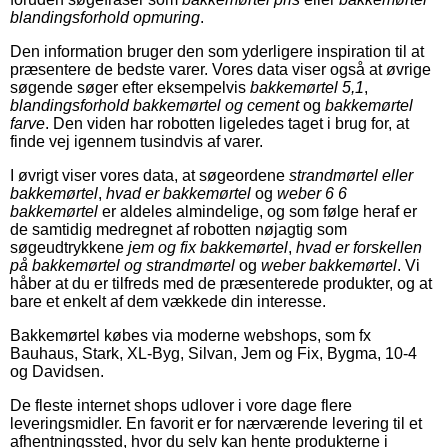
blandingsforhold opmuring
.
Den information bruger den som yderligere inspiration til at
præsentere de bedste varer. Vores data viser også at øvrige
søgende søger efter eksempelvis
bakkemørtel 5,1
,
blandingsforhold bakkemørtel og cement
og
bakkemørtel
farve
. Den viden har robotten ligeledes taget i brug for, at
finde vej igennem tusindvis af varer.
I øvrigt viser vores data, at søgeordene
strandmørtel eller
bakkemørtel
,
hvad er bakkemørtel
og
weber 6 6
bakkemørtel
er aldeles almindelige, og som følge heraf er
de samtidig medregnet af robotten nøjagtig som
søgeudtrykkene
jem og fix bakkemørtel
,
hvad er forskellen
på bakkemørtel og strandmørtel
og
weber bakkemørtel
. Vi
håber at du er tilfreds med de præsenterede produkter, og at
bare et enkelt af dem vækkede din interesse.
Bakkemørtel købes via moderne webshops, som fx
Bauhaus, Stark, XL-Byg, Silvan, Jem og Fix, Bygma, 10-4
og Davidsen.
De fleste internet shops udlover i vore dage flere
leveringsmidler. En favorit er for nærværende levering til et
afhentningssted, hvor du selv kan hente produkterne i