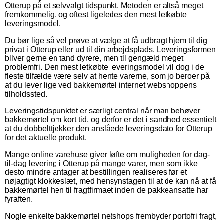
Otterup på et selvvalgt tidspunkt. Metoden er altså meget
fremkommelig, og oftest ligeledes den mest letkøbte
leveringsmodel.
Du bør lige så vel prøve at vælge at få udbragt hjem til dig
privat i Otterup eller ud til din arbejdsplads. Leveringsformen
bliver gerne en tand dyrere, men til gengæld meget
problemfri. Den mest letkøbte leveringsmodel vil dog i de
fleste tilfælde være selv at hente varerne, som jo beroer på
at du lever lige ved bakkemørtel internet webshoppens
tilholdssted.
Leveringstidspunktet er særligt central når man behøver
bakkemørtel om kort tid, og derfor er det i sandhed essentielt
at du dobbelttjekker den anslåede leveringsdato for Otterup
for det aktuelle produkt.
Mange online varehuse giver løfte om muligheden for dag-
til-dag levering i Otterup på mange varer, men som ikke
desto mindre antager at bestillingen realiseres før et
nøjagtigt klokkeslæt, med hensynstagen til at de kan nå at få
bakkemørtel hen til fragtfirmaet inden de pakkeansatte har
fyraften.
Nogle enkelte bakkemørtel netshops frembyder portofri fragt,