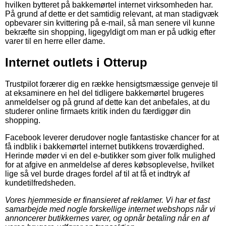
hvilken bytteret på bakkemørtel internet virksomheden har.
På grund af dette er det samtidig relevant, at man stadigvæk
opbevarer sin kvittering på e-mail, så man senere vil kunne
bekræfte sin shopping, ligegyldigt om man er på udkig efter
varer til en herre eller dame.
Internet outlets i Otterup
Trustpilot forærer dig en række hensigtsmæssige genveje til
at eksaminere en hel del tidligere bakkemørtel brugeres
anmeldelser og på grund af dette kan det anbefales, at du
studerer online firmaets kritik inden du færdiggør din
shopping.
Facebook leverer derudover nogle fantastiske chancer for at
få indblik i bakkemørtel internet butikkens troværdighed.
Herinde møder vi en del e-butikker som giver folk mulighed
for at afgive en anmeldelse af deres købsoplevelse, hvilket
lige så vel burde drages fordel af til at få et indtryk af
kundetilfredsheden.
Vores hjemmeside er finansieret af reklamer. Vi har et fast
samarbejde med nogle forskellige internet webshops når vi
annoncerer butikkernes varer, og opnår betaling når en af