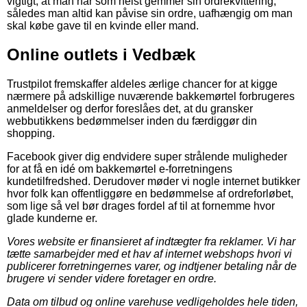
vigtigt, at man når som helst gemmer sin ordrekvittering,
således man altid kan påvise sin ordre, uafhængig om man
skal købe gave til en kvinde eller mand.
Online outlets i Vedbæk
Trustpilot fremskaffer aldeles ærlige chancer for at kigge
nærmere på adskillige nuværende bakkemørtel forbrugeres
anmeldelser og derfor foreslåes det, at du gransker
webbutikkens bedømmelser inden du færdiggør din
shopping.
Facebook giver dig endvidere super strålende muligheder
for at få en idé om bakkemørtel e-forretningens
kundetilfredshed. Derudover møder vi nogle internet butikker
hvor folk kan offentliggøre en bedømmelse af ordreforløbet,
som lige så vel bør drages fordel af til at fornemme hvor
glade kunderne er.
Vores website er finansieret af indtægter fra reklamer. Vi har
tætte samarbejder med et hav af internet webshops hvori vi
publicerer forretningernes varer, og indtjener betaling når de
brugere vi sender videre foretager en ordre.
Data om tilbud og online varehuse vedligeholdes hele tiden,