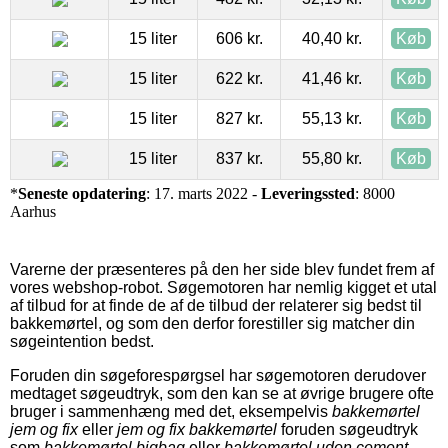
15 liter
606 kr.
40,40 kr.
Køb
15 liter
622 kr.
41,46 kr.
Køb
15 liter
827 kr.
55,13 kr.
Køb
15 liter
837 kr.
55,80 kr.
Køb
*
Seneste opdatering
: 17. marts 2022 -
Leveringssted
: 8000
Aarhus
Varerne der præsenteres på den her side blev fundet frem af
vores webshop-robot. Søgemotoren har nemlig kigget et utal
af tilbud for at finde de af de tilbud der relaterer sig bedst til
bakkemørtel, og som den derfor forestiller sig matcher din
søgeintention bedst.
Foruden din søgeforespørgsel har søgemotoren derudover
medtaget søgeudtryk, som den kan se at øvrige brugere ofte
bruger i sammenhæng med det, eksempelvis
bakkemørtel
jem og fix
eller
jem og fix bakkemørtel
foruden søgeudtryk
som
bakkemørtel bigbag
eller
bakkemørtel uden cement
.