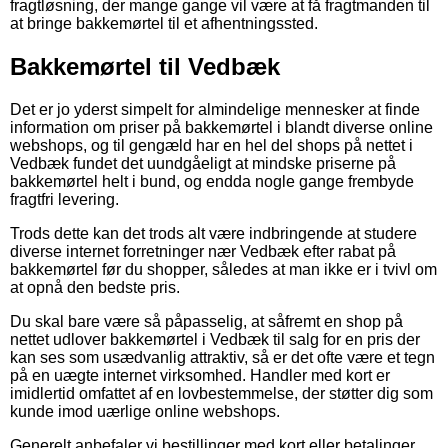
fragtløsning, der mange gange vil være at få fragtmanden til
at bringe bakkemørtel til et afhentningssted.
Bakkemørtel til Vedbæk
Det er jo yderst simpelt for almindelige mennesker at finde
information om priser på bakkemørtel i blandt diverse online
webshops, og til gengæld har en hel del shops på nettet i
Vedbæk fundet det uundgåeligt at mindske priserne på
bakkemørtel helt i bund, og endda nogle gange frembyde
fragtfri levering.
Trods dette kan det trods alt være indbringende at studere
diverse internet forretninger nær Vedbæk efter rabat på
bakkemørtel før du shopper, således at man ikke er i tvivl om
at opnå den bedste pris.
Du skal bare være så påpasselig, at såfremt en shop på
nettet udlover bakkemørtel i Vedbæk til salg for en pris der
kan ses som usædvanlig attraktiv, så er det ofte være et tegn
på en uægte internet virksomhed. Handler med kort er
imidlertid omfattet af en lovbestemmelse, der støtter dig som
kunde imod uærlige online webshops.
Generelt anbefaler vi bestillinger med kort eller betalinger