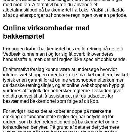
med mobilen. Alternativt burde du anvende et
afbetalingstilbud på bakkemørtel fra f.eks. ViaBill, i tilfælde
af at du efterspørger at honorere regningen over en periode.
Online virksomheder med
bakkemørtel
Før nogen køber bakkemørtel hos en forretning på nettet i
Vedbæk kunne man i og for sig få overblik over deres
handelsaftale, men det er i reglen ikke specielt ophidsende.
Et alternativt forslag kunne være at undersøge hvorvidt
internet webshoppen i Vedbæk er e-mærket medlem, hvilket
typisk er en garanti for at online webshoppen efterkommer
de danske retningslinjer, og at online webshoppen hyppigt
vurderes af fagfolk der behersker reglerne. Desuden giver
det dig genvej til at få assistance, når du udsættes for
besvær med bakkemørtel som følge af dit køb.
For øvrigt tilrådes det at køber er oppe på mærkerne
omkring de fundamentale regler der har betydning for
ordren, som fx den returrettighed på bakkemørtel online
forhandleren benytter. På grund af dette er det ydermere