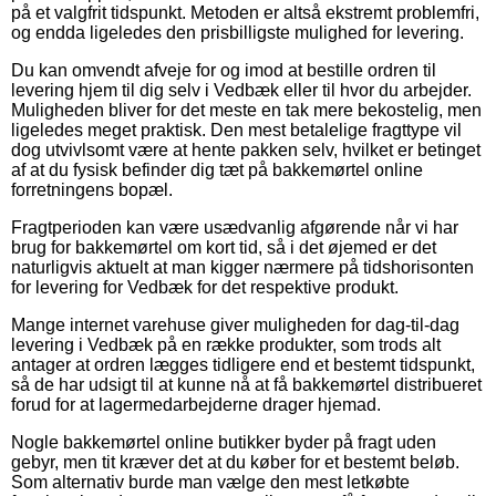
på et valgfrit tidspunkt. Metoden er altså ekstremt problemfri,
og endda ligeledes den prisbilligste mulighed for levering.
Du kan omvendt afveje for og imod at bestille ordren til
levering hjem til dig selv i Vedbæk eller til hvor du arbejder.
Muligheden bliver for det meste en tak mere bekostelig, men
ligeledes meget praktisk. Den mest betalelige fragttype vil
dog utvivlsomt være at hente pakken selv, hvilket er betinget
af at du fysisk befinder dig tæt på bakkemørtel online
forretningens bopæl.
Fragtperioden kan være usædvanlig afgørende når vi har
brug for bakkemørtel om kort tid, så i det øjemed er det
naturligvis aktuelt at man kigger nærmere på tidshorisonten
for levering for Vedbæk for det respektive produkt.
Mange internet varehuse giver muligheden for dag-til-dag
levering i Vedbæk på en række produkter, som trods alt
antager at ordren lægges tidligere end et bestemt tidspunkt,
så de har udsigt til at kunne nå at få bakkemørtel distribueret
forud for at lagermedarbejderne drager hjemad.
Nogle bakkemørtel online butikker byder på fragt uden
gebyr, men tit kræver det at du køber for et bestemt beløb.
Som alternativ burde man vælge den mest letkøbte