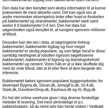
Den data har den benyttet som ekstra information til at kunne
præsentere de mest aktuelle varer. Det kan også ses at
andre mennesker eksempelvis leder efter
hvad er forskellen
på bakkemørtel og strandmørtel
,
bakkemørtel stark
samt
weber 6 6 bakkemørtel 0-4 mm
. Den her data har
søgerobotten også benyttet til, at navigere igennem millioner
af tilbud.
Desuden kan det ses i data, at søgningerne
forbrug
bakkemørtel
,
bakkemørtel bigbag
og
hvor meget
bakkemørtel
er utrolig populære, og som følge heraf er disse
samtidig medregnet af robotten ligesom søgefraserne
bakkemørtel
,
bakkemørtel til fugning
og
blandingsforhold
bakkemørtel og cement
. Vores håb er at vi ikke skuffede dig
med de viste tilbud, idet at ét eller flere af dem fangede din
interesse.
Bakkemørtel købes igennem populære byggemarkeder, for
eksempel Bygma.dk, Silvan.dk, JemogFix.dk, 10-4.dk,
Stark.dk, DavidsenShop.dk, Bauhaus.dk og XL-Byg.dk.
En hel del online varehuse giver i dag diverse forskellige
metoder til levering. Det mest almindelige er p.t.
pakkeshoppen, så du nemt selv kan hente ordren i Vedbæk