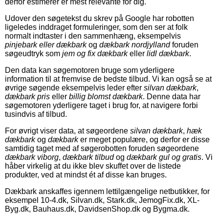
derfor estimerer er mest relevante for dig.
Udover den søgetekst du skrev på Google har robotten
ligeledes inddraget formuleringer, som den ser at folk
normalt indtaster i den sammenhæng, eksempelvis
pinjebark eller dækbark
og
dækbark nordjylland
foruden
søgeudtryk som
jem og fix dækbark
eller
lidl dækbark
.
Den data kan søgemotoren bruge som yderligere
information til at fremvise de bedste tilbud. Vi kan også se at
øvrige søgende eksempelvis leder efter
silvan dækbark
,
dækbark pris
eller
billig blomst dækbark
. Denne data har
søgemotoren yderligere taget i brug for, at navigere forbi
tusindvis af tilbud.
For øvrigt viser data, at søgeordene
silvan dækbark
,
hæk
dækbark
og
dækbark
er meget populære, og derfor er disse
samtidig taget med af søgerobotten foruden søgeordene
dækbark viborg
,
dækbark tilbud
og
dækbark gul og gratis
. Vi
håber virkelig at du ikke blev skuffet over de listede
produkter, ved at mindst ét af disse kan bruges.
Dækbark anskaffes igennem lettilgængelige netbutikker, for
eksempel 10-4.dk, Silvan.dk, Stark.dk, JemogFix.dk, XL-
Byg.dk, Bauhaus.dk, DavidsenShop.dk og Bygma.dk.