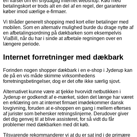
en varsel om en snydagtig internet webshop. Køb med
betalingskort er trods alt en del af en regel, der garanterer
køber imod uærlige e-firmaer.
Vi tilråder generelt shopping med kort eller betalinger med
mobilen. Som en alternativ mulighed burde du drage nytte af
en afbetalingsordning på dækbarken som eksempelvis
ViaBill, når du har i sinde at afbetale regningen over en
længere periode.
Internet forretninger med dækbark
Forinden nogen shopper dækbark i en e-shop i Jyderup kan
de på en vis måde skimme virksomhedens
forretningsbetingelser, dog er det ofte ikke særlig sjovt.
Alternativet kunne være at tjekke hvorvidt netbutikken i
Jyderup er godkendt af e-mærket, siden det længe har været
en erklæring om at internet firmaet imødekommer dansk
lovgivning, foruden at e-shoppen en gang i mellem efterses
af jurister som behersker retningslinjerne. Derudover giver
det dig genvej til at blive assisteret, for så vidt du får
problemer med dækbarken med dit køb.
Tilsvarende rekommanderer vi at du er sat ind i de primære