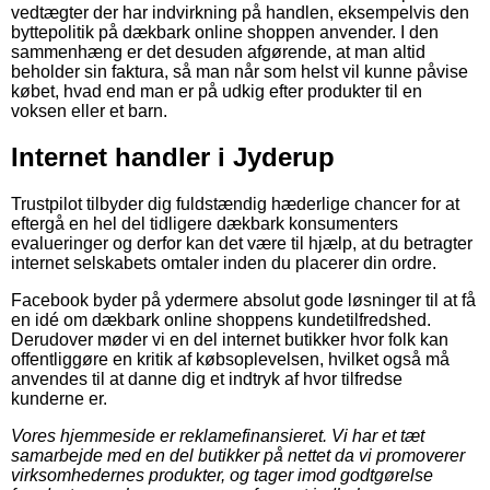
vedtægter der har indvirkning på handlen, eksempelvis den
byttepolitik på dækbark online shoppen anvender. I den
sammenhæng er det desuden afgørende, at man altid
beholder sin faktura, så man når som helst vil kunne påvise
købet, hvad end man er på udkig efter produkter til en
voksen eller et barn.
Internet handler i Jyderup
Trustpilot tilbyder dig fuldstændig hæderlige chancer for at
eftergå en hel del tidligere dækbark konsumenters
evalueringer og derfor kan det være til hjælp, at du betragter
internet selskabets omtaler inden du placerer din ordre.
Facebook byder på ydermere absolut gode løsninger til at få
en idé om dækbark online shoppens kundetilfredshed.
Derudover møder vi en del internet butikker hvor folk kan
offentliggøre en kritik af købsoplevelsen, hvilket også må
anvendes til at danne dig et indtryk af hvor tilfredse
kunderne er.
Vores hjemmeside er reklamefinansieret. Vi har et tæt
samarbejde med en del butikker på nettet da vi promoverer
virksomhedernes produkter, og tager imod godtgørelse