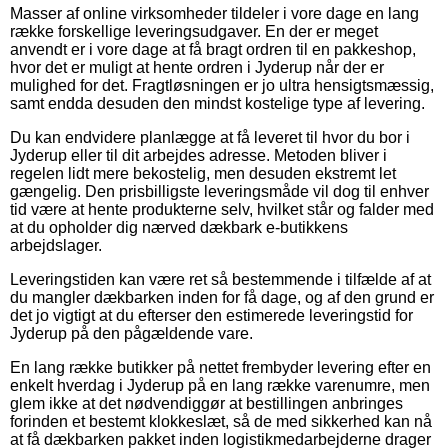
Masser af online virksomheder tildeler i vore dage en lang
række forskellige leveringsudgaver. En der er meget
anvendt er i vore dage at få bragt ordren til en pakkeshop,
hvor det er muligt at hente ordren i Jyderup når der er
mulighed for det. Fragtløsningen er jo ultra hensigtsmæssig,
samt endda desuden den mindst kostelige type af levering.
Du kan endvidere planlægge at få leveret til hvor du bor i
Jyderup eller til dit arbejdes adresse. Metoden bliver i
regelen lidt mere bekostelig, men desuden ekstremt let
gængelig. Den prisbilligste leveringsmåde vil dog til enhver
tid være at hente produkterne selv, hvilket står og falder med
at du opholder dig nærved dækbark e-butikkens
arbejdslager.
Leveringstiden kan være ret så bestemmende i tilfælde af at
du mangler dækbarken inden for få dage, og af den grund er
det jo vigtigt at du efterser den estimerede leveringstid for
Jyderup på den pågældende vare.
En lang række butikker på nettet frembyder levering efter en
enkelt hverdag i Jyderup på en lang række varenumre, men
glem ikke at det nødvendiggør at bestillingen anbringes
forinden et bestemt klokkeslæt, så de med sikkerhed kan nå
at få dækbarken pakket inden logistikmedarbejderne drager