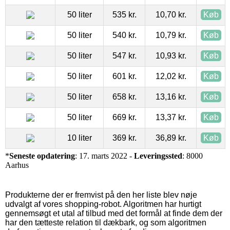
50 liter
535 kr.
10,70 kr.
Køb
50 liter
540 kr.
10,79 kr.
Køb
50 liter
547 kr.
10,93 kr.
Køb
50 liter
601 kr.
12,02 kr.
Køb
50 liter
658 kr.
13,16 kr.
Køb
50 liter
669 kr.
13,37 kr.
Køb
10 liter
369 kr.
36,89 kr.
Køb
*
Seneste opdatering
: 17. marts 2022 -
Leveringssted
: 8000
Aarhus
Produkterne der er fremvist på den her liste blev nøje
udvalgt af vores shopping-robot. Algoritmen har hurtigt
gennemsøgt et utal af tilbud med det formål at finde dem der
har den tætteste relation til dækbark, og som algoritmen