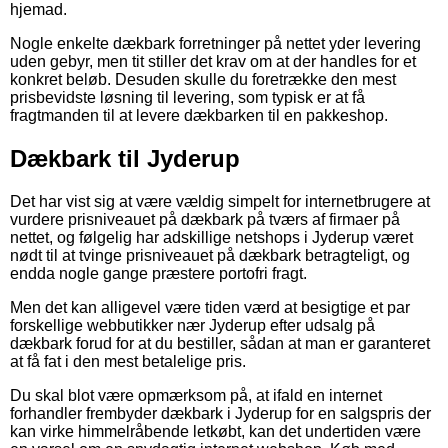
hjemad.
Nogle enkelte dækbark forretninger på nettet yder levering
uden gebyr, men tit stiller det krav om at der handles for et
konkret beløb. Desuden skulle du foretrække den mest
prisbevidste løsning til levering, som typisk er at få
fragtmanden til at levere dækbarken til en pakkeshop.
Dækbark til Jyderup
Det har vist sig at være vældig simpelt for internetbrugere at
vurdere prisniveauet på dækbark på tværs af firmaer på
nettet, og følgelig har adskillige netshops i Jyderup været
nødt til at tvinge prisniveauet på dækbark betragteligt, og
endda nogle gange præstere portofri fragt.
Men det kan alligevel være tiden værd at besigtige et par
forskellige webbutikker nær Jyderup efter udsalg på
dækbark forud for at du bestiller, sådan at man er garanteret
at få fat i den mest betalelige pris.
Du skal blot være opmærksom på, at ifald en internet
forhandler frembyder dækbark i Jyderup for en salgspris der
kan virke himmelråbende letkøbt, kan det undertiden være