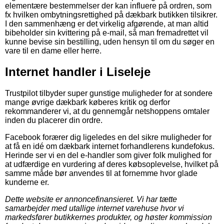
elementære bestemmelser der kan influere på ordren, som
fx hvilken ombytningsrettighed på dækbark butikken tilsikrer.
I den sammenhæng er det virkelig afgørende, at man altid
bibeholder sin kvittering på e-mail, så man fremadrettet vil
kunne bevise sin bestilling, uden hensyn til om du søger en
vare til en dame eller herre.
Internet handler i Liseleje
Trustpilot tilbyder super gunstige muligheder for at sondere
mange øvrige dækbark køberes kritik og derfor
rekommanderer vi, at du gennemgår netshoppens omtaler
inden du placerer din ordre.
Facebook forærer dig ligeledes en del sikre muligheder for
at få en idé om dækbark internet forhandlerens kundefokus.
Herinde ser vi en del e-handler som giver folk mulighed for
at udfærdige en vurdering af deres købsoplevelse, hvilket på
samme måde bør anvendes til at fornemme hvor glade
kunderne er.
Dette website er annoncefinansieret. Vi har tætte
samarbejder med utallige internet varehuse hvor vi
markedsfører butikkernes produkter, og høster kommission