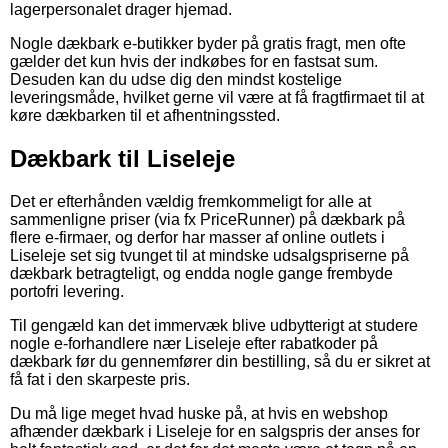
lagerpersonalet drager hjemad.
Nogle dækbark e-butikker byder på gratis fragt, men ofte
gælder det kun hvis der indkøbes for en fastsat sum.
Desuden kan du udse dig den mindst kostelige
leveringsmåde, hvilket gerne vil være at få fragtfirmaet til at
køre dækbarken til et afhentningssted.
Dækbark til Liseleje
Det er efterhånden vældig fremkommeligt for alle at
sammenligne priser (via fx PriceRunner) på dækbark på
flere e-firmaer, og derfor har masser af online outlets i
Liseleje set sig tvunget til at mindske udsalgspriserne på
dækbark betragteligt, og endda nogle gange frembyde
portofri levering.
Til gengæld kan det immervæk blive udbytterigt at studere
nogle e-forhandlere nær Liseleje efter rabatkoder på
dækbark før du gennemfører din bestilling, så du er sikret at
få fat i den skarpeste pris.
Du må lige meget hvad huske på, at hvis en webshop
afhænder dækbark i Liseleje for en salgspris der anses for