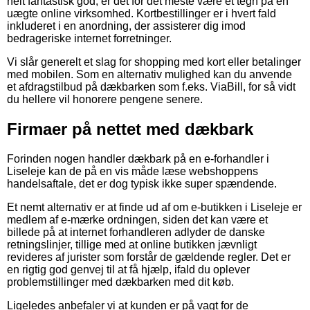
helt fantastisk god, er det for det meste være et tegn på en
uægte online virksomhed. Kortbestillinger er i hvert fald
inkluderet i en anordning, der assisterer dig imod
bedrageriske internet forretninger.
Vi slår generelt et slag for shopping med kort eller betalinger
med mobilen. Som en alternativ mulighed kan du anvende
et afdragstilbud på dækbarken som f.eks. ViaBill, for så vidt
du hellere vil honorere pengene senere.
Firmaer på nettet med dækbark
Forinden nogen handler dækbark på en e-forhandler i
Liseleje kan de på en vis måde læse webshoppens
handelsaftale, det er dog typisk ikke super spændende.
Et nemt alternativ er at finde ud af om e-butikken i Liseleje er
medlem af e-mærke ordningen, siden det kan være et
billede på at internet forhandleren adlyder de danske
retningslinjer, tillige med at online butikken jævnligt
revideres af jurister som forstår de gældende regler. Det er
en rigtig god genvej til at få hjælp, ifald du oplever
problemstillinger med dækbarken med dit køb.
Ligeledes anbefaler vi at kunden er på vagt for de