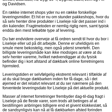
og Davidsen.
En række internet shops yder nu en række forskellige
leveringsmidler. Et hit er nu om stunder pakkeshops, hvor du
så selv henter dine produkter i Liseleje når det passer ind i
din kalender. Fragtmetoden er nemlig rigtig nem, samt typisk
endda den mest letkøbte type af levering.
Du bør endvidere overveje at få ordren sendt til hvor du bor i
Liseleje eller ud på dit arbejde. Denne er uheldigvis en
smule mere bekostelig, men også yderst smertefri. Den
billigste leveringsmåde kan ikke modsiges at være at du
selv henter varerne, hvilket nødvendiggør at du fysisk
befinder dig i kort afstand af dækbark online forretningens
hjemsted.
Leveringstiden er selvfølgelig ekstremt relevant i tilfælde af
at du skal bruge dækbarken inden for få dage, så i det
øjemed er det relativt relevant at du ser nærmere på den
forventede leveringsdato for Liseleje på det aktuelle produkt.
Masser af internet forretninger frembyder dag-til-dag fragt i
Liseleje på de fleste varer, som trods alt betinges af at
bestillingen anbringes tidligere end et givent klokkeslæt, så
de sandsynligvis kan nå at få dækbarken afsted forinden