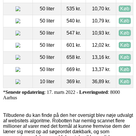
50 liter
535 kr.
10,70 kr.
Køb
50 liter
540 kr.
10,79 kr.
Køb
50 liter
547 kr.
10,93 kr.
Køb
50 liter
601 kr.
12,02 kr.
Køb
50 liter
658 kr.
13,16 kr.
Køb
50 liter
669 kr.
13,37 kr.
Køb
10 liter
369 kr.
36,89 kr.
Køb
*
Seneste opdatering
: 17. marts 2022 -
Leveringssted
: 8000
Aarhus
Tilbudene du kan finde på den her oversigt blev nøje udvalgt
af websitets algoritme. Robotten har nemlig scannet flere
millioner af varer med det formål at kunne fremvise dem der
læner sig mest op ad søgeordet dækbark, og som