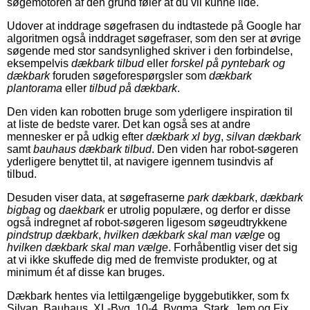
søgemotoren af den grund føler at du vil kunne lide.
Udover at inddrage søgefrasen du indtastede på Google har
algoritmen også inddraget søgefraser, som den ser at øvrige
søgende med stor sandsynlighed skriver i den forbindelse,
eksempelvis
dækbark tilbud
eller
forskel på pyntebark og
dækbark
foruden søgeforespørgsler som
dækbark
plantorama
eller
tilbud på dækbark
.
Den viden kan robotten bruge som yderligere inspiration til
at liste de bedste varer. Det kan også ses at andre
mennesker er på udkig efter
dækbark xl byg
,
silvan dækbark
samt
bauhaus dækbark tilbud
. Den viden har robot-søgeren
yderligere benyttet til, at navigere igennem tusindvis af
tilbud.
Desuden viser data, at søgefraserne
park dækbark
,
dækbark
bigbag
og
daekbark
er utrolig populære, og derfor er disse
også indregnet af robot-søgeren ligesom søgeudtrykkene
pindstrup dækbark
,
hvilken dækbark skal man vælge
og
hvilken dækbark skal man vælge
. Forhåbentlig viser det sig
at vi ikke skuffede dig med de fremviste produkter, og at
minimum ét af disse kan bruges.
Dækbark hentes via lettilgængelige byggebutikker, som fx
Silvan, Bauhaus, XL-Byg, 10-4, Bygma, Stark, Jem og Fix