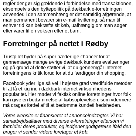
regler der gør sig gældende i forbindelse med transaktionen,
eksempelvis den byttepolitik på dækbark e-forretningen
anvender. I den sammenhæng er det samtidig afgørende, at
man permanent bevarer sin e-mail kvittering, så man til
enhver tid kan bekræfte sit køb, uafhængig om man søger
efter varer til en voksen eller et barn.
Forretninger på nettet i Rødby
Trustpilot byder på super hæderlige chancer for at
gennemsøge mange øvrige dækbark kunders evalueringer
og på grund af dette støtter vi, at du gennemgår internet
forretningens kritik forud for at du færdiggør din shopping.
Facebook yder lige så vel i højeste grad værdifulde metoder
til at få et kig ind i dækbark internet virksomhedens
popularitet. Her møder vi faktisk online forretninger hvor folk
kan give en bedømmelse af købsoplevelsen, som ydermere
må drages fordel af til at bedømme kundetilfredsheden.
Vores website er finansieret af annonceindtægter. Vi har
samarbejdsaftaler med diverse e-forretninger eftersom vi
formidler deres produkter, og indtjener godtgørelse ifald den
bruger vi sender videre foretager et køb.