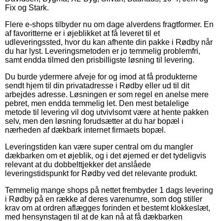
Fix og Stark.
Flere e-shops tilbyder nu om dage alverdens fragtformer. En
af favoritterne er i øjeblikket at få leveret til et
udleveringssted, hvor du kan afhente din pakke i Rødby når
du har lyst. Leveringsmetoden er jo temmelig problemfri,
samt endda tilmed den prisbilligste løsning til levering.
Du burde ydermere afveje for og imod at få produkterne
sendt hjem til din privatadresse i Rødby eller ud til dit
arbejdes adresse. Løsningen er som regel en anelse mere
pebret, men endda temmelig let. Den mest betalelige
metode til levering vil dog utvivlsomt være at hente pakken
selv, men den løsning forudsætter at du har bopæl i
nærheden af dækbark internet firmaets bopæl.
Leveringstiden kan være super central om du mangler
dækbarken om et øjeblik, og i det øjemed er det tydeligvis
relevant at du dobbelttjekker det anslåede
leveringstidspunkt for Rødby ved det relevante produkt.
Temmelig mange shops på nettet frembyder 1 dags levering
i Rødby på en række af deres varenumre, som dog stiller
krav om at ordren aflægges forinden et bestemt klokkeslæt,
med hensynstagen til at de kan nå at få dækbarken