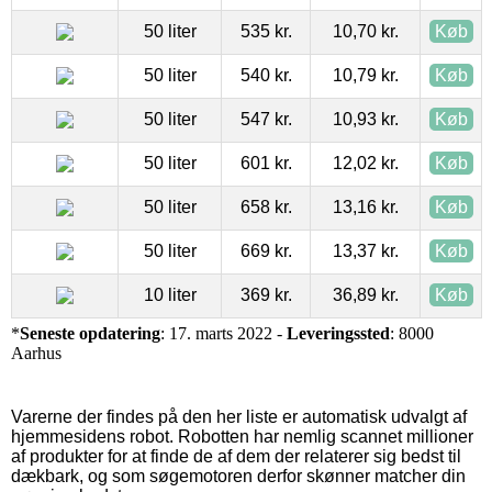
50 liter
535 kr.
10,70 kr.
Køb
50 liter
540 kr.
10,79 kr.
Køb
50 liter
547 kr.
10,93 kr.
Køb
50 liter
601 kr.
12,02 kr.
Køb
50 liter
658 kr.
13,16 kr.
Køb
50 liter
669 kr.
13,37 kr.
Køb
10 liter
369 kr.
36,89 kr.
Køb
*
Seneste opdatering
: 17. marts 2022 -
Leveringssted
: 8000
Aarhus
Varerne der findes på den her liste er automatisk udvalgt af
hjemmesidens robot. Robotten har nemlig scannet millioner
af produkter for at finde de af dem der relaterer sig bedst til
dækbark, og som søgemotoren derfor skønner matcher din