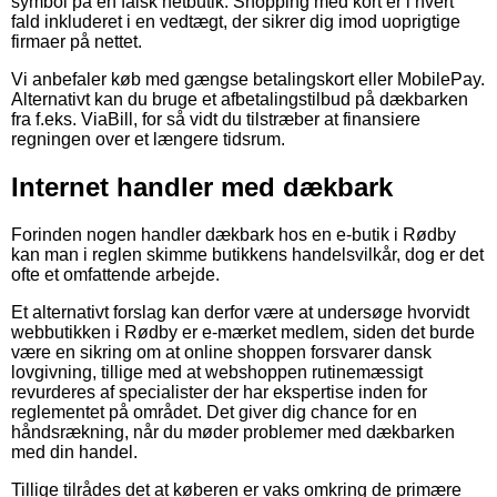
symbol på en falsk netbutik. Shopping med kort er i hvert
fald inkluderet i en vedtægt, der sikrer dig imod uoprigtige
firmaer på nettet.
Vi anbefaler køb med gængse betalingskort eller MobilePay.
Alternativt kan du bruge et afbetalingstilbud på dækbarken
fra f.eks. ViaBill, for så vidt du tilstræber at finansiere
regningen over et længere tidsrum.
Internet handler med dækbark
Forinden nogen handler dækbark hos en e-butik i Rødby
kan man i reglen skimme butikkens handelsvilkår, dog er det
ofte et omfattende arbejde.
Et alternativt forslag kan derfor være at undersøge hvorvidt
webbutikken i Rødby er e-mærket medlem, siden det burde
være en sikring om at online shoppen forsvarer dansk
lovgivning, tillige med at webshoppen rutinemæssigt
revurderes af specialister der har ekspertise inden for
reglementet på området. Det giver dig chance for en
håndsrækning, når du møder problemer med dækbarken
med din handel.
Tillige tilrådes det at køberen er vaks omkring de primære