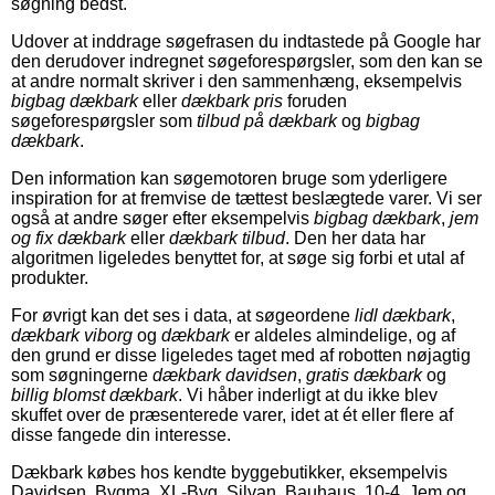
søgning bedst.
Udover at inddrage søgefrasen du indtastede på Google har
den derudover indregnet søgeforespørgsler, som den kan se
at andre normalt skriver i den sammenhæng, eksempelvis
bigbag dækbark
eller
dækbark pris
foruden
søgeforespørgsler som
tilbud på dækbark
og
bigbag
dækbark
.
Den information kan søgemotoren bruge som yderligere
inspiration for at fremvise de tættest beslægtede varer. Vi ser
også at andre søger efter eksempelvis
bigbag dækbark
,
jem
og fix dækbark
eller
dækbark tilbud
. Den her data har
algoritmen ligeledes benyttet for, at søge sig forbi et utal af
produkter.
For øvrigt kan det ses i data, at søgeordene
lidl dækbark
,
dækbark viborg
og
dækbark
er aldeles almindelige, og af
den grund er disse ligeledes taget med af robotten nøjagtig
som søgningerne
dækbark davidsen
,
gratis dækbark
og
billig blomst dækbark
. Vi håber inderligt at du ikke blev
skuffet over de præsenterede varer, idet at ét eller flere af
disse fangede din interesse.
Dækbark købes hos kendte byggebutikker, eksempelvis
Davidsen, Bygma, XL-Byg, Silvan, Bauhaus, 10-4, Jem og