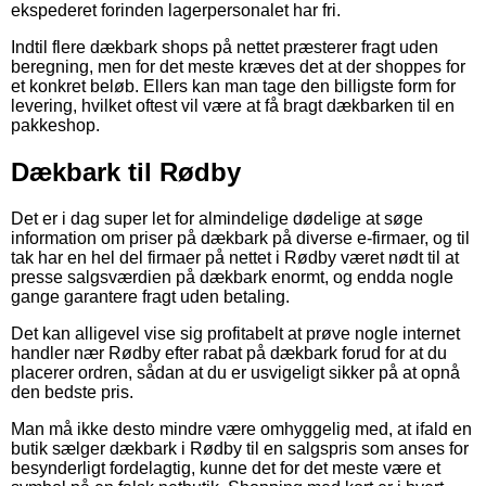
ekspederet forinden lagerpersonalet har fri.
Indtil flere dækbark shops på nettet præsterer fragt uden
beregning, men for det meste kræves det at der shoppes for
et konkret beløb. Ellers kan man tage den billigste form for
levering, hvilket oftest vil være at få bragt dækbarken til en
pakkeshop.
Dækbark til Rødby
Det er i dag super let for almindelige dødelige at søge
information om priser på dækbark på diverse e-firmaer, og til
tak har en hel del firmaer på nettet i Rødby været nødt til at
presse salgsværdien på dækbark enormt, og endda nogle
gange garantere fragt uden betaling.
Det kan alligevel vise sig profitabelt at prøve nogle internet
handler nær Rødby efter rabat på dækbark forud for at du
placerer ordren, sådan at du er usvigeligt sikker på at opnå
den bedste pris.
Man må ikke desto mindre være omhyggelig med, at ifald en
butik sælger dækbark i Rødby til en salgspris som anses for
besynderligt fordelagtig, kunne det for det meste være et