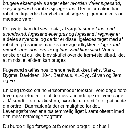
brugere eksempelvis søger efter
hvordan virker fugesand
,
easy fugesand
samt
easy fugesand
. Den information har
robotten ligeledes benyttet for, at søge sig igennem en stor
mængde varer.
For øvrigt kan det ses i data, at søgefraserne
fugesand
strandsand
,
fugesand eller grus
og
fugesand i regnvejr
er
aldeles anvendte, og derfor er disse ligeledes taget med af
robotten på samme måde som søgeudtrykkene
fugesand
mørtel
,
fugesand jem fix
og
fugesand litho sand
. Vores
ønske er at du ikke blev skuffet over de fremviste tilbud, idet
at mindst ét af dem kan bruges.
Fugesand skaffes hos førende netbutikker, f.eks. Stark,
Bygma, Davidsen, 10-4, Bauhaus, XL-Byg, Silvan og Jem
og Fix.
En lang række online virksomheder foreslår i vore dage flere
leveringsmetoder. En af de mest almindelige er i vore dage
at få sendt til en pakkeshop, hvor det er nemt for dig at hente
din ordre i Danmark når der er mulighed for det.
Leveringsformen er altså temmelig ligetil, samt oftest tilmed
den mest betalelige fragtform.
Du burde tillige forsøge at få ordren bragt til dit hus i