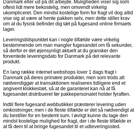
Danmark eller ud på dit arbejde. Muligheden viser sig som
oftest lidt mere bekostelig, men omvendt virkelig
ukompliceret. Den mindst kostelige form for fragt vil dog altid
vise sig at være at hente pakken selv, men dette stiller krav
om at du fysisk befinder dig tæt på fugesand online firmaets
lager.
Leveringstidspunktet kan i nogle tilfælde være virkelig
bestemmende om man mangler fugesandet om få sekunder,
så derfor er det øjensynligt aktuelt at du gransker den
forventede leveringsdato for Danmark på det relevante
produkt.
En lang række internet webshops lover 1 dags fragt i
Danmark på deres primære produkter, men som trods alt
nødvendiggør at transaktionen realiseres tidligere end et
angivent klokkeslæt, så at de garanteret kan nå at få
fugesandet distribueret før pakkepersonalet holder fyraften.
Indtil flere fugesand webbutikker præsterer levering uden
omkostninger, men i de fleste tilfælde er det så nødvendigt at
du bestiller for en bestemt sum. I øvrigt kunne du tage den
mindst kostelige mulighed for fragt, der i de fleste tilfælde er
at få dem til at bringe fugesandet til et udleveringssted.