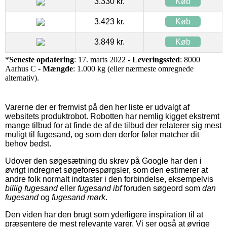
3.330 kr.
Køb
3.423 kr.
Køb
3.849 kr.
Køb
*
Seneste opdatering
: 17. marts 2022 -
Leveringssted
: 8000
Aarhus C -
Mængde
: 1.000 kg (eller nærmeste omregnede
alternativ).
Varerne der er fremvist på den her liste er udvalgt af
websitets produktrobot. Robotten har nemlig kigget ekstremt
mange tilbud for at finde de af de tilbud der relaterer sig mest
muligt til fugesand, og som den derfor føler matcher dit
behov bedst.
Udover den søgesætning du skrev på Google har den i
øvrigt indregnet søgeforespørgsler, som den estimerer at
andre folk normalt indtaster i den forbindelse, eksempelvis
billig fugesand
eller
fugesand ibf
foruden søgeord som
dan
fugesand
og
fugesand mørk
.
Den viden har den brugt som yderligere inspiration til at
præsentere de mest relevante varer. Vi ser også at øvrige