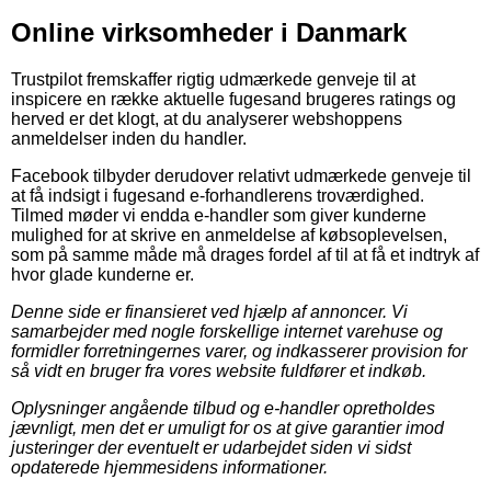
Online virksomheder i Danmark
Trustpilot fremskaffer rigtig udmærkede genveje til at
inspicere en række aktuelle fugesand brugeres ratings og
herved er det klogt, at du analyserer webshoppens
anmeldelser inden du handler.
Facebook tilbyder derudover relativt udmærkede genveje til
at få indsigt i fugesand e-forhandlerens troværdighed.
Tilmed møder vi endda e-handler som giver kunderne
mulighed for at skrive en anmeldelse af købsoplevelsen,
som på samme måde må drages fordel af til at få et indtryk af
hvor glade kunderne er.
Denne side er finansieret ved hjælp af annoncer. Vi
samarbejder med nogle forskellige internet varehuse og
formidler forretningernes varer, og indkasserer provision for
så vidt en bruger fra vores website fuldfører et indkøb.
Oplysninger angående tilbud og e-handler opretholdes
jævnligt, men det er umuligt for os at give garantier imod
justeringer der eventuelt er udarbejdet siden vi sidst
opdaterede hjemmesidens informationer.