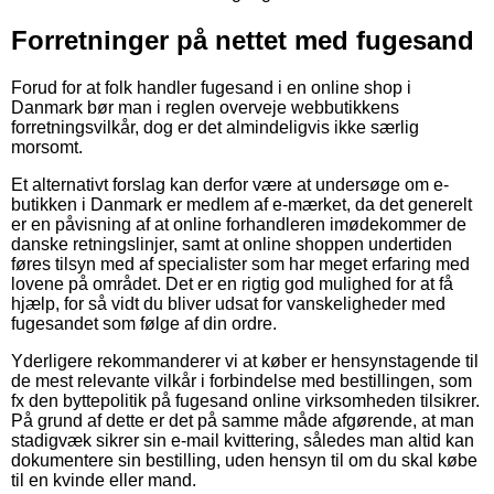
Forretninger på nettet med fugesand
Forud for at folk handler fugesand i en online shop i
Danmark bør man i reglen overveje webbutikkens
forretningsvilkår, dog er det almindeligvis ikke særlig
morsomt.
Et alternativt forslag kan derfor være at undersøge om e-
butikken i Danmark er medlem af e-mærket, da det generelt
er en påvisning af at online forhandleren imødekommer de
danske retningslinjer, samt at online shoppen undertiden
føres tilsyn med af specialister som har meget erfaring med
lovene på området. Det er en rigtig god mulighed for at få
hjælp, for så vidt du bliver udsat for vanskeligheder med
fugesandet som følge af din ordre.
Yderligere rekommanderer vi at køber er hensynstagende til
de mest relevante vilkår i forbindelse med bestillingen, som
fx den byttepolitik på fugesand online virksomheden tilsikrer.
På grund af dette er det på samme måde afgørende, at man
stadigvæk sikrer sin e-mail kvittering, således man altid kan
dokumentere sin bestilling, uden hensyn til om du skal købe
til en kvinde eller mand.