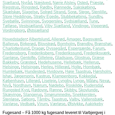
Sjælland
,
Nyråd
,
Næstved
,
Nørre Alslev
,
Osted
,
Præstø
,
Regstrup
,
Ringsted
,
Rødby
,
Rønnede
,
Sakskøbing
,
Skælskør
,
Slagelse
,
Solrød Strand
,
Sorø
,
Stege
,
Stenlille
,
Store Heddinge
,
Strøby Egede
,
Stubbekøbing
,
Sundby
,
Svebølle
,
Svinninge
,
Svogerslev
,
Sydsjælland
,
Tune
,
Tølløse
,
Vestsjælland
,
Viby Sjælland
,
Vindinge
,
Vipperød
,
Vordingborg
,
Østsjælland
Hovedstaden
:
Albertslund
,
Allerød
,
Amager
,
Bagsværd
,
Ballerup
,
Birkerød
,
Blovstrød
,
Bornholm
,
Brøndby
,
Brønshøj
,
Charlottenlund
,
Dragør
,
Dyssegård
,
Espergærde
,
Farum
,
Fredensborg
,
Frederiksberg
,
Frederikssund
,
Frederiksværk
,
Ganløse
,
Gentofte
,
Gilleleje
,
Gladsaxe
,
Glostrup
,
Græse
Bakkeby
,
Græsted
,
Hedehusene
,
Hellebæk
,
Hellerup
,
Helsinge
,
Helsingør
,
Herlev
,
Hillerød
,
Holte
,
Hornbæk
,
Humlebæk
,
Hundested
,
Hvidovre
,
Høje Taastrup
,
Hørsholm
,
Ishøj
,
Jægerspris
,
Kastrup
,
Klampenborg
,
Kokkedal
,
København
,
Lillerød
,
Liseleje
,
Lyngby
,
Lynge
,
Måløv
,
Nexø
,
Nivå
,
Nordhavn
,
Nærum
,
Nødebo
,
Roskilde
,
Rudersdal
,
Rungsted Kyst
,
Rødovre
,
Rønne
,
Skibby
,
Skovlunde
,
Skævinge
,
Slangerup
,
Smørumnedre
,
Snekkersten
,
Stenløse
,
Søborg
,
Tårnby
,
Taastrup
,
Valby
,
Vallensbæk
,
Vanløse
,
Vedbæk
,
Virum
,
Værløse
,
Ølstykke
,
Aakirkeby
Fugesand
–
Få 1000 kg fugesand leveret til Varbjergvej i