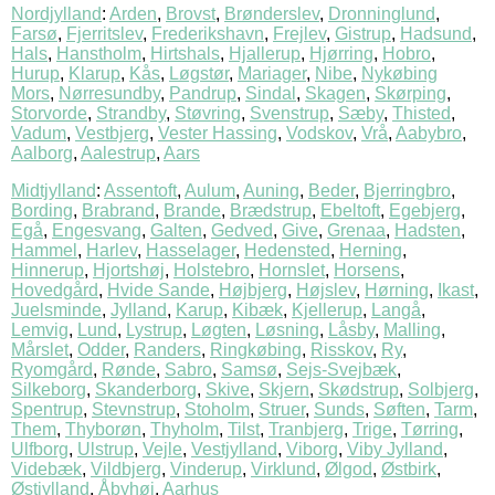
Nordjylland
:
Arden
,
Brovst
,
Brønderslev
,
Dronninglund
,
Farsø
,
Fjerritslev
,
Frederikshavn
,
Frejlev
,
Gistrup
,
Hadsund
,
Hals
,
Hanstholm
,
Hirtshals
,
Hjallerup
,
Hjørring
,
Hobro
,
Hurup
,
Klarup
,
Kås
,
Løgstør
,
Mariager
,
Nibe
,
Nykøbing
Mors
,
Nørresundby
,
Pandrup
,
Sindal
,
Skagen
,
Skørping
,
Storvorde
,
Strandby
,
Støvring
,
Svenstrup
,
Sæby
,
Thisted
,
Vadum
,
Vestbjerg
,
Vester Hassing
,
Vodskov
,
Vrå
,
Aabybro
,
Aalborg
,
Aalestrup
,
Aars
Midtjylland
:
Assentoft
,
Aulum
,
Auning
,
Beder
,
Bjerringbro
,
Bording
,
Brabrand
,
Brande
,
Brædstrup
,
Ebeltoft
,
Egebjerg
,
Egå
,
Engesvang
,
Galten
,
Gedved
,
Give
,
Grenaa
,
Hadsten
,
Hammel
,
Harlev
,
Hasselager
,
Hedensted
,
Herning
,
Hinnerup
,
Hjortshøj
,
Holstebro
,
Hornslet
,
Horsens
,
Hovedgård
,
Hvide Sande
,
Højbjerg
,
Højslev
,
Hørning
,
Ikast
,
Juelsminde
,
Jylland
,
Karup
,
Kibæk
,
Kjellerup
,
Langå
,
Lemvig
,
Lund
,
Lystrup
,
Løgten
,
Løsning
,
Låsby
,
Malling
,
Mårslet
,
Odder
,
Randers
,
Ringkøbing
,
Risskov
,
Ry
,
Ryomgård
,
Rønde
,
Sabro
,
Samsø
,
Sejs-Svejbæk
,
Silkeborg
,
Skanderborg
,
Skive
,
Skjern
,
Skødstrup
,
Solbjerg
,
Spentrup
,
Stevnstrup
,
Stoholm
,
Struer
,
Sunds
,
Søften
,
Tarm
,
Them
,
Thyborøn
,
Thyholm
,
Tilst
,
Tranbjerg
,
Trige
,
Tørring
,
Ulfborg
,
Ulstrup
,
Vejle
,
Vestjylland
,
Viborg
,
Viby Jylland
,
Videbæk
,
Vildbjerg
,
Vinderup
,
Virklund
,
Ølgod
,
Østbirk
,
Østjylland
,
Åbyhøj
,
Aarhus