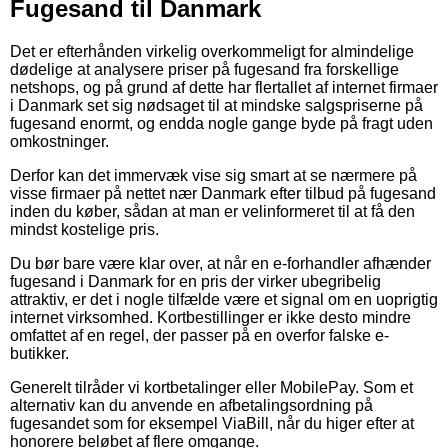
Fugesand til Danmark
Det er efterhånden virkelig overkommeligt for almindelige
dødelige at analysere priser på fugesand fra forskellige
netshops, og på grund af dette har flertallet af internet firmaer
i Danmark set sig nødsaget til at mindske salgspriserne på
fugesand enormt, og endda nogle gange byde på fragt uden
omkostninger.
Derfor kan det immervæk vise sig smart at se nærmere på
visse firmaer på nettet nær Danmark efter tilbud på fugesand
inden du køber, sådan at man er velinformeret til at få den
mindst kostelige pris.
Du bør bare være klar over, at når en e-forhandler afhænder
fugesand i Danmark for en pris der virker ubegribelig
attraktiv, er det i nogle tilfælde være et signal om en uoprigtig
internet virksomhed. Kortbestillinger er ikke desto mindre
omfattet af en regel, der passer på en overfor falske e-
butikker.
Generelt tilråder vi kortbetalinger eller MobilePay. Som et
alternativ kan du anvende en afbetalingsordning på
fugesandet som for eksempel ViaBill, når du higer efter at
honorere beløbet af flere omgange.