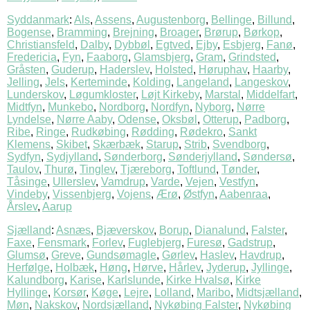
Syddanmark
:
Als
,
Assens
,
Augustenborg
,
Bellinge
,
Billund
,
Bogense
,
Bramming
,
Brejning
,
Broager
,
Brørup
,
Børkop
,
Christiansfeld
,
Dalby
,
Dybbøl
,
Egtved
,
Ejby
,
Esbjerg
,
Fanø
,
Fredericia
,
Fyn
,
Faaborg
,
Glamsbjerg
,
Gram
,
Grindsted
,
Gråsten
,
Guderup
,
Haderslev
,
Holsted
,
Høruphav
,
Haarby
,
Jelling
,
Jels
,
Kerteminde
,
Kolding
,
Langeland
,
Langeskov
,
Lunderskov
,
Løgumkloster
,
Løjt Kirkeby
,
Marstal
,
Middelfart
,
Midtfyn
,
Munkebo
,
Nordborg
,
Nordfyn
,
Nyborg
,
Nørre
Lyndelse
,
Nørre Aaby
,
Odense
,
Oksbøl
,
Otterup
,
Padborg
,
Ribe
,
Ringe
,
Rudkøbing
,
Rødding
,
Rødekro
,
Sankt
Klemens
,
Skibet
,
Skærbæk
,
Starup
,
Strib
,
Svendborg
,
Sydfyn
,
Sydjylland
,
Sønderborg
,
Sønderjylland
,
Søndersø
,
Taulov
,
Thurø
,
Tinglev
,
Tjæreborg
,
Toftlund
,
Tønder
,
Tåsinge
,
Ullerslev
,
Vamdrup
,
Varde
,
Vejen
,
Vestfyn
,
Vindeby
,
Vissenbjerg
,
Vojens
,
Ærø
,
Østfyn
,
Aabenraa
,
Årslev
,
Aarup
Sjælland
:
Asnæs
,
Bjæverskov
,
Borup
,
Dianalund
,
Falster
,
Faxe
,
Fensmark
,
Forlev
,
Fuglebjerg
,
Furesø
,
Gadstrup
,
Glumsø
,
Greve
,
Gundsømagle
,
Gørlev
,
Haslev
,
Havdrup
,
Herfølge
,
Holbæk
,
Høng
,
Hørve
,
Hårlev
,
Jyderup
,
Jyllinge
,
Kalundborg
,
Karise
,
Karlslunde
,
Kirke Hvalsø
,
Kirke
Hyllinge
,
Korsør
,
Køge
,
Lejre
,
Lolland
,
Maribo
,
Midtsjælland
,
Møn
,
Nakskov
,
Nordsjælland
,
Nykøbing Falster
,
Nykøbing