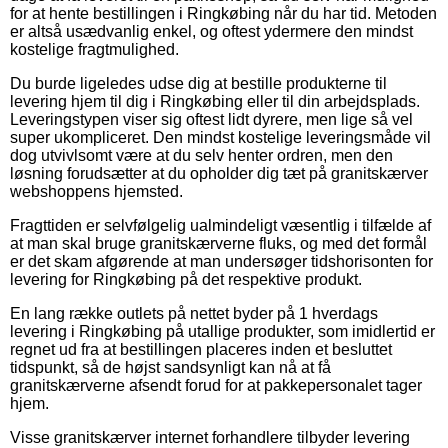
for at hente bestillingen i Ringkøbing når du har tid. Metoden
er altså usædvanlig enkel, og oftest ydermere den mindst
kostelige fragtmulighed.
Du burde ligeledes udse dig at bestille produkterne til
levering hjem til dig i Ringkøbing eller til din arbejdsplads.
Leveringstypen viser sig oftest lidt dyrere, men lige så vel
super ukompliceret. Den mindst kostelige leveringsmåde vil
dog utvivlsomt være at du selv henter ordren, men den
løsning forudsætter at du opholder dig tæt på granitskærver
webshoppens hjemsted.
Fragttiden er selvfølgelig ualmindeligt væsentlig i tilfælde af
at man skal bruge granitskærverne fluks, og med det formål
er det skam afgørende at man undersøger tidshorisonten for
levering for Ringkøbing på det respektive produkt.
En lang række outlets på nettet byder på 1 hverdags
levering i Ringkøbing på utallige produkter, som imidlertid er
regnet ud fra at bestillingen placeres inden et besluttet
tidspunkt, så de højst sandsynligt kan nå at få
granitskærverne afsendt forud for at pakkepersonalet tager
hjem.
Visse granitskærver internet forhandlere tilbyder levering