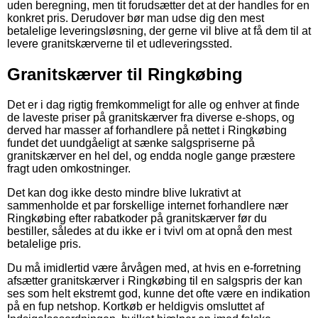
uden beregning, men tit forudsætter det at der handles for en
konkret pris. Derudover bør man udse dig den mest
betalelige leveringsløsning, der gerne vil blive at få dem til at
levere granitskærverne til et udleveringssted.
Granitskærver til Ringkøbing
Det er i dag rigtig fremkommeligt for alle og enhver at finde
de laveste priser på granitskærver fra diverse e-shops, og
derved har masser af forhandlere på nettet i Ringkøbing
fundet det uundgåeligt at sænke salgspriserne på
granitskærver en hel del, og endda nogle gange præstere
fragt uden omkostninger.
Det kan dog ikke desto mindre blive lukrativt at
sammenholde et par forskellige internet forhandlere nær
Ringkøbing efter rabatkoder på granitskærver før du
bestiller, således at du ikke er i tvivl om at opnå den mest
betalelige pris.
Du må imidlertid være årvågen med, at hvis en e-forretning
afsætter granitskærver i Ringkøbing til en salgspris der kan
ses som helt ekstremt god, kunne det ofte være en indikation
på en fup netshop. Kortkøb er heldigvis omsluttet af