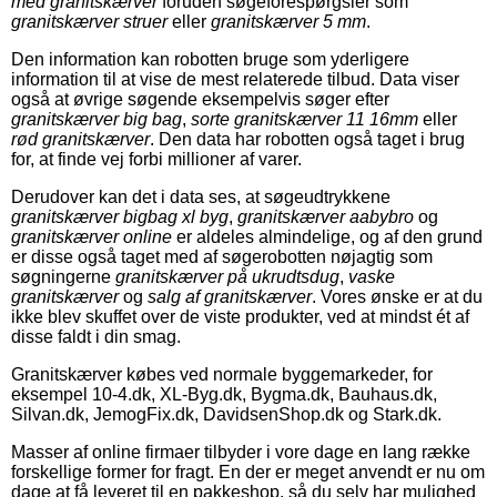
med granitskærver
foruden søgeforespørgsler som
granitskærver struer
eller
granitskærver 5 mm
.
Den information kan robotten bruge som yderligere
information til at vise de mest relaterede tilbud. Data viser
også at øvrige søgende eksempelvis søger efter
granitskærver big bag
,
sorte granitskærver 11 16mm
eller
rød granitskærver
. Den data har robotten også taget i brug
for, at finde vej forbi millioner af varer.
Derudover kan det i data ses, at søgeudtrykkene
granitskærver bigbag xl byg
,
granitskærver aabybro
og
granitskærver online
er aldeles almindelige, og af den grund
er disse også taget med af søgerobotten nøjagtig som
søgningerne
granitskærver på ukrudtsdug
,
vaske
granitskærver
og
salg af granitskærver
. Vores ønske er at du
ikke blev skuffet over de viste produkter, ved at mindst ét af
disse faldt i din smag.
Granitskærver købes ved normale byggemarkeder, for
eksempel 10-4.dk, XL-Byg.dk, Bygma.dk, Bauhaus.dk,
Silvan.dk, JemogFix.dk, DavidsenShop.dk og Stark.dk.
Masser af online firmaer tilbyder i vore dage en lang række
forskellige former for fragt. En der er meget anvendt er nu om
dage at få leveret til en pakkeshop, så du selv har mulighed