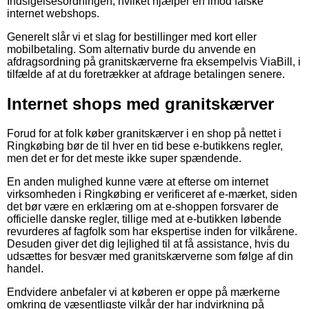
Indsigelsesordningen, hvilket hjælper en imod falske
internet webshops.
Generelt slår vi et slag for bestillinger med kort eller
mobilbetaling. Som alternativ burde du anvende en
afdragsordning på granitskærverne fra eksempelvis ViaBill, i
tilfælde af at du foretrækker at afdrage betalingen senere.
Internet shops med granitskærver
Forud for at folk køber granitskærver i en shop på nettet i
Ringkøbing bør de til hver en tid bese e-butikkens regler,
men det er for det meste ikke super spændende.
En anden mulighed kunne være at efterse om internet
virksomheden i Ringkøbing er verificeret af e-mærket, siden
det bør være en erklæring om at e-shoppen forsvarer de
officielle danske regler, tillige med at e-butikken løbende
revurderes af fagfolk som har ekspertise inden for vilkårene.
Desuden giver det dig lejlighed til at få assistance, hvis du
udsættes for besvær med granitskærverne som følge af din
handel.
Endvidere anbefaler vi at køberen er oppe på mærkerne
omkring de væsentligste vilkår der har indvirkning på