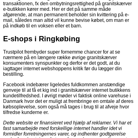
transaktionen, fx den ombytningsrettighed på granitskærver
e-butikken kører med. Her er det på samme måde
afgørende, at man permanent beholder sin kvittering på e-
mail, således man altid vil kunne bevise købet, om man er
på indkøb til en voksen eller et barn.
E-shops i Ringkøbing
Trustpilot frembyder super fornemme chancer for at se
nærmere på en længere række øvrige granitskærver
konsumenters synspunkter og derfor er det godt, at du
iagttager internet webshoppens kritik før du lægger din
bestilling.
Facebook indebærer ligeledes fuldkommen anstændige
genveje til at få et kig ind i granitskærver internet butikkens
kundetilfredshed. I øvrigt møder vi faktisk online varehuse i
Danmark hvor det er muligt at frembringe en omtale af deres
købsoplevelse, som også må tages i brug til at afveje hvor
tilfredse kunderne er.
Dette website er finansieret ved hjælp af reklamer. Vi har et
fast samarbejde med forskellige internet handler idet vi
formidler forretningernes varer, og indhenter godtgørelse