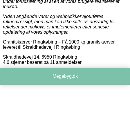
under forudsætning af at en af vores brugere realiserer et
indkøb.
Viden angående varer og webbutikker ajourføres
rutinemæssigt, men man kan ikke stille os ansvarlig for
rettelser der muligvis er implementeret efter seneste
opdatering af vores oplysninger.
Granitskærver Ringkøbing
–
Få 1000 kg granitskærver
leveret til Skraldhedevej i Ringkøbing
Skraldhedevej 14
,
6950
Ringkøbing
4.6
stjerner baseret på
11
anmeldelser
Megabyg.dk