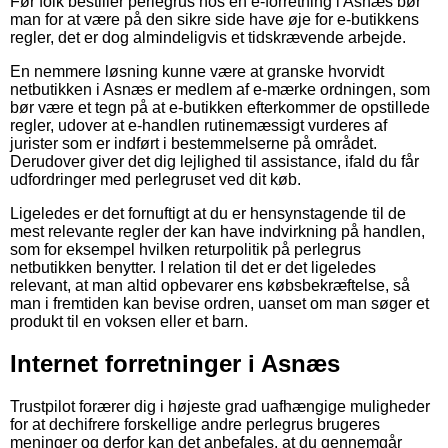
Før folk bestiller perlegrus hos en e-forretning i Asnæs bør
man for at være på den sikre side have øje for e-butikkens
regler, det er dog almindeligvis et tidskrævende arbejde.
En nemmere løsning kunne være at granske hvorvidt
netbutikken i Asnæs er medlem af e-mærke ordningen, som
bør være et tegn på at e-butikken efterkommer de opstillede
regler, udover at e-handlen rutinemæssigt vurderes af
jurister som er indført i bestemmelserne på området.
Derudover giver det dig lejlighed til assistance, ifald du får
udfordringer med perlegruset ved dit køb.
Ligeledes er det fornuftigt at du er hensynstagende til de
mest relevante regler der kan have indvirkning på handlen,
som for eksempel hvilken returpolitik på perlegrus
netbutikken benytter. I relation til det er det ligeledes
relevant, at man altid opbevarer ens købsbekræftelse, så
man i fremtiden kan bevise ordren, uanset om man søger et
produkt til en voksen eller et barn.
Internet forretninger i Asnæs
Trustpilot forærer dig i højeste grad uafhængige muligheder
for at dechifrere forskellige andre perlegrus brugeres
meninger og derfor kan det anbefales, at du gennemgår