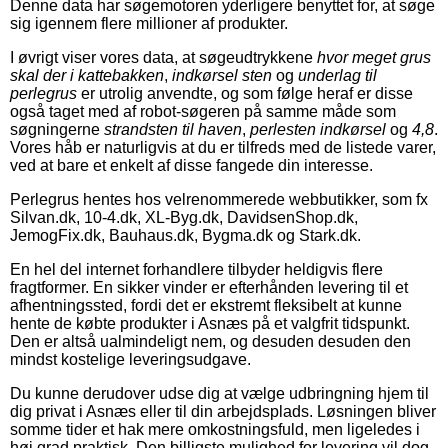
Denne data har søgemotoren yderligere benyttet for, at søge
sig igennem flere millioner af produkter.
I øvrigt viser vores data, at søgeudtrykkene
hvor meget grus
skal der i kattebakken
,
indkørsel sten
og
underlag til
perlegrus
er utrolig anvendte, og som følge heraf er disse
også taget med af robot-søgeren på samme måde som
søgningerne
strandsten til haven
,
perlesten indkørsel
og
4,8
.
Vores håb er naturligvis at du er tilfreds med de listede varer,
ved at bare et enkelt af disse fangede din interesse.
Perlegrus hentes hos velrenommerede webbutikker, som fx
Silvan.dk, 10-4.dk, XL-Byg.dk, DavidsenShop.dk,
JemogFix.dk, Bauhaus.dk, Bygma.dk og Stark.dk.
En hel del internet forhandlere tilbyder heldigvis flere
fragtformer. En sikker vinder er efterhånden levering til et
afhentningssted, fordi det er ekstremt fleksibelt at kunne
hente de købte produkter i Asnæs på et valgfrit tidspunkt.
Den er altså ualmindeligt nem, og desuden desuden den
mindst kostelige leveringsudgave.
Du kunne derudover udse dig at vælge udbringning hjem til
dig privat i Asnæs eller til din arbejdsplads. Løsningen bliver
somme tider et hak mere omkostningsfuld, men ligeledes i
høj grad praktisk. Den billigste mulighed for levering vil dog