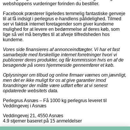
webshoppens vurderinger forinden du bestiller.
Facebook præsterer ligeledes temmelig fantastiske genveje
til at få indsigt i perlegrus e-handlens pålidelighed. Tilmed
ser vi faktisk internet foretagender som giver kunderne
mulighed for at levere en bedømmelse af deres køb, som
lige så vel må benyttes til at afveje tilfredsheden hos
kunderne.
Vores side finansieres af annonceindtægter. Vi har et fast
samarbejde med forskellige internet forretninger hvori vi
publicerer deres produkter, og får kommission hvis en af de
besøgende på vores hjemmeside gennemfører et køb.
Oplysninger om tilbud og online firmaer værnes om jævnligt,
men det er ikke muligt for os at give garantier imod
forandringer der måtte være udført efter at vi senest
opdaterede websitets data.
Perlegrus Asnæs
–
Få 1000 kg perlegrus leveret til
Veddingevej i Asnæs
Veddingevej 21
,
4550
Asnæs
4.9
stjerner baseret på
15
anmeldelser