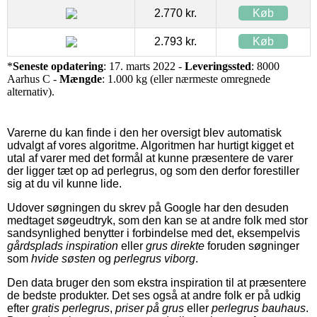
2.770 kr.
Køb
2.793 kr.
Køb
*
Seneste opdatering
: 17. marts 2022 -
Leveringssted
: 8000
Aarhus C -
Mængde
: 1.000 kg (eller nærmeste omregnede
alternativ).
Varerne du kan finde i den her oversigt blev automatisk
udvalgt af vores algoritme. Algoritmen har hurtigt kigget et
utal af varer med det formål at kunne præsentere de varer
der ligger tæt op ad perlegrus, og som den derfor forestiller
sig at du vil kunne lide.
Udover søgningen du skrev på Google har den desuden
medtaget søgeudtryk, som den kan se at andre folk med stor
sandsynlighed benytter i forbindelse med det, eksempelvis
gårdsplads inspiration
eller
grus direkte
foruden søgninger
som
hvide søsten
og
perlegrus viborg
.
Den data bruger den som ekstra inspiration til at præsentere
de bedste produkter. Det ses også at andre folk er på udkig
efter
gratis perlegrus
,
priser på grus
eller
perlegrus bauhaus
.