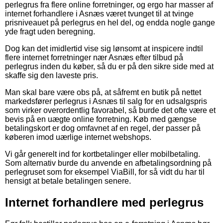
perlegrus fra flere online forretninger, og ergo har masser af
internet forhandlere i Asnæs været tvunget til at tvinge
prisniveauet på perlegrus en hel del, og endda nogle gange
yde fragt uden beregning.
Dog kan det imidlertid vise sig lønsomt at inspicere indtil
flere internet forretninger nær Asnæs efter tilbud på
perlegrus inden du køber, så du er på den sikre side med at
skaffe sig den laveste pris.
Man skal bare være obs på, at såfremt en butik på nettet
markedsfører perlegrus i Asnæs til salg for en udsalgspris
som virker overordentlig favorabel, så burde det ofte være et
bevis på en uægte online forretning. Køb med gængse
betalingskort er dog omfavnet af en regel, der passer på
køberen imod uærlige internet webshops.
Vi går generelt ind for kortbetalinger eller mobilbetaling.
Som alternativ burde du anvende en afbetalingsordning på
perlegruset som for eksempel ViaBill, for så vidt du har til
hensigt at betale betalingen senere.
Internet forhandlere med perlegrus