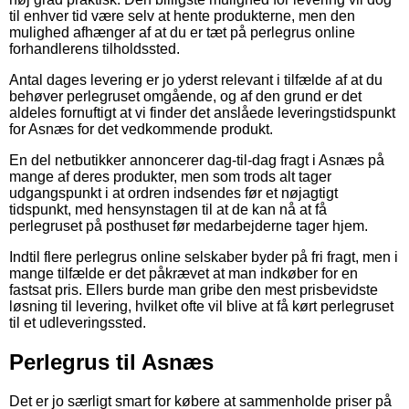
til enhver tid være selv at hente produkterne, men den
mulighed afhænger af at du er tæt på perlegrus online
forhandlerens tilholdssted.
Antal dages levering er jo yderst relevant i tilfælde af at du
behøver perlegruset omgående, og af den grund er det
aldeles fornuftigt at vi finder det anslåede leveringstidspunkt
for Asnæs for det vedkommende produkt.
En del netbutikker annoncerer dag-til-dag fragt i Asnæs på
mange af deres produkter, men som trods alt tager
udgangspunkt i at ordren indsendes før et nøjagtigt
tidspunkt, med hensynstagen til at de kan nå at få
perlegruset på posthuset før medarbejderne tager hjem.
Indtil flere perlegrus online selskaber byder på fri fragt, men i
mange tilfælde er det påkrævet at man indkøber for en
fastsat pris. Ellers burde man gribe den mest prisbevidste
løsning til levering, hvilket ofte vil blive at få kørt perlegruset
til et udleveringssted.
Perlegrus til Asnæs
Det er jo særligt smart for købere at sammenholde priser på