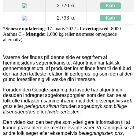
2.770 kr.
Køb
2.793 kr.
Køb
*
Seneste opdatering
: 17. marts 2022 -
Leveringssted
: 8000
Aarhus C -
Mængde
: 1.000 kg (eller nærmeste omregnede
alternativ).
Varerne der findes på denne side er søgt frem af
hjemmesidens søgemekaniske. Algoritmen har faktisk
gennemsøgt et utal af produkter for at finde frem til de tilbud
der har den tætteste relation til perlegrus, og som den af den
grund forestiller sig vil vække din interesse.
Foruden den Google-søgning du lavede har algoritmen
desuden indregnet søgeforespørgsler, som den kan se at
folk ofte indtaster i sammenhæng med det, eksempelvis
køb
grus
eller
perlegrus silvan
foruden søgeudtryk som
billige
fliser udendørs
eller
hvide ærtesten
.
Den viden kan den benytte som yderligere information til at
kunne præsentere de mest relevante varer. Vi kan også se at
andre folk søger efter eksempelvis
belægningssten pris
,