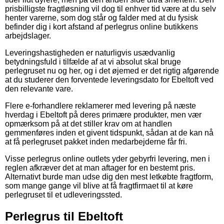
prisbilligste fragtløsning vil dog til enhver tid være at du selv
henter varerne, som dog står og falder med at du fysisk
befinder dig i kort afstand af perlegrus online butikkens
arbejdslager.
Leveringshastigheden er naturligvis usædvanlig
betydningsfuld i tilfælde af at vi absolut skal bruge
perlegruset nu og her, og i det øjemed er det rigtig afgørende
at du studerer den forventede leveringsdato for Ebeltoft ved
den relevante vare.
Flere e-forhandlere reklamerer med levering på næste
hverdag i Ebeltoft på deres primære produkter, men vær
opmærksom på at det stiller krav om at handlen
gemmenføres inden et givent tidspunkt, sådan at de kan nå
at få perlegruset pakket inden medarbejderne får fri.
Visse perlegrus online outlets yder gebyrfri levering, men i
reglen afkræver det at man aftager for en bestemt pris.
Alternativt burde man udse dig den mest letkøbte fragtform,
som mange gange vil blive at få fragtfirmaet til at køre
perlegruset til et udleveringssted.
Perlegrus til Ebeltoft