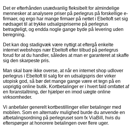
Det er efterhånden usædvanlig fleksibelt for almindelige
mennesker at analysere priser på perlegrus på forskellige e-
firmaer, og ergo har mange firmaer på nettet i Ebeltoft set sig
nødsaget til at trykke udsalgspriserne på perlegrus
betragteligt, og endda nogle gange byde på levering uden
beregning.
Det kan dog stadigvæk være nyttigt at eftergå enkelte
internet webshops nær Ebeltoft efter tilbud på perlegrus
forud for at du handler, således at man er garanteret at skaffe
sig den skarpeste pris.
Man skal bare ikke overse, at når en internet shop udlover
perlegrus i Ebeltoft til salg for en udsalgspris der virker
utopisk god, så bør det mange gange være et tegn på en
uoprigtig online butik. Kortbetalinger er i hvert fald omfattet af
en foranstaltning, der hjælper en imod uægte online
virksomheder.
Vi anbefaler generelt kortbestillinger eller betalinger med
mobilen. Som en alternativ mulighed burde du anvende en
afbetalingsordning på perlegruset som fx ViaBill, hvis du
efterspørger at honorere betalingen over flere uger.