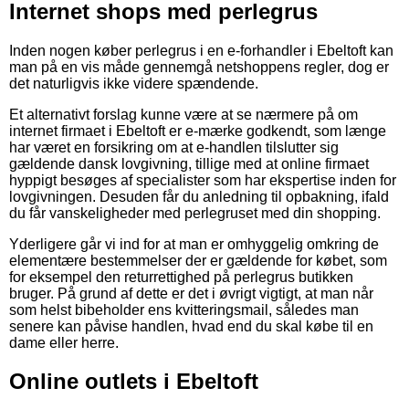
Internet shops med perlegrus
Inden nogen køber perlegrus i en e-forhandler i Ebeltoft kan
man på en vis måde gennemgå netshoppens regler, dog er
det naturligvis ikke videre spændende.
Et alternativt forslag kunne være at se nærmere på om
internet firmaet i Ebeltoft er e-mærke godkendt, som længe
har været en forsikring om at e-handlen tilslutter sig
gældende dansk lovgivning, tillige med at online firmaet
hyppigt besøges af specialister som har ekspertise inden for
lovgivningen. Desuden får du anledning til opbakning, ifald
du får vanskeligheder med perlegruset med din shopping.
Yderligere går vi ind for at man er omhyggelig omkring de
elementære bestemmelser der er gældende for købet, som
for eksempel den returrettighed på perlegrus butikken
bruger. På grund af dette er det i øvrigt vigtigt, at man når
som helst bibeholder ens kvitteringsmail, således man
senere kan påvise handlen, hvad end du skal købe til en
dame eller herre.
Online outlets i Ebeltoft