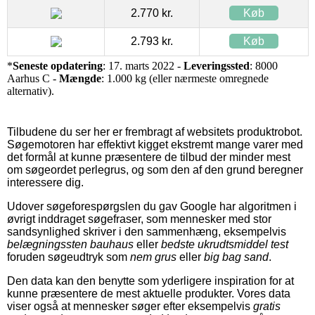
2.770 kr.
Køb
2.793 kr.
Køb
*
Seneste opdatering
: 17. marts 2022 -
Leveringssted
: 8000
Aarhus C -
Mængde
: 1.000 kg (eller nærmeste omregnede
alternativ).
Tilbudene du ser her er frembragt af websitets produktrobot.
Søgemotoren har effektivt kigget ekstremt mange varer med
det formål at kunne præsentere de tilbud der minder mest
om søgeordet perlegrus, og som den af den grund beregner
interessere dig.
Udover søgeforespørgslen du gav Google har algoritmen i
øvrigt inddraget søgefraser, som mennesker med stor
sandsynlighed skriver i den sammenhæng, eksempelvis
belægningssten bauhaus
eller
bedste ukrudtsmiddel test
foruden søgeudtryk som
nem grus
eller
big bag sand
.
Den data kan den benytte som yderligere inspiration for at
kunne præsentere de mest aktuelle produkter. Vores data
viser også at mennesker søger efter eksempelvis
gratis