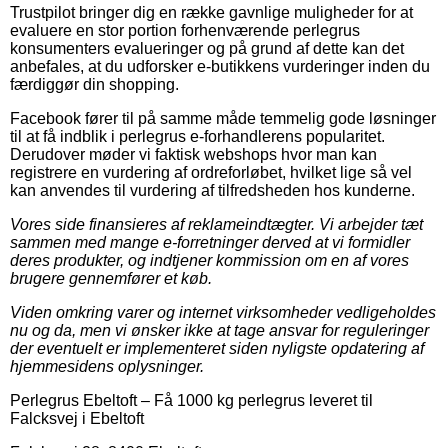
Trustpilot bringer dig en række gavnlige muligheder for at
evaluere en stor portion forhenværende perlegrus
konsumenters evalueringer og på grund af dette kan det
anbefales, at du udforsker e-butikkens vurderinger inden du
færdiggør din shopping.
Facebook fører til på samme måde temmelig gode løsninger
til at få indblik i perlegrus e-forhandlerens popularitet.
Derudover møder vi faktisk webshops hvor man kan
registrere en vurdering af ordreforløbet, hvilket lige så vel
kan anvendes til vurdering af tilfredsheden hos kunderne.
Vores side finansieres af reklameindtægter. Vi arbejder tæt
sammen med mange e-forretninger derved at vi formidler
deres produkter, og indtjener kommission om en af vores
brugere gennemfører et køb.
Viden omkring varer og internet virksomheder vedligeholdes
nu og da, men vi ønsker ikke at tage ansvar for reguleringer
der eventuelt er implementeret siden nyligste opdatering af
hjemmesidens oplysninger.
Perlegrus Ebeltoft
–
Få 1000 kg perlegrus leveret til
Falcksvej i Ebeltoft