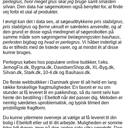
perlegrus
,
hvor meget grus skal jeg bruge
samt
småsten
silvan
. Den data har søgemotoren også benyttet for, at finde
vej forbi et utal af produkter.
I øvrigt kan det i data ses, at søgeudtrykkene
pris stabilgrus
,
pris stabilgrus
og
fjerne ukrudt
er særdeles anvendte, og af
den grund er disse også medregnet af søgerobotten på
samme måde som søgningerne
belægningssten bauhaus
,
perlesten bigbag
og
hvad er perlegrus
. Vi håber inderligt at
du er tilfreds med de listede varer, og at mindst ét af disse
kunne bruges.
Perlegrus købes hos populære online butikker, f.eks.
JemogFix.dk, Bygma.dk, DavidsenShop.dk, XL-Byg.dk,
Silvan.dk, Stark.dk, 10-4.dk og Bauhaus.dk.
De fleste webbutikker i Danmark giver til alt held en lang
række forskellige fragtmuligheder. En favorit er nu om
stunder at få leveret til en pakkeshop, så du nemt selv kan
hente din bestilling i Ebeltoft når det passer dig. Metoden er
nemlig særdeles uproblematisk, og typisk tilmed den
prisbilligste fragtform.
Du kunne ydermere overveje at vælge at få leveret til din
bolig i Ebeltoft eller ud til dit arbejde. Muligheden er somme
tider lidt dyrere, men på den anden side ultra smertefri. Den