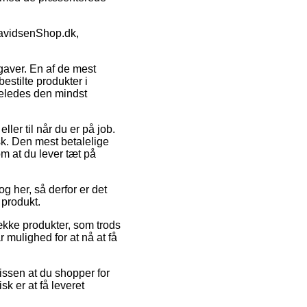
DavidsenShop.dk,
gaver. En af de mest
estilte produkter i
geledes den mindst
ler til når du er på job.
k. Den mest betalelige
 om at du lever tæt på
g her, så derfor er det
 produkt.
ække produkter, som trods
r mulighed for at nå at få
issen at du shopper for
k er at få leveret