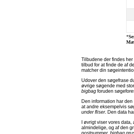
*
Se
Mæ
Tilbudene der findes her 
tilbud for at finde de af
matcher din søgeintentio
Udover den søgefrase du
øvrige søgende med sto
bigbag
foruden søgefore
Den information har den 
at andre eksempelvis sø
under fliser
. Den data ha
I øvrigt viser vores data
almindelige, og af den g
postnummer
,
bigbag gru