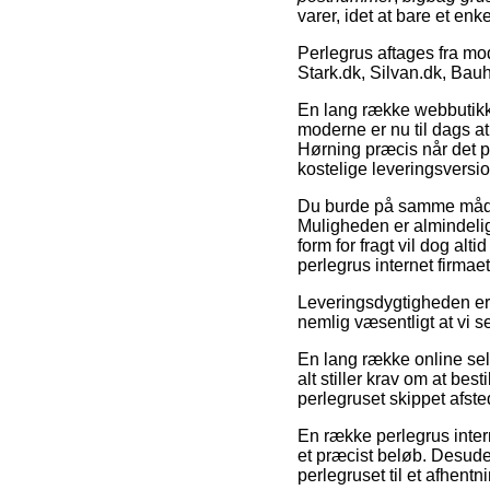
varer, idet at bare et enk
Perlegrus aftages fra m
Stark.dk, Silvan.dk, Ba
En lang række webbutikke
moderne er nu til dags at
Hørning præcis når det p
kostelige leveringsversio
Du burde på samme måde tæ
Muligheden er almindelig
form for fragt vil dog alt
perlegrus internet firmae
Leveringsdygtigheden er s
nemlig væsentligt at vi s
En lang række online sel
alt stiller krav om at bes
perlegruset skippet afsted
En række perlegrus inter
et præcist beløb. Desuden
perlegruset til et afhentn