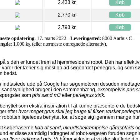
2.433 kr.
Køb
2.770 kr.
Køb
2.793 kr.
Køb
neste opdatering
: 17. marts 2022 -
Leveringssted
: 8000 Aarhus C -
ngde
: 1.000 kg (eller nærmeste omregnede alternativ).
på siden er fundet frem af hjemmesidens robot. Den har effektivt l
 de varer der læner sig mest op ad søgeordet perlegrus, og som s
n bedst.
 indtastede ude på Google har søgemotoren desuden medtaget 
r sandsynlighed bruger i den sammenhæng, eksempelvis
pris 
spørgsler som
pris sand m3
eller
perlegrus strik
.
benyttet som ekstra inspiration til at kunne præsentere de bedst
ger efter
hvor meget grus skal jeg bruge til fliser
,
vasket perlegr
r robotten ligeledes benyttet for, at søge sig igennem mange hun
, at søgefraserne
køb af sand
,
ukrudtsbekæmpelse gårdsplads
o
rund er disse samtidig indregnet af robot-søgeren foruden søgn
s
og
fliser indkørsel pris
. Vi håber virkelig at vi ikke skuffede 