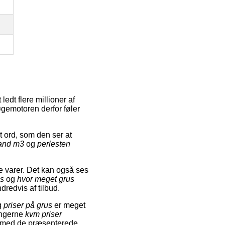
edt flere millioner af
øgemotoren derfor føler
ord, som den ser at
sand m3
og
perlesten
e varer. Det kan også ses
us
og
hvor meget grus
dredvis af tilbud.
g
priser på grus
er meget
ingerne
kvm priser
dig med de præsenterede