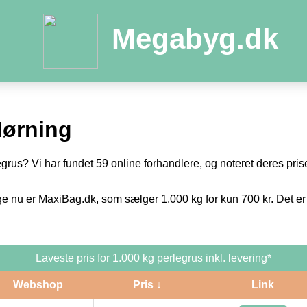
Megabyg.dk
Hørning
egrus? Vi har fundet 59 online forhandlere, og noteret deres prise
ge nu er MaxiBag.dk, som sælger 1.000 kg for kun 700 kr. Det er
Laveste pris for 1.000 kg perlegrus inkl. levering*
Webshop
Pris ↓
Link