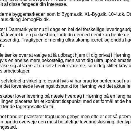
elt af disse fangede din interesse.
oderne byggemarkeder, som fx Bygma.dk, XL-Byg.dk, 10-4.dk, 
uhaus.dk og JemogFix.dk.
r i Danmark yder nu til dags en hel del forskellige leveringsud
 få leveret til en pakkeshop, fordi du dermed nemt kan hente de b
asser dig. Fragttypen er nemlig ultra ukompliceret, og endda li
n.
nke over at vælge at få udbragt hjem til dig privat i Hørning el
vis en anelse mere bekostelig, men samtidig ultra uproblematis
id vise sig at være at du selv henter varerne, som dog stiller krav
ts arbejdslager.
elvfølgelig virkelig relevant hvis vi har brug for perlegruset nu o
er det forventede leveringstidspunkt for Hørning ved det aktuelle
skaber lover levering på næste hverdag i Hørning på en lang r
tillingen placeres før et konkret tidspunkt, med det formål at de ha
 før de lageransatte får fri.
net handler præsterer fragt uden gebyr, men ofte er det så præm
 bør du overveje den mest betalelige leveringsløsning, der typis
ingssted.