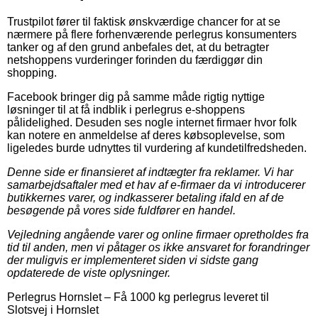
Trustpilot fører til faktisk ønskværdige chancer for at se
nærmere på flere forhenværende perlegrus konsumenters
tanker og af den grund anbefales det, at du betragter
netshoppens vurderinger forinden du færdiggør din
shopping.
Facebook bringer dig på samme måde rigtig nyttige
løsninger til at få indblik i perlegrus e-shoppens
pålidelighed. Desuden ses nogle internet firmaer hvor folk
kan notere en anmeldelse af deres købsoplevelse, som
ligeledes burde udnyttes til vurdering af kundetilfredsheden.
Denne side er finansieret af indtægter fra reklamer. Vi har
samarbejdsaftaler med et hav af e-firmaer da vi introducerer
butikkernes varer, og indkasserer betaling ifald en af de
besøgende på vores side fuldfører en handel.
Vejledning angående varer og online firmaer opretholdes fra
tid til anden, men vi påtager os ikke ansvaret for forandringer
der muligvis er implementeret siden vi sidste gang
opdaterede de viste oplysninger.
Perlegrus Hornslet
–
Få 1000 kg perlegrus leveret til
Slotsvej i Hornslet