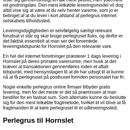
ret gnidningsløs. Den mest letkøbte leveringsmodel vil dog
altid vise sig at være at du selv henter varerne, som jo er
betinget af at du lever i kort afstand af perlegrus internet
selskabets tilholdssted.
Leveringsdygtigheden er selvfølgelig særligt relevant
forudsat vi står og skal bruge perlegruset fluks, og derfor er
det faktisk essentielt at man ser det forventede
leveringstidspunkt for Hornslet på den relevante vare.
En hel del internet forretninger præsterer 1 dags levering i
Hornslet på deres primære varenumre, men husk at det
kræver at transaktionen gennemføres inden et aftalt
tidspunkt, med hensynstagen til at de har udsigt til at kunne
nå at få perlegruset på posthuset forinden personalet har fri.
Nogle enkelte perlegrus online firmaer tilbyder gratis
levering, men for det meste er det så præmissen at man
bestiller for en fastsat sum. Som alternativ kunne du beslutte
sig for den mest letkøbte fragtmetode, hvilket tit vil blive at få
fragtmanden til at køre perlegruset til et udleveringssted.
Perlegrus til Hornslet