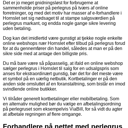
Det er jo meget gnidningsløst for forbrugerne at
sammenholde priser på perlegrus på tværs af online
forretninger, og med det motiv har masser af e-forhandlere i
Hornslet set sig nødsaget til at stampe salgsværdien på
perlegrus markant, og endda nogle gange sikre levering
uden betaling.
Dog kan det imidlertid være gunstigt at tjekke nogle enkelte
online webshops nær Hornslet efter tilbud på perlegrus forud
for at du gennemfører din handel, således at man er på den
sikre side med at antage den billigste pris.
Du må bare være så påpasselig, at ifald en online webshop
sælger perlegrus i Hornslet til salg for en udsalgspris som
anses for ekstraordinært gunstig, bør det for det meste være
et symbol på en uærlig netbutik. Kortbetalinger er på den
anden side omsluttet af en foranstaltning, som bistår en imod
svindlende online butikker.
Vi tilråder generelt kortbetalinger eller mobilbetaling. Som
en alternativ mulighed bør du vælge en afbetalingsordning
på perlegruset som eksempelvis ViaBill, for så vidt du agter
at afbetale regningen af flere omgange.
Forhandlere på nettet med perlegrus