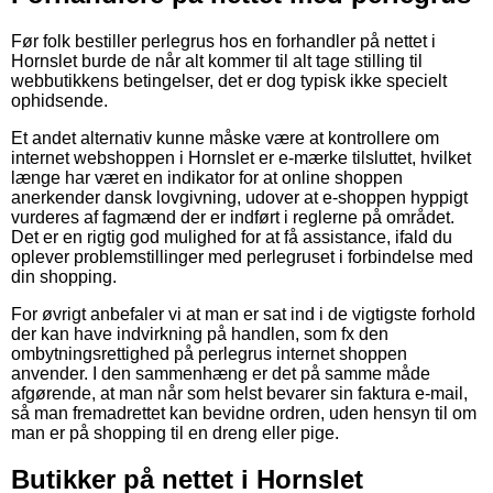
Før folk bestiller perlegrus hos en forhandler på nettet i
Hornslet burde de når alt kommer til alt tage stilling til
webbutikkens betingelser, det er dog typisk ikke specielt
ophidsende.
Et andet alternativ kunne måske være at kontrollere om
internet webshoppen i Hornslet er e-mærke tilsluttet, hvilket
længe har været en indikator for at online shoppen
anerkender dansk lovgivning, udover at e-shoppen hyppigt
vurderes af fagmænd der er indført i reglerne på området.
Det er en rigtig god mulighed for at få assistance, ifald du
oplever problemstillinger med perlegruset i forbindelse med
din shopping.
For øvrigt anbefaler vi at man er sat ind i de vigtigste forhold
der kan have indvirkning på handlen, som fx den
ombytningsrettighed på perlegrus internet shoppen
anvender. I den sammenhæng er det på samme måde
afgørende, at man når som helst bevarer sin faktura e-mail,
så man fremadrettet kan bevidne ordren, uden hensyn til om
man er på shopping til en dreng eller pige.
Butikker på nettet i Hornslet