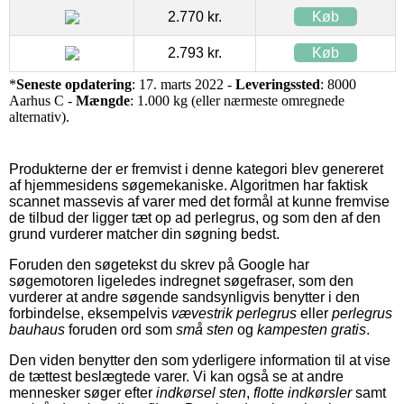
2.770 kr.
Køb
2.793 kr.
Køb
*
Seneste opdatering
: 17. marts 2022 -
Leveringssted
: 8000
Aarhus C -
Mængde
: 1.000 kg (eller nærmeste omregnede
alternativ).
Produkterne der er fremvist i denne kategori blev genereret
af hjemmesidens søgemekaniske. Algoritmen har faktisk
scannet massevis af varer med det formål at kunne fremvise
de tilbud der ligger tæt op ad perlegrus, og som den af den
grund vurderer matcher din søgning bedst.
Foruden den søgetekst du skrev på Google har
søgemotoren ligeledes indregnet søgefraser, som den
vurderer at andre søgende sandsynligvis benytter i den
forbindelse, eksempelvis
vævestrik perlegrus
eller
perlegrus
bauhaus
foruden ord som
små sten
og
kampesten gratis
.
Den viden benytter den som yderligere information til at vise
de tættest beslægtede varer. Vi kan også se at andre
mennesker søger efter
indkørsel sten
,
flotte indkørsler
samt