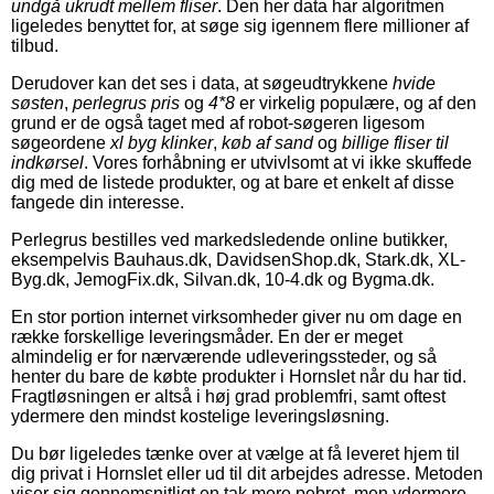
undgå ukrudt mellem fliser
. Den her data har algoritmen
ligeledes benyttet for, at søge sig igennem flere millioner af
tilbud.
Derudover kan det ses i data, at søgeudtrykkene
hvide
søsten
,
perlegrus pris
og
4*8
er virkelig populære, og af den
grund er de også taget med af robot-søgeren ligesom
søgeordene
xl byg klinker
,
køb af sand
og
billige fliser til
indkørsel
. Vores forhåbning er utvivlsomt at vi ikke skuffede
dig med de listede produkter, og at bare et enkelt af disse
fangede din interesse.
Perlegrus bestilles ved markedsledende online butikker,
eksempelvis Bauhaus.dk, DavidsenShop.dk, Stark.dk, XL-
Byg.dk, JemogFix.dk, Silvan.dk, 10-4.dk og Bygma.dk.
En stor portion internet virksomheder giver nu om dage en
række forskellige leveringsmåder. En der er meget
almindelig er for nærværende udleveringssteder, og så
henter du bare de købte produkter i Hornslet når du har tid.
Fragtløsningen er altså i høj grad problemfri, samt oftest
ydermere den mindst kostelige leveringsløsning.
Du bør ligeledes tænke over at vælge at få leveret hjem til
dig privat i Hornslet eller ud til dit arbejdes adresse. Metoden
viser sig gennemsnitligt en tak mere pebret, men ydermere