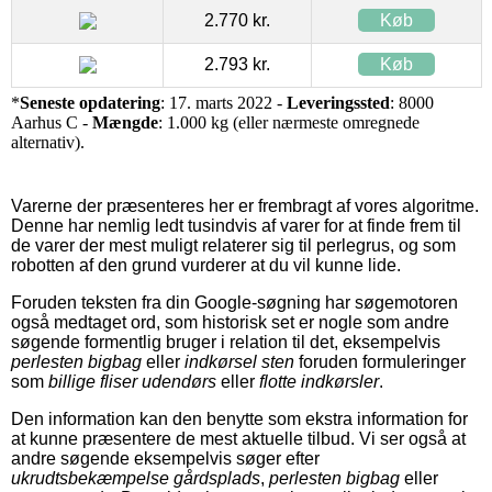
2.770 kr.
Køb
2.793 kr.
Køb
*
Seneste opdatering
: 17. marts 2022 -
Leveringssted
: 8000
Aarhus C -
Mængde
: 1.000 kg (eller nærmeste omregnede
alternativ).
Varerne der præsenteres her er frembragt af vores algoritme.
Denne har nemlig ledt tusindvis af varer for at finde frem til
de varer der mest muligt relaterer sig til perlegrus, og som
robotten af den grund vurderer at du vil kunne lide.
Foruden teksten fra din Google-søgning har søgemotoren
også medtaget ord, som historisk set er nogle som andre
søgende formentlig bruger i relation til det, eksempelvis
perlesten bigbag
eller
indkørsel sten
foruden formuleringer
som
billige fliser udendørs
eller
flotte indkørsler
.
Den information kan den benytte som ekstra information for
at kunne præsentere de mest aktuelle tilbud. Vi ser også at
andre søgende eksempelvis søger efter
ukrudtsbekæmpelse gårdsplads
,
perlesten bigbag
eller