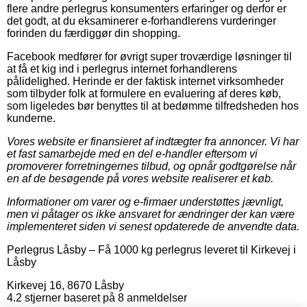
flere andre perlegrus konsumenters erfaringer og derfor er
det godt, at du eksaminerer e-forhandlerens vurderinger
forinden du færdiggør din shopping.
Facebook medfører for øvrigt super troværdige løsninger til
at få et kig ind i perlegrus internet forhandlerens
pålidelighed. Herinde er der faktisk internet virksomheder
som tilbyder folk at formulere en evaluering af deres køb,
som ligeledes bør benyttes til at bedømme tilfredsheden hos
kunderne.
Vores website er finansieret af indtægter fra annoncer. Vi har
et fast samarbejde med en del e-handler eftersom vi
promoverer forretningernes tilbud, og opnår godtgørelse når
en af de besøgende på vores website realiserer et køb.
Informationer om varer og e-firmaer understøttes jævnligt,
men vi påtager os ikke ansvaret for ændringer der kan være
implementeret siden vi senest opdaterede de anvendte data.
Perlegrus Låsby
–
Få 1000 kg perlegrus leveret til Kirkevej i
Låsby
Kirkevej 16
,
8670
Låsby
4.2
stjerner baseret på
8
anmeldelser