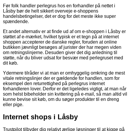
Før folk handler perlegrus hos en forhandler på nettet i
Låsby bør de helt sikkert overveje e-shoppens
handelsbetingelser, det er dog for det meste ikke super
spændende.
Et andet alternativ er at finde ud af om e-shoppen i Låsby er
støttet af e-mærket, hvilket typisk er et tegn på at internet
shoppen accepterer de danske regler, foruden at online
butikken jævnligt besøges af jurister der har megen viden
om retningslinjerne. Desuden giver det dig anledning til
støtte, når du bliver udsat for besvær med perlegruset med
dit køb.
Ydermere tilråder vi at man er omhyggelig omkring de mest
vitale retningslinjer der er gældende for handlen, som for
eksempel den returrettighed på perlegrus internet
forhandleren lover. Derfor er det ligeledes vigtigt, at man når
som helst bibeholder sin kvittering på e-mail, så man altid vil
kunne bevise sit køb, om du søger produkter til en dreng
eller pige.
Internet shops i Låsby
Trustpilot tilbyder dig relativt ærlige løsninger til at kigge på