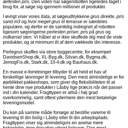
ærtesten pris
. Den viden har søgerobotten ligeledes taget i
brug for, at søge sig igennem millioner af produkter.
I øvrigt viser vores data, at søgeudtrykkene
grus direkte
,
pris
sand m3
og
hvor meget grus til terrasse
er særdeles
populære, og derfor er de samtidig indregnet af robotten
ligesom søgningerne
perlesten priser
,
pris på grus
og
indkørsel sten
. Vi håber at vi ikke skuffede dig med de viste
produkter, og at minimum ét af dem vækkede din interesse.
Perlegrus skaffes via store byggecentre, for eksempel
DavidsenShop.dk, XL-Byg.dk, Silvan.dk, Bygma.dk,
JemogFix.dk, Stark.dk, 10-4.dk og Bauhaus.dk.
En masse e-forretninger tilbyder til alt held et hav af
forskellige løsninger til levering. Den mest almindelige er for
øjeblikket pakkeshops, som giver dig fleksibiliteten til at
hente dine nye produkter i Låsby lige præcis når det passer
ind i din kalender. Fragttypen er altså i høj grad
overkommelig, samt oftest ydermere den mest betalelige
leveringsmodel.
Du kan på samme måde forsøge at bestille varerne til
levering til din bolig i Låsby eller til din arbejdsplads.
Fragttypen viser sig almindeligvis en anelse mere
bekostelig, men desuden yderst bekvem. Den mest