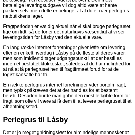
betalelige leveringsudgave vil dog altid være at hente
pakken selv, men dette er betinget af at du er nær perlegrus
netbutikkens lager.
Fragtperioden er vældig aktuel når vi skal bruge perlegruset
lige om lidt, så derfor er det naturligvis væsentligt at vi ser
leveringstiden for Låsby ved den aktuelle vare.
En lang række internet forretninger giver løfte om levering
efter en enkelt hverdag i Låsby på de fleste af deres varer,
men som imidlertid tager udgangspunkt i at der bestilles
inden et besluttet klokkeslæt, således at de har mulighed for
at nå at få perlegruset hen til fragtfirmaet forud for at de
logistikansatte har fri.
En række perlegrus internet forretninger yder portofri fragt,
men typisk påkræves det at der handles for et bestemt
beløb. Desuden burde man gribe den mest letkøbte form for
fragt, som ofte vil være at få dem til at levere perlegruset til et
afhentningssted.
Perlegrus til Låsby
Det er jo meget gnidningsløst for almindelige mennesker at