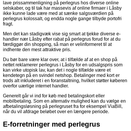
lave prissammenligning på perlegrus hos diverse online
selskaber, og til tak har massevis af online firmaer i Låsby
ikke kunne lade være med at sænke salgsværdien på
perlegrus kolossalt, og endda nogle gange tilbyde portofri
fragt.
Men det kan stadigvæk vise sig smart at tjekke diverse e-
handler nær Låsby efter rabat på perlegrus forud for at du
færdiggør din shopping, så man er velinformeret til at
indhente den mest attraktive pris.
Du bør bare være klar over, at i tilfælde af at en shop på
nettet reklamerer perlegrus i Låsby for en udsalgspris som
kan virke utopisk lav, kan det i nogle tilfælde være et
kendetegn på en svindel netshop. Betalinger med kort er
trods alt inkluderet i en foranstaltning, hvilket støtter køberen
overfor uærlige internet handler.
Generelt går vi ind for køb med betalingskort eller
mobilbetaling. Som en alternativ mulighed kan du vælge en
afbetalingsløsning på perlegruset fra for eksempel ViaBill,
når du vil afdrage beløbet over en længere periode.
E-forretninger med perlegrus