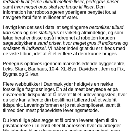
redskab til at fjerne ukrudt mellem fliser
,
perlegrus priser
samt
hvor meget grus skal jeg bruge til fliser
. Den
information har robot-søgeren yderligere benyttet for, at
navigere forbi flere millioner af varer.
I øvrigt kan det ses i data, at søgningerne
betonfliser tilbud
,
køb sand
og
pris stabilgrus
er virkelig almindelige, og som
følge heraf er disse også indregnet af robotten foruden
søgeudtrykkene
sand priser
,
hvor meget grus til indkørsel
og
småsten til indkørsel
. Vi håber inderligt at du er tilfreds med
de viste tilbud, idet at ét eller flere af dem kunne bruges.
Perlegrus opdrives igennem markedsledende byggecentre,
f.eks. Stark, Bauhaus, 10-4, XL-Byg, Davidsen, Jem og Fix,
Bygma og Silvan.
Flere webbutikker i Danmark yder heldigvis en række
forskellige fragtløsninger. En af de mest benyttede er på
nuværende tidspunkt at få leveret til et udleveringssted, hvor
du selv kan afhente din bestilling i Lillerød på et valgfrit
tidspunkt. Leveringsformen er jo ret ukompliceret, samt tit
tilmed den mest prisbevidste leveringsmetode.
Du kan tillige planlægge at få ordren leveret hjem til din
privatadresse i Lillerød eller til adressen hvor du arbejder.
Muligheden bliver desværre en anelse mere pebret, men