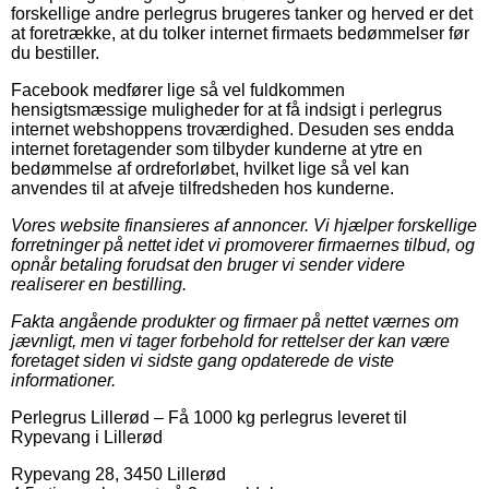
forskellige andre perlegrus brugeres tanker og herved er det
at foretrække, at du tolker internet firmaets bedømmelser før
du bestiller.
Facebook medfører lige så vel fuldkommen
hensigtsmæssige muligheder for at få indsigt i perlegrus
internet webshoppens troværdighed. Desuden ses endda
internet foretagender som tilbyder kunderne at ytre en
bedømmelse af ordreforløbet, hvilket lige så vel kan
anvendes til at afveje tilfredsheden hos kunderne.
Vores website finansieres af annoncer. Vi hjælper forskellige
forretninger på nettet idet vi promoverer firmaernes tilbud, og
opnår betaling forudsat den bruger vi sender videre
realiserer en bestilling.
Fakta angående produkter og firmaer på nettet værnes om
jævnligt, men vi tager forbehold for rettelser der kan være
foretaget siden vi sidste gang opdaterede de viste
informationer.
Perlegrus Lillerød
–
Få 1000 kg perlegrus leveret til
Rypevang i Lillerød
Rypevang 28
,
3450
Lillerød