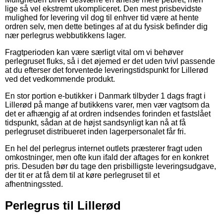
lige så vel ekstremt ukompliceret. Den mest prisbevidste
mulighed for levering vil dog til enhver tid være at hente
ordren selv, men dette betinges af at du fysisk befinder dig
nær perlegrus webbutikkens lager.
Fragtperioden kan være særligt vital om vi behøver
perlegruset fluks, så i det øjemed er det uden tvivl passende
at du efterser det forventede leveringstidspunkt for Lillerød
ved det vedkommende produkt.
En stor portion e-butikker i Danmark tilbyder 1 dags fragt i
Lillerød på mange af butikkens varer, men vær vagtsom da
det er afhængig af at ordren indsendes forinden et fastslået
tidspunkt, sådan at de højst sandsynligt kan nå at få
perlegruset distribueret inden lagerpersonalet får fri.
En hel del perlegrus internet outlets præsterer fragt uden
omkostninger, men ofte kun ifald der aftages for en konkret
pris. Desuden bør du tage den prisbilligste leveringsudgave,
der tit er at få dem til at køre perlegruset til et
afhentningssted.
Perlegrus til Lillerød