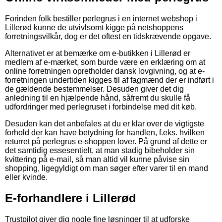
Forinden folk bestiller perlegrus i en internet webshop i
Lillerød kunne de utvivlsomt kigge på netshoppens
forretningsvilkår, dog er det oftest en tidskrævende opgave.
Alternativet er at bemærke om e-butikken i Lillerød er
medlem af e-mærket, som burde være en erklæring om at
online forretningen opretholder dansk lovgivning, og at e-
forretningen undertiden kigges til af fagmænd der er indført i
de gældende bestemmelser. Desuden giver det dig
anledning til en hjælpende hånd, såfremt du skulle få
udfordringer med perlegruset i forbindelse med dit køb.
Desuden kan det anbefales at du er klar over de vigtigste
forhold der kan have betydning for handlen, f.eks. hvilken
returret på perlegrus e-shoppen lover. På grund af dette er
det samtidig essesentielt, at man stadig bibeholder sin
kvittering på e-mail, så man altid vil kunne påvise sin
shopping, ligegyldigt om man søger efter varer til en mand
eller kvinde.
E-forhandlere i Lillerød
Trustpilot giver dig nogle fine løsninger til at udforske