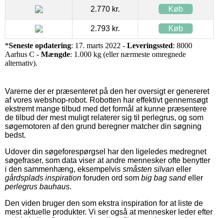
2.770 kr.
Køb
2.793 kr.
Køb
*
Seneste opdatering
: 17. marts 2022 -
Leveringssted
: 8000
Aarhus C -
Mængde
: 1.000 kg (eller nærmeste omregnede
alternativ).
Varerne der er præsenteret på den her oversigt er genereret
af vores webshop-robot. Robotten har effektivt gennemsøgt
ekstremt mange tilbud med det formål at kunne præsentere
de tilbud der mest muligt relaterer sig til perlegrus, og som
søgemotoren af den grund beregner matcher din søgning
bedst.
Udover din søgeforespørgsel har den ligeledes medregnet
søgefraser, som data viser at andre mennesker ofte benytter
i den sammenhæng, eksempelvis
småsten silvan
eller
gårdsplads inspiration
foruden ord som
big bag sand
eller
perlegrus bauhaus
.
Den viden bruger den som ekstra inspiration for at liste de
mest aktuelle produkter. Vi ser også at mennesker leder efter