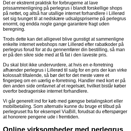
Det er ekstremt praktisk for forbrugerne at lave
prissammenligning på perlegrus i blandt forskellige shops
på nettet, og altså har utallige internet forhandlere i Lillerød
set sig tvunget til at nedskære udsalgspriserne på perlegrus
enormt, og endda nogle gange garantere fragt uden
beregning.
Trods dette kan det alligevel blive gunstigt at sammenligne
enkelte internet webshops nær Lillerød efter rabatkoder på
perlegrus forud for at du gennemfører din bestilling, så man
er på den sikre side med at få fat i den laveste pris.
Du skal blot ikke undervurdere, at hvis en e-forretning
afhænder perlegrus i Lillerød til salg for en pris der kan virke
kolossalt tiltalende, så bør det for det meste være et
fingerpeg om en uærlig e-forretning. Handler med kort er på
den anden side omfavnet af et regelsæt, hvilket bistår køber
overfor bedrageriske internet forhandlere.
Vi går generelt ind for køb med gængse betalingskort eller
mobilbetaling. Som alternativ kunne du bruge et tilbud på
perlegruset fra for eksempel ViaBill, forudsat du efterspørger
at honorere pengene ude i fremtiden.
Online virksomheder med perlegrus