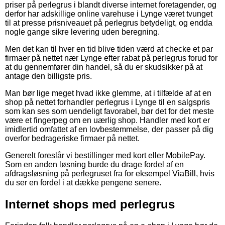
priser på perlegrus i blandt diverse internet foretagender, og
derfor har adskillige online varehuse i Lynge været tvunget
til at presse prisniveauet på perlegrus betydeligt, og endda
nogle gange sikre levering uden beregning.
Men det kan til hver en tid blive tiden værd at checke et par
firmaer på nettet nær Lynge efter rabat på perlegrus forud for
at du gennemfører din handel, så du er skudsikker på at
antage den billigste pris.
Man bør lige meget hvad ikke glemme, at i tilfælde af at en
shop på nettet forhandler perlegrus i Lynge til en salgspris
som kan ses som uendeligt favorabel, bør det for det meste
være et fingerpeg om en uærlig shop. Handler med kort er
imidlertid omfattet af en lovbestemmelse, der passer på dig
overfor bedrageriske firmaer på nettet.
Generelt foreslår vi bestillinger med kort eller MobilePay.
Som en anden løsning burde du drage fordel af en
afdragsløsning på perlegruset fra for eksempel ViaBill, hvis
du ser en fordel i at dække pengene senere.
Internet shops med perlegrus