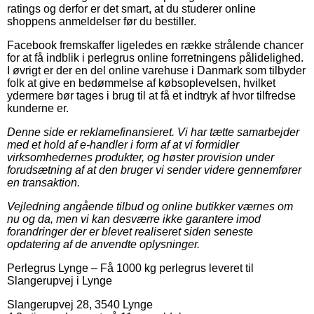
ratings og derfor er det smart, at du studerer online
shoppens anmeldelser før du bestiller.
Facebook fremskaffer ligeledes en række strålende chancer
for at få indblik i perlegrus online forretningens pålidelighed.
I øvrigt er der en del online varehuse i Danmark som tilbyder
folk at give en bedømmelse af købsoplevelsen, hvilket
ydermere bør tages i brug til at få et indtryk af hvor tilfredse
kunderne er.
Denne side er reklamefinansieret. Vi har tætte samarbejder
med et hold af e-handler i form af at vi formidler
virksomhedernes produkter, og høster provision under
forudsætning af at den bruger vi sender videre gennemfører
en transaktion.
Vejledning angående tilbud og online butikker værnes om
nu og da, men vi kan desværre ikke garantere imod
forandringer der er blevet realiseret siden seneste
opdatering af de anvendte oplysninger.
Perlegrus Lynge
–
Få 1000 kg perlegrus leveret til
Slangerupvej i Lynge
Slangerupvej 28
,
3540
Lynge