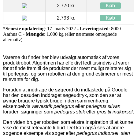
2.770 kr.
Køb
2.793 kr.
Køb
*
Seneste opdatering
: 17. marts 2022 -
Leveringssted
: 8000
Aarhus C -
Mængde
: 1.000 kg (eller nærmeste omregnede
alternativ).
Varerne du finder her blev udvalgt automatisk af vores
produktrobot. Algoritmen har effektivt ledt tusindvis af varer
for at finde frem til de produkter der mest muligt relaterer sig
til perlegrus, og som robotten af den grund estimerer er mest
relevante for dig.
Foruden at inddrage de søgeord du indtastede på Google
har den desuden inddraget søgeudtryk, som den ser at
øvrige brugere typisk bruger i den sammenhæng,
eksempelvis
vævestrik perlegrus
eller
perlegrus silvan
foruden søgninger som
perlegrus strik
eller
grus til indkørsel
.
Den viden bruger robotten som ekstra inspiration til at kunne
vise de mest relevante tilbud. Det kan også ses at andre
søgende eksempelvis søger efter
perlegrus indkørsel
,
sten