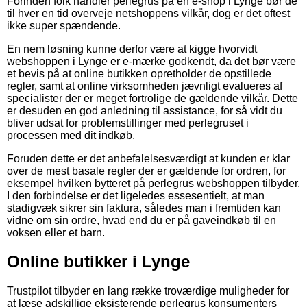
Forinden folk handler perlegrus på en e-shop i Lynge bør de
til hver en tid overveje netshoppens vilkår, dog er det oftest
ikke super spændende.
En nem løsning kunne derfor være at kigge hvorvidt
webshoppen i Lynge er e-mærke godkendt, da det bør være
et bevis på at online butikken opretholder de opstillede
regler, samt at online virksomheden jævnligt evalueres af
specialister der er meget fortrolige de gældende vilkår. Dette
er desuden en god anledning til assistance, for så vidt du
bliver udsat for problemstillinger med perlegruset i
processen med dit indkøb.
Foruden dette er det anbefalelsesværdigt at kunden er klar
over de mest basale regler der er gældende for ordren, for
eksempel hvilken bytteret på perlegrus webshoppen tilbyder.
I den forbindelse er det ligeledes essesentielt, at man
stadigvæk sikrer sin faktura, således man i fremtiden kan
vidne om sin ordre, hvad end du er på gaveindkøb til en
voksen eller et barn.
Online butikker i Lynge
Trustpilot tilbyder en lang række troværdige muligheder for
at læse adskillige eksisterende perlegrus konsumenters