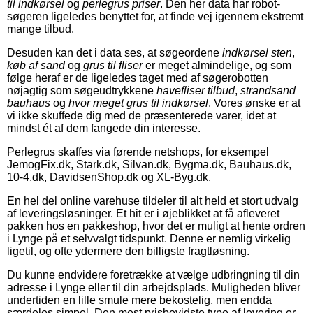
til indkørsel
og
perlegrus priser
. Den her data har robot-
søgeren ligeledes benyttet for, at finde vej igennem ekstremt
mange tilbud.
Desuden kan det i data ses, at søgeordene
indkørsel sten
,
køb af sand
og
grus til fliser
er meget almindelige, og som
følge heraf er de ligeledes taget med af søgerobotten
nøjagtig som søgeudtrykkene
havefliser tilbud
,
strandsand
bauhaus
og
hvor meget grus til indkørsel
. Vores ønske er at
vi ikke skuffede dig med de præsenterede varer, idet at
mindst ét af dem fangede din interesse.
Perlegrus skaffes via førende netshops, for eksempel
JemogFix.dk, Stark.dk, Silvan.dk, Bygma.dk, Bauhaus.dk,
10-4.dk, DavidsenShop.dk og XL-Byg.dk.
En hel del online varehuse tildeler til alt held et stort udvalg
af leveringsløsninger. Et hit er i øjeblikket at få afleveret
pakken hos en pakkeshop, hvor det er muligt at hente ordren
i Lynge på et selvvalgt tidspunkt. Denne er nemlig virkelig
ligetil, og ofte ydermere den billigste fragtløsning.
Du kunne endvidere foretrække at vælge udbringning til din
adresse i Lynge eller til din arbejdsplads. Muligheden bliver
undertiden en lille smule mere bekostelig, men endda
særdeles simpel. Den mest prisbevidste type af levering er