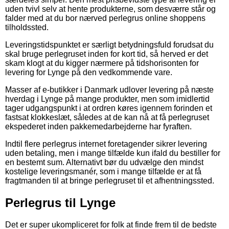
uden tvivl selv at hente produkterne, som desværre står og
falder med at du bor nærved perlegrus online shoppens
tilholdssted.
Leveringstidspunktet er særligt betydningsfuld forudsat du
skal bruge perlegruset inden for kort tid, så herved er det
skam klogt at du kigger nærmere på tidshorisonten for
levering for Lynge på den vedkommende vare.
Masser af e-butikker i Danmark udlover levering på næste
hverdag i Lynge på mange produkter, men som imidlertid
tager udgangspunkt i at ordren køres igennem forinden et
fastsat klokkeslæt, således at de kan nå at få perlegruset
ekspederet inden pakkemedarbejderne har fyraften.
Indtil flere perlegrus internet foretagender sikrer levering
uden betaling, men i mange tilfælde kun ifald du bestiller for
en bestemt sum. Alternativt bør du udvælge den mindst
kostelige leveringsmanér, som i mange tilfælde er at få
fragtmanden til at bringe perlegruset til et afhentningssted.
Perlegrus til Lynge
Det er super ukompliceret for folk at finde frem til de bedste