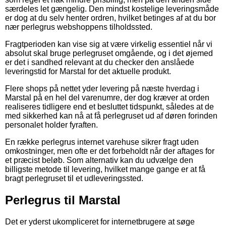
særdeles let gængelig. Den mindst kostelige leveringsmåde
er dog at du selv henter ordren, hvilket betinges af at du bor
nær perlegrus webshoppens tilholdssted.
Fragtperioden kan vise sig at være virkelig essentiel når vi
absolut skal bruge perlegruset omgående, og i det øjemed
er det i sandhed relevant at du checker den anslåede
leveringstid for Marstal for det aktuelle produkt.
Flere shops på nettet yder levering på næste hverdag i
Marstal på en hel del varenumre, der dog kræver at orden
realiseres tidligere end et besluttet tidspunkt, således at de
med sikkerhed kan nå at få perlegruset ud af døren forinden
personalet holder fyraften.
En række perlegrus internet varehuse sikrer fragt uden
omkostninger, men ofte er det forbeholdt når der aftages for
et præcist beløb. Som alternativ kan du udvælge den
billigste metode til levering, hvilket mange gange er at få
bragt perlegruset til et udleveringssted.
Perlegrus til Marstal
Det er yderst ukompliceret for internetbrugere at søge