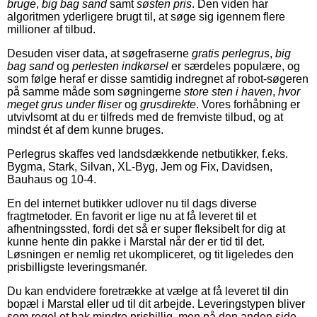
bruge
,
big bag sand
samt
søsten pris
. Den viden har
algoritmen yderligere brugt til, at søge sig igennem flere
millioner af tilbud.
Desuden viser data, at søgefraserne
gratis perlegrus
,
big
bag sand
og
perlesten indkørsel
er særdeles populære, og
som følge heraf er disse samtidig indregnet af robot-søgeren
på samme måde som søgningerne
store sten i haven
,
hvor
meget grus under fliser
og
grusdirekte
. Vores forhåbning er
utvivlsomt at du er tilfreds med de fremviste tilbud, og at
mindst ét af dem kunne bruges.
Perlegrus skaffes ved landsdækkende netbutikker, f.eks.
Bygma, Stark, Silvan, XL-Byg, Jem og Fix, Davidsen,
Bauhaus og 10-4.
En del internet butikker udlover nu til dags diverse
fragtmetoder. En favorit er lige nu at få leveret til et
afhentningssted, fordi det så er super fleksibelt for dig at
kunne hente din pakke i Marstal når der er tid til det.
Løsningen er nemlig ret ukompliceret, og tit ligeledes den
prisbilligste leveringsmanér.
Du kan endvidere foretrække at vælge at få leveret til din
bopæl i Marstal eller ud til dit arbejde. Leveringstypen bliver
som regel et hak mindre prisbillig, men på den anden side