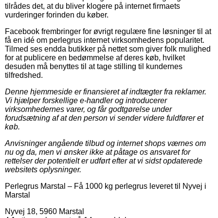
tilrådes det, at du bliver klogere på internet firmaets
vurderinger forinden du køber.
Facebook frembringer for øvrigt regulære fine løsninger til at
få en idé om perlegrus internet virksomhedens popularitet.
Tilmed ses endda butikker på nettet som giver folk mulighed
for at publicere en bedømmelse af deres køb, hvilket
desuden må benyttes til at tage stilling til kundernes
tilfredshed.
Denne hjemmeside er finansieret af indtægter fra reklamer.
Vi hjælper forskellige e-handler og introducerer
virksomhedernes varer, og får godtgørelse under
forudsætning af at den person vi sender videre fuldfører et
køb.
Anvisninger angående tilbud og internet shops værnes om
nu og da, men vi ønsker ikke at påtage os ansvaret for
rettelser der potentielt er udført efter at vi sidst opdaterede
websitets oplysninger.
Perlegrus Marstal
–
Få 1000 kg perlegrus leveret til Nyvej i
Marstal
Nyvej 18
,
5960
Marstal