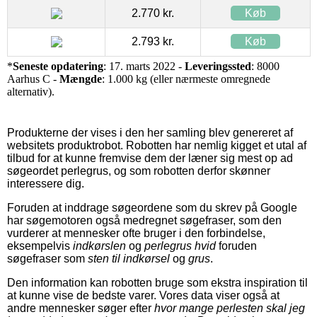
2.770 kr.
Køb
2.793 kr.
Køb
*
Seneste opdatering
: 17. marts 2022 -
Leveringssted
: 8000
Aarhus C -
Mængde
: 1.000 kg (eller nærmeste omregnede
alternativ).
Produkterne der vises i den her samling blev genereret af
websitets produktrobot. Robotten har nemlig kigget et utal af
tilbud for at kunne fremvise dem der læner sig mest op ad
søgeordet perlegrus, og som robotten derfor skønner
interessere dig.
Foruden at inddrage søgeordene som du skrev på Google
har søgemotoren også medregnet søgefraser, som den
vurderer at mennesker ofte bruger i den forbindelse,
eksempelvis
indkørslen
og
perlegrus hvid
foruden
søgefraser som
sten til indkørsel
og
grus
.
Den information kan robotten bruge som ekstra inspiration til
at kunne vise de bedste varer. Vores data viser også at
andre mennesker søger efter
hvor mange perlesten skal jeg