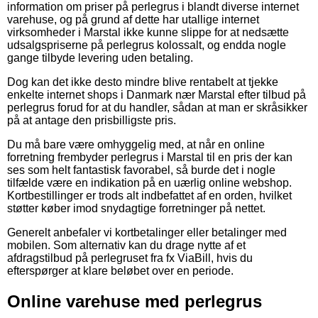
information om priser på perlegrus i blandt diverse internet
varehuse, og på grund af dette har utallige internet
virksomheder i Marstal ikke kunne slippe for at nedsætte
udsalgspriserne på perlegrus kolossalt, og endda nogle
gange tilbyde levering uden betaling.
Dog kan det ikke desto mindre blive rentabelt at tjekke
enkelte internet shops i Danmark nær Marstal efter tilbud på
perlegrus forud for at du handler, sådan at man er skråsikker
på at antage den prisbilligste pris.
Du må bare være omhyggelig med, at når en online
forretning frembyder perlegrus i Marstal til en pris der kan
ses som helt fantastisk favorabel, så burde det i nogle
tilfælde være en indikation på en uærlig online webshop.
Kortbestillinger er trods alt indbefattet af en orden, hvilket
støtter køber imod snydagtige forretninger på nettet.
Generelt anbefaler vi kortbetalinger eller betalinger med
mobilen. Som alternativ kan du drage nytte af et
afdragstilbud på perlegruset fra fx ViaBill, hvis du
efterspørger at klare beløbet over en periode.
Online varehuse med perlegrus