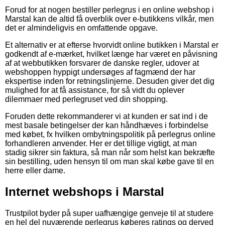
Forud for at nogen bestiller perlegrus i en online webshop i
Marstal kan de altid få overblik over e-butikkens vilkår, men
det er almindeligvis en omfattende opgave.
Et alternativ er at efterse hvorvidt online butikken i Marstal er
godkendt af e-mærket, hvilket længe har været en påvisning
af at webbutikken forsvarer de danske regler, udover at
webshoppen hyppigt undersøges af fagmænd der har
ekspertise inden for retningslinjerne. Desuden giver det dig
mulighed for at få assistance, for så vidt du oplever
dilemmaer med perlegruset ved din shopping.
Foruden dette rekommanderer vi at kunden er sat ind i de
mest basale betingelser der kan håndhæves i forbindelse
med købet, fx hvilken ombytningspolitik på perlegrus online
forhandleren anvender. Her er det tillige vigtigt, at man
stadig sikrer sin faktura, så man når som helst kan bekræfte
sin bestilling, uden hensyn til om man skal købe gave til en
herre eller dame.
Internet webshops i Marstal
Trustpilot byder på super uafhængige genveje til at studere
en hel del nuværende perlegrus køberes ratings og derved