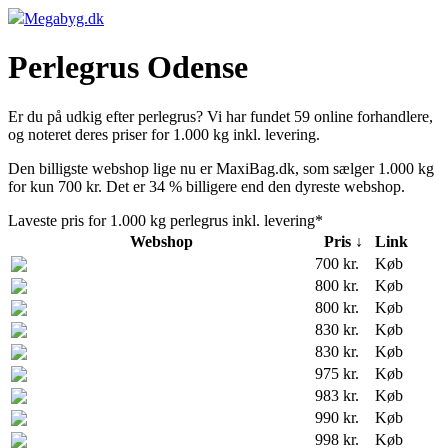
Megabyg.dk
Perlegrus Odense
Er du på udkig efter perlegrus? Vi har fundet 59 online forhandlere,
og noteret deres priser for 1.000 kg inkl. levering.
Den billigste webshop lige nu er MaxiBag.dk, som sælger 1.000 kg
for kun 700 kr. Det er 34 % billigere end den dyreste webshop.
Laveste pris for 1.000 kg perlegrus inkl. levering*
Webshop
Pris ↓
Link
700 kr.
Køb
800 kr.
Køb
800 kr.
Køb
830 kr.
Køb
830 kr.
Køb
975 kr.
Køb
983 kr.
Køb
990 kr.
Køb
998 kr.
Køb