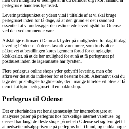
men den mulighed er betinget af at du befinder dig i kort afstand af
perlegrus e-handlens hjemsted.
Leveringstidspunktet er yderst vital i tilfælde af at vi skal bruge
perlegruset inden for få dage, så af den grund er det i sandhed
essentielt at vi undersøger den estimerede leveringstid for Odense
ved den vedkommende vare.
Adskillige e-firmaer i Danmark byder på muligheden for dag-til-dag
levering i Odense på deres favorit varenumre, som trods alt er
påkrævet at bestillingen køres igennem forud for et nøjagtigt
klokkeslæt, så at de har mulighed for at nå at få perlegruset på
posthuset inden de lageransatte har fyraften.
Flere perlegrus online shops yder gebyrfri levering, men ofte
afkræver det at du indkøber for et bestemt beløb. Alternativt skal du
tage den prisbilligste fragtmetode, der i mange tilfælde vil blive at få
dem til at køre perlegruset til en pakkeshop.
Perlegrus til Odense
Det er efterhånden ret hensigtsmæssigt for internetbrugere at
analysere priser på perlegrus hos forskellige internet varehuse, og
derved har langt de fleste shops på nettet i Odense set sig tvunget til
at nedsætte udsalgspriserne på perlegrus helt i bund, og endda nogle