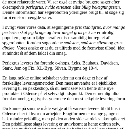
de mest relaterede varer. Vi ser også at øvrige brugere søger efter
eksempelvis
perlegrus
,
hvide ærtesten
eller
billig belægningssten
.
Denne information har søgerobotten yderligere brugt til, at søge sig
forbi en stor mængde varer.
I øvrigt viser vores data, at søgningerne
pris stabilgrus
,
hvor mange
perlesten skal jeg bruge
og
hvor meget grus pr kvm
er utrolig
populære, og som følge heraf er disse samtidig indregnet af
søgerobotten foruden søgeordene
småsten
,
småsten silvan
og
grus
direkte
. Vores ønske er at du er tilfreds med de fremviste tilbud, idet
at mindst ét af dem faldt i din smag.
Perlegrus leveres fra førende e-shops, f.eks. Bauhaus, Davidsen,
Stark, Jem og Fix, XL-Byg, Silvan, Bygma og 10-4.
En lang række online selskaber yder nu om dage et hav af
forskellige leveringsmetoder. Den mest anvendte er i øjeblikket
levering til en pakkeshop, så du nemt selv kan hente dine nye
produkter i Odense på et selvvalgt tidspunkt. Den er nemlig ultra
fremkommelig, og typisk ydermere den mest letkøbte leveringsform.
Du kunne på samme måde vælge at få varerne leveret til dit hus i
Odense eller til hvor du arbejder. Fragtformen er mange gange et
hak mindre prisbillig, men på den anden side særdeles ukompliceret.
Den prisbilligste slags levering er utvivlsomt at hente ordren selv,