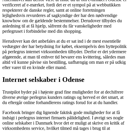
verificeret af e-mærket, fordi det er et sympol på at webbutikken
respekterer de danske regler, samt at online forretningen
lejlighedsvis revurderes af sagkyndige der har den nødvendige
knowhow om de gældende bestemmelser. Derudover tilbydes du
anledning til at få hjælp, såfremt du får vanskeligheder med
perlegruset i forbindelse med din shopping.
Herudover kan det anbefales at du er sat ind i de mest essentielle
vedtægter der har betydning for købet, eksempelvis den byttepolitik
på perlegrus internet virksomheden tilbyder. Derfor er det ydermere
afgørende, at man til enhver tid bevarer ens kvittering, således man
altid vil kunne påvise sin bestilling, uafhængig om man er på udkig
efter varer til en kvinde eller mand.
Internet selskaber i Odense
Trustpilot byder på i højeste grad fine muligheder for at dechifrere
diverse øvrige perlegrus kunders ratings og herved er det smart, at
du eftergår online forhandlerens ratings forud for at du handler.
Facebook bringer dig lignende faktisk gode muligheder for at få
indsigt i perlegrus internet firmaets pålidelighed. I øvrigt ses nogle
online selskaber i Danmark hvor det er muligt at skrive en kritik af
virksomhedens service, hvilket tilmed må tages i brug til at