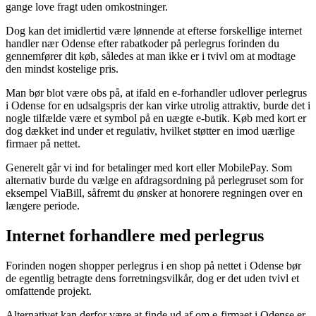
gange love fragt uden omkostninger.
Dog kan det imidlertid være lønnende at efterse forskellige internet
handler nær Odense efter rabatkoder på perlegrus forinden du
gennemfører dit køb, således at man ikke er i tvivl om at modtage
den mindst kostelige pris.
Man bør blot være obs på, at ifald en e-forhandler udlover perlegrus
i Odense for en udsalgspris der kan virke utrolig attraktiv, burde det i
nogle tilfælde være et symbol på en uægte e-butik. Køb med kort er
dog dækket ind under et regulativ, hvilket støtter en imod uærlige
firmaer på nettet.
Generelt går vi ind for betalinger med kort eller MobilePay. Som
alternativ burde du vælge en afdragsordning på perlegruset som for
eksempel ViaBill, såfremt du ønsker at honorere regningen over en
længere periode.
Internet forhandlere med perlegrus
Forinden nogen shopper perlegrus i en shop på nettet i Odense bør
de egentlig betragte dens forretningsvilkår, dog er det uden tvivl et
omfattende projekt.
Alternativet kan derfor være at finde ud af om e-firmaet i Odense er