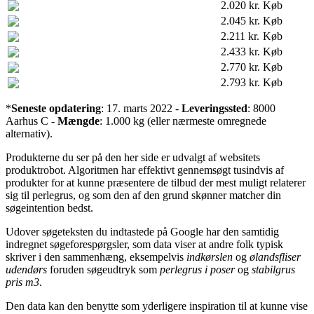
2.020 kr.
Køb
2.045 kr.
Køb
2.211 kr.
Køb
2.433 kr.
Køb
2.770 kr.
Køb
2.793 kr.
Køb
*
Seneste opdatering
: 17. marts 2022 -
Leveringssted
: 8000
Aarhus C -
Mængde
: 1.000 kg (eller nærmeste omregnede
alternativ).
Produkterne du ser på den her side er udvalgt af websitets
produktrobot. Algoritmen har effektivt gennemsøgt tusindvis af
produkter for at kunne præsentere de tilbud der mest muligt relaterer
sig til perlegrus, og som den af den grund skønner matcher din
søgeintention bedst.
Udover søgeteksten du indtastede på Google har den samtidig
indregnet søgeforespørgsler, som data viser at andre folk typisk
skriver i den sammenhæng, eksempelvis
indkørslen
og
ølandsfliser
udendørs
foruden søgeudtryk som
perlegrus i poser
og
stabilgrus
pris m3
.
Den data kan den benytte som yderligere inspiration til at kunne vise