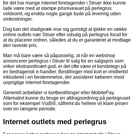
for det har mange internet foretagender i Struer ikke kunne
lade være med at stampe prisniveauet på perlegrus
voldsomt, og endda nogle gange byde på levering uden
omkostninger.
Dog kan det stadigvæk vise sig gunstigt at tjekke en række
online outlets nær Struer efter udsalg på perlegrus forud for
at du placerer ordren, således at du er garanteret at modtage
den laveste pris.
Man må bare være så påpasselig, at når en webshop
annoncerer perlegrus i Struer til salg for en salgspris som
virker ekstraordinært god, er det ofte være et kendetegn på
en bedragerisk e-handler. Bestillinger med kort er imidlertid
inkluderet i en bestemmelse, der assisterer køberen imod
uoprigtige internet foretagender.
Generelt anbefaler vi kortbestillinger eller MobilePay.
Alternativt kunne du bruge en afdragsordning på perlegruset
som for eksempel ViaBill, såfremt du hellere vil klare prisen
over en længere periode.
Internet outlets med perlegrus