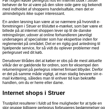
Før nogen køber perlegrus hos en internet butik i Struer
behøver de for at være på den sikre side gøre sig bekendt
med indholdet af shoppens handelsaftale, men det er
almindeligvis ikke super interessant.
En anden løsning kan være at se nærmere på hvorvidt e-
forretningen i Struer er tilsluttet e-mærket, som bør være et
billede på at internet shoppen lever op til de danske
retningslinjer, udover at online forhandleren jævnligt
undersøges af specialister som har ekspertise inden for
reglementet på området. Det er en rigtig god anledning til
hjælpende service, for så vidt du oplever problemer med
perlegruset ved dit køb.
Derudover tilrådes det at køber er obs på de mest aktuelle
vilkår der er gældende for ordren, som for eksempel den
returneringsret på perlegrus internet firmaet tilbyder. Derfor
er det på samme måde vigtigt, at man stadig bevarer sin e-
mail kvittering, således man til enhver tid kan bekræfte
handlen, om du er herre eller dame.
Internet shops i Struer
Trustpilot resulterer i fuldt ud fine muligheder for at tyde en
stor gruppe tidligere perlegrus forbrugeres bedømmelser og