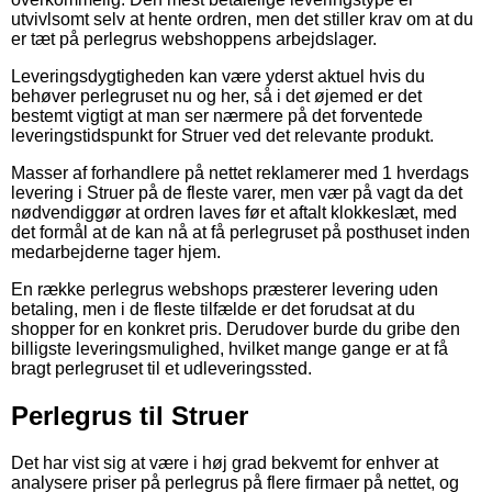
utvivlsomt selv at hente ordren, men det stiller krav om at du
er tæt på perlegrus webshoppens arbejdslager.
Leveringsdygtigheden kan være yderst aktuel hvis du
behøver perlegruset nu og her, så i det øjemed er det
bestemt vigtigt at man ser nærmere på det forventede
leveringstidspunkt for Struer ved det relevante produkt.
Masser af forhandlere på nettet reklamerer med 1 hverdags
levering i Struer på de fleste varer, men vær på vagt da det
nødvendiggør at ordren laves før et aftalt klokkeslæt, med
det formål at de kan nå at få perlegruset på posthuset inden
medarbejderne tager hjem.
En række perlegrus webshops præsterer levering uden
betaling, men i de fleste tilfælde er det forudsat at du
shopper for en konkret pris. Derudover burde du gribe den
billigste leveringsmulighed, hvilket mange gange er at få
bragt perlegruset til et udleveringssted.
Perlegrus til Struer
Det har vist sig at være i høj grad bekvemt for enhver at
analysere priser på perlegrus på flere firmaer på nettet, og