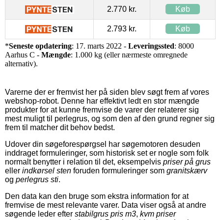
2.770 kr.
Køb
2.793 kr.
Køb
*
Seneste opdatering
: 17. marts 2022 -
Leveringssted
: 8000
Aarhus C -
Mængde
: 1.000 kg (eller nærmeste omregnede
alternativ).
Varerne der er fremvist her på siden blev søgt frem af vores
webshop-robot. Denne har effektivt ledt en stor mængde
produkter for at kunne fremvise de varer der relaterer sig
mest muligt til perlegrus, og som den af den grund regner sig
frem til matcher dit behov bedst.
Udover din søgeforespørgsel har søgemotoren desuden
inddraget formuleringer, som historisk set er nogle som folk
normalt benytter i relation til det, eksempelvis
priser på grus
eller
indkørsel sten
foruden formuleringer som
granitskærv
og
perlegrus sti
.
Den data kan den bruge som ekstra information for at
fremvise de mest relevante varer. Data viser også at andre
søgende leder efter
stabilgrus pris m3
,
kvm priser