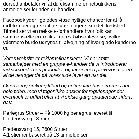
derved anbefaler vi, at du eksaminerer netbutikkens
anmeldelser forinden du handler.
Facebook yder ligeledes visse nyttige chancer for at få
indblik i perlegrus online forretningens kundetilfredshed.
Tilmed ser vi en række e-forhandlere hvor folk kan
sammensætte en kritik af deres købsoplevelse, hvilket
ydermere burde udnyttes til afvejning af hvor glade kunderne
er.
Vores website er reklamefinansieret. Vi har tætte
samarbejder med en gruppe e-handler da vi introducerer
virksomhedernes produkter, og tager imod provision når en
af de besøgende på vores side laver en handel.
Orientering omkring tilbud og online varehuse værnes om
hele tiden, men vi tager ikke ansvar for reguleringer der
eventuelt er udført efter at vi sidste gang opdaterede sidens
data.
Perlegrus Struer
–
Få 1000 kg perlegrus leveret til
Fredensvang i Struer
Fredensvang 15
,
7600
Struer
4.1
stjerner baseret på
13
anmeldelser