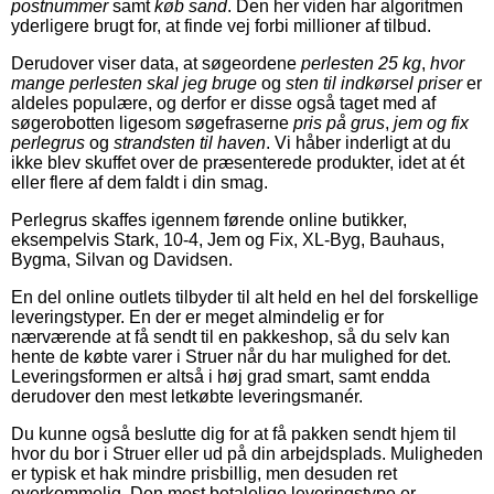
postnummer
samt
køb sand
. Den her viden har algoritmen
yderligere brugt for, at finde vej forbi millioner af tilbud.
Derudover viser data, at søgeordene
perlesten 25 kg
,
hvor
mange perlesten skal jeg bruge
og
sten til indkørsel priser
er
aldeles populære, og derfor er disse også taget med af
søgerobotten ligesom søgefraserne
pris på grus
,
jem og fix
perlegrus
og
strandsten til haven
. Vi håber inderligt at du
ikke blev skuffet over de præsenterede produkter, idet at ét
eller flere af dem faldt i din smag.
Perlegrus skaffes igennem førende online butikker,
eksempelvis Stark, 10-4, Jem og Fix, XL-Byg, Bauhaus,
Bygma, Silvan og Davidsen.
En del online outlets tilbyder til alt held en hel del forskellige
leveringstyper. En der er meget almindelig er for
nærværende at få sendt til en pakkeshop, så du selv kan
hente de købte varer i Struer når du har mulighed for det.
Leveringsformen er altså i høj grad smart, samt endda
derudover den mest letkøbte leveringsmanér.
Du kunne også beslutte dig for at få pakken sendt hjem til
hvor du bor i Struer eller ud på din arbejdsplads. Muligheden
er typisk et hak mindre prisbillig, men desuden ret
overkommelig. Den mest betalelige leveringstype er