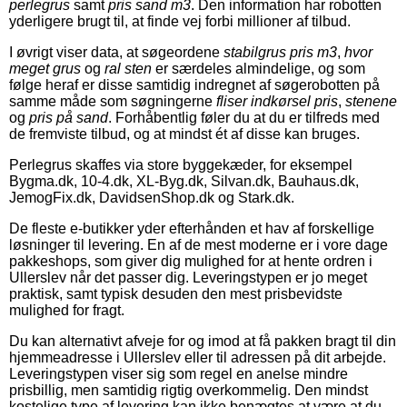
perlegrus
samt
pris sand m3
. Den information har robotten
yderligere brugt til, at finde vej forbi millioner af tilbud.
I øvrigt viser data, at søgeordene
stabilgrus pris m3
,
hvor
meget grus
og
ral sten
er særdeles almindelige, og som
følge heraf er disse samtidig indregnet af søgerobotten på
samme måde som søgningerne
fliser indkørsel pris
,
stenene
og
pris på sand
. Forhåbentlig føler du at du er tilfreds med
de fremviste tilbud, og at mindst ét af disse kan bruges.
Perlegrus skaffes via store byggekæder, for eksempel
Bygma.dk, 10-4.dk, XL-Byg.dk, Silvan.dk, Bauhaus.dk,
JemogFix.dk, DavidsenShop.dk og Stark.dk.
De fleste e-butikker yder efterhånden et hav af forskellige
løsninger til levering. En af de mest moderne er i vore dage
pakkeshops, som giver dig mulighed for at hente ordren i
Ullerslev når det passer dig. Leveringstypen er jo meget
praktisk, samt typisk desuden den mest prisbevidste
mulighed for fragt.
Du kan alternativt afveje for og imod at få pakken bragt til din
hjemmeadresse i Ullerslev eller til adressen på dit arbejde.
Leveringstypen viser sig som regel en anelse mindre
prisbillig, men samtidig rigtig overkommelig. Den mindst
kostelige type af levering kan ikke benægtes at være at du