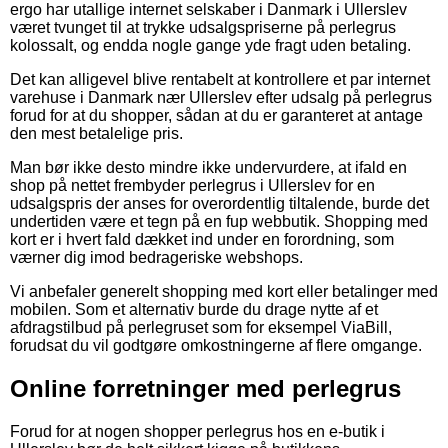
ergo har utallige internet selskaber i Danmark i Ullerslev
været tvunget til at trykke udsalgspriserne på perlegrus
kolossalt, og endda nogle gange yde fragt uden betaling.
Det kan alligevel blive rentabelt at kontrollere et par internet
varehuse i Danmark nær Ullerslev efter udsalg på perlegrus
forud for at du shopper, sådan at du er garanteret at antage
den mest betalelige pris.
Man bør ikke desto mindre ikke undervurdere, at ifald en
shop på nettet frembyder perlegrus i Ullerslev for en
udsalgspris der anses for overordentlig tiltalende, burde det
undertiden være et tegn på en fup webbutik. Shopping med
kort er i hvert fald dækket ind under en forordning, som
værner dig imod bedrageriske webshops.
Vi anbefaler generelt shopping med kort eller betalinger med
mobilen. Som et alternativ burde du drage nytte af et
afdragstilbud på perlegruset som for eksempel ViaBill,
forudsat du vil godtgøre omkostningerne af flere omgange.
Online forretninger med perlegrus
Forud for at nogen shopper perlegrus hos en e-butik i