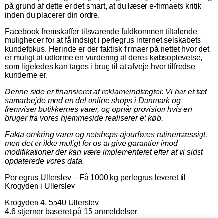
på grund af dette er det smart, at du læser e-firmaets kritik
inden du placerer din ordre.
Facebook fremskaffer tilsvarende fuldkommen tiltalende
muligheder for at få indsigt i perlegrus internet selskabets
kundefokus. Herinde er der faktisk firmaer på nettet hvor det
er muligt at udforme en vurdering af deres købsoplevelse,
som ligeledes kan tages i brug til at afveje hvor tilfredse
kunderne er.
Denne side er finansieret af reklameindtægter. Vi har et tæt
samarbejde med en del online shops i Danmark og
fremviser butikkernes varer, og opnår provision hvis en
bruger fra vores hjemmeside realiserer et køb.
Fakta omkring varer og netshops ajourføres rutinemæssigt,
men det er ikke muligt for os at give garantier imod
modifikationer der kan være implementeret efter at vi sidst
opdaterede vores data.
Perlegrus Ullerslev
–
Få 1000 kg perlegrus leveret til
Krogyden i Ullerslev
Krogyden 4
,
5540
Ullerslev
4.6
stjerner baseret på
15
anmeldelser