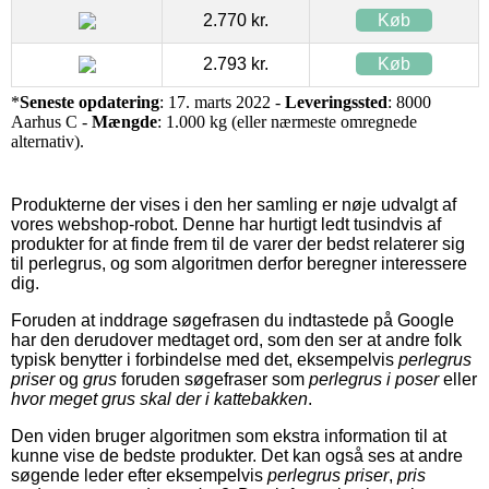
2.770 kr.
Køb
2.793 kr.
Køb
*
Seneste opdatering
: 17. marts 2022 -
Leveringssted
: 8000
Aarhus C -
Mængde
: 1.000 kg (eller nærmeste omregnede
alternativ).
Produkterne der vises i den her samling er nøje udvalgt af
vores webshop-robot. Denne har hurtigt ledt tusindvis af
produkter for at finde frem til de varer der bedst relaterer sig
til perlegrus, og som algoritmen derfor beregner interessere
dig.
Foruden at inddrage søgefrasen du indtastede på Google
har den derudover medtaget ord, som den ser at andre folk
typisk benytter i forbindelse med det, eksempelvis
perlegrus
priser
og
grus
foruden søgefraser som
perlegrus i poser
eller
hvor meget grus skal der i kattebakken
.
Den viden bruger algoritmen som ekstra information til at
kunne vise de bedste produkter. Det kan også ses at andre
søgende leder efter eksempelvis
perlegrus priser
,
pris