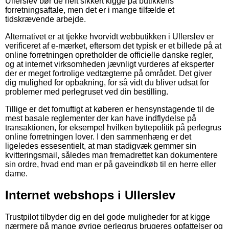
Ullerslev bør de helt sikkert kigge på butikkens
forretningsaftale, men det er i mange tilfælde et
tidskrævende arbejde.
Alternativet er at tjekke hvorvidt webbutikken i Ullerslev er
verificeret af e-mærket, eftersom det typisk er et billede på at
online forretningen opretholder de officielle danske regler,
og at internet virksomheden jævnligt vurderes af eksperter
der er meget fortrolige vedtægterne på området. Det giver
dig mulighed for opbakning, for så vidt du bliver udsat for
problemer med perlegruset ved din bestilling.
Tillige er det fornuftigt at køberen er hensynstagende til de
mest basale reglementer der kan have indflydelse på
transaktionen, for eksempel hvilken byttepolitik på perlegrus
online forretningen lover. I den sammenhæng er det
ligeledes essesentielt, at man stadigvæk gemmer sin
kvitteringsmail, således man fremadrettet kan dokumentere
sin ordre, hvad end man er på gaveindkøb til en herre eller
dame.
Internet webshops i Ullerslev
Trustpilot tilbyder dig en del gode muligheder for at kigge
nærmere på mange øvrige perlegrus brugeres opfattelser og