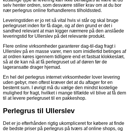
selv henter ordren, som desværre stiller krav om at du bor
nær perlegrus online forhandlerens tilholdssted.
Leveringstiden er jo ret så vital hvis vi står og skal bruge
perlegruset inden for få dage, og af den grund er det i
sandhed relevant at man kigger nærmere på den anslåede
leveringstid for Ullerslev på det relevante produkt.
Flere online virksomheder garanterer dag-til-dag fragt i
Ullerslev på en masse varer, men som imidlertid betinges af
at ordren køres igennem tidligere end et fastsat klokkeslæt,
så at de kan nå at få perlegruset ud af døren før de
lageransatte drager hjemad.
En hel del perlegrus internet virksomheder lover levering
uden gebyr, men oftest kræver det at du aftager for en
bestemt sum. I øvrigt må du vælge den mindst kostelige
mulighed for fragt, hvilket i mange tilfælde vil blive at få dem
til at levere perlegruset til en pakkeshop.
Perlegrus til Ullerslev
Det er jo efterhånden rigtig ukompliceret for købere at finde
de bedste priser på perlegrus på tværs af online shops, og