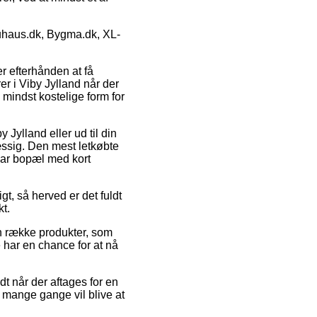
uhaus.dk, Bygma.dk, XL-
r efterhånden at få
r i Viby Jylland når der
mindst kostelige form for
Jylland eller ud til din
æssig. Den mest letkøbte
 har bopæl med kort
t, så herved er det fuldt
kt.
n række produkter, som
 har en chance for at nå
dt når der aftages for en
t mange gange vil blive at