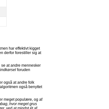
men har effektivt kigget
 derfor forestiller sig at
n se at andre mennesker
il indkørsel
foruden
er også at andre folk
 algoritmen også benyttet
er meget populære, og af
igbag
,
hvor meget grus
rer, ved at mindst ét af