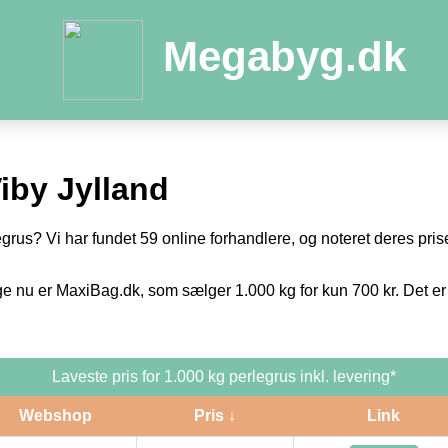
Megabyg.dk
iby Jylland
egrus? Vi har fundet 59 online forhandlere, og noteret deres prise
ge nu er MaxiBag.dk, som sælger 1.000 kg for kun 700 kr. Det er
Laveste pris for 1.000 kg perlegrus inkl. levering*
Webshop
Pris ↓
Link