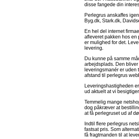
disse fangede din intere
Perlegrus anskaffes ige
Byg.dk, Stark.dk, Davids
En hel del internet firm
afleveret pakken hos en 
er mulighed for det. Lev
levering.
Du kunne på samme måde o
arbejdsplads. Den bliver
leveringsmanér er uden tv
afstand til perlegrus web
Leveringshastigheden er u
ud aktuelt at vi besigtig
Temmelig mange netshops
dog påkræver at bestillin
at få perlegruset ud af dø
Indtil flere perlegrus ne
fastsat pris. Som alterna
få fragtmanden til at leve