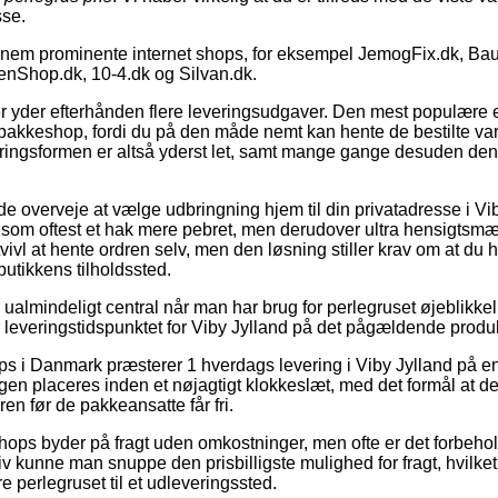
sse.
nnem prominente internet shops, for eksempel JemogFix.dk, Ba
enShop.dk, 10-4.dk og Silvan.dk.
aer yder efterhånden flere leveringsudgaver. Den mest populære e
pakkeshop, fordi du på den måde nemt kan hente de bestilte vare
eringsformen er altså yderst let, samt mange gange desuden den 
verveje at vælge udbringning hjem til din privatadresse i Viby 
 som oftest et hak mere pebret, men derudover ultra hensigtsm
ivl at hente ordren selv, men den løsning stiller krav om at du
butikkens tilholdssted.
almindeligt central når man har brug for perlegruset øjeblikkelig
er leveringstidspunktet for Viby Jylland på det pågældende produ
 i Danmark præsterer 1 hverdags levering i Viby Jylland på e
gen placeres inden et nøjagtigt klokkeslæt, med det formål at de
ren før de pakkeansatte får fri.
tshops byder på fragt uden omkostninger, men ofte er det forbehol
tiv kunne man snuppe den prisbilligste mulighed for fragt, hvilke
re perlegruset til et udleveringssted.