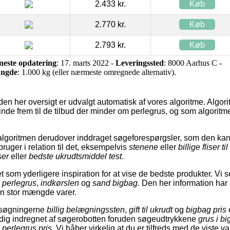
2.433 kr.
Køb
2.770 kr.
Køb
2.793 kr.
Køb
neste opdatering
: 17. marts 2022 -
Leveringssted
: 8000 Aarhus C -
ngde
: 1.000 kg (eller nærmeste omregnede alternativ).
den her oversigt er udvalgt automatisk af vores algoritme. Algorit
finde frem til de tilbud der minder om perlegrus, og som algoritmen
algoritmen derudover inddraget søgeforespørgsler, som den ka
uger i relation til det, eksempelvis
stenene
eller
billige fliser t
ser
eller
bedste ukrudtsmiddel test
.
 som yderligere inspiration for at vise de bedste produkter. Vi s
 perlegrus
,
indkørslen
og
sand bigbag
. Den her information har
 en stor mængde varer.
t søgningerne
billig belægningssten
,
gift til ukrudt
og
bigbag pris
idig indregnet af søgerobotten foruden søgeudtrykkene
grus i b
g
perlegrus pris
. Vi håber virkelig at du er tilfreds med de viste va