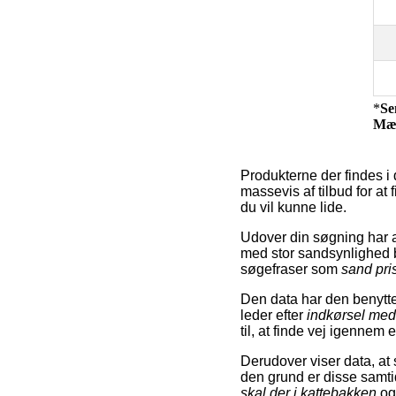
*
Se
Mæ
Produkterne der findes i 
massevis af tilbud for at 
du vil kunne lide.
Udover din søgning har 
med stor sandsynlighed br
søgefraser som
sand pri
Den data har den benyttet
leder efter
indkørsel med
til, at finde vej igennem
Derudover viser data, a
den grund er disse samt
skal der i kattebakken
o