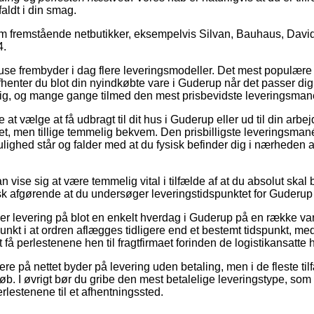
faldt i din smag.
m fremstående netbutikker, eksempelvis Silvan, Bauhaus, Dav
4.
use frembyder i dag flere leveringsmodeller. Det mest populære er
fhenter du blot din nyindkøbte vare i Guderup når det passer di
ig, og mange gange tilmed den mest prisbevidste leveringsman
at vælge at få udbragt til dit hus i Guderup eller ud til din arb
t, men tillige temmelig bekvem. Den prisbilligste leveringsmané
ighed står og falder med at du fysisk befinder dig i nærheden a
vise sig at være temmelig vital i tilfælde af at du absolut ska
tisk afgørende at du undersøger leveringstidspunktet for Guderup
yder levering på blot en enkelt hverdag i Guderup på en række 
nkt i at ordren aflægges tidligere end et bestemt tidspunkt, me
 få perlestenene hen til fragtfirmaet forinden de logistikansatte ha
re på nettet byder på levering uden betaling, men i de fleste ti
øb. I øvrigt bør du gribe den mest betalelige leveringstype, som ty
erlestenene til et afhentningssted.