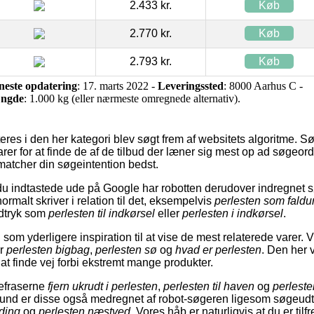
2.433 kr.
Køb
2.770 kr.
Køb
2.793 kr.
Køb
neste opdatering
: 17. marts 2022 -
Leveringssted
: 8000 Aarhus C -
ngde
: 1.000 kg (eller nærmeste omregnede alternativ).
res i den her kategori blev søgt frem af websitets algoritme. 
 varer for at finde de af de tilbud der læner sig mest op ad søgeo
l matcher din søgeintention bedst.
u indtastede ude på Google har robotten derudover indregnet 
rmalt skriver i relation til det, eksempelvis
perlesten som faldu
dtryk som
perlesten til indkørsel
eller
perlesten i indkørsel
.
som yderligere inspiration til at vise de mest relaterede varer. 
er
perlesten bigbag
,
perlesten sø
og
hvad er perlesten
. Den her 
, at finde vej forbi ekstremt mange produkter.
øgefraserne
fjern ukrudt i perlesten
,
perlesten til haven
og
perleste
grund er disse også medregnet af robot-søgeren ligesom søgeu
lding
og
perlesten næstved
. Vores håb er naturligvis at du er tilf