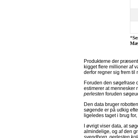
*
Se
Mæ
Produkterne der præsente
kigget flere millioner af
derfor regner sig frem ti
Foruden den søgefrase d
estimerer at mennesker no
perlesten
foruden søgeu
Den data bruger robotten 
søgende er på udkig eft
ligeledes taget i brug for
I øvrigt viser data, at s
almindelige, og af den 
svendborg
,
perlesten ko