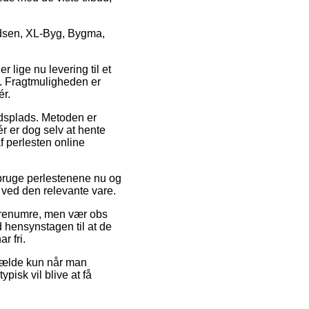
idsen, XL-Byg, Bygma,
 lige nu levering til et
g. Fragtmuligheden er
ér.
ejdsplads. Metoden er
r er dog selv at hente
f perlesten online
l bruge perlestenene nu og
 ved den relevante vare.
varenumre, men vær obs
d hensynstagen til at de
r fri.
lfælde kun når man
pisk vil blive at få