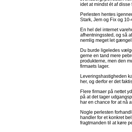
idet at mindst ét af disse 
Perlesten hentes igenne
Stark, Jem og Fix og 10-
En hel del internet vareh
afhentningssted, og så a
nemlig meget let gængel
Du burde ligeledes vælge 
gerne en tand mere pebre
produkterne, men den mul
firmaets lager.
Leveringshastigheden kan 
her, og derfor er det fak
Flere firmaer på nettet 
på at det tager udgangspu
har en chance for at nå at
Nogle perlesten forhandle
handler for et konkret bel
fragtmanden til at køre p