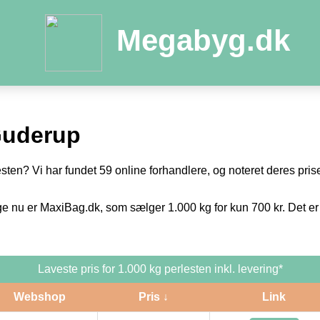
Megabyg.dk
Guderup
esten? Vi har fundet 59 online forhandlere, og noteret deres prise
ge nu er MaxiBag.dk, som sælger 1.000 kg for kun 700 kr. Det er
Laveste pris for 1.000 kg perlesten inkl. levering*
Webshop
Pris ↓
Link