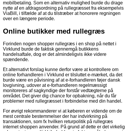
mobilbetaling. Som en alternativ mulighed burde du drage
nytte af en afdragsordning på rullegræsset fra eksempelvis
ViaBill, i tilfælde af at du tilstræber at honorere regningen
over en længere periode.
Online butikker med rullegræs
Forinden nogen shopper rullegræs i en shop på nettet i
Virklund burde de faktisk gennemgå butikkens
handelsaftale, dog er det almindeligvis ikke videre
spændende.
Et alternativt forslag kunne derfor være at kontrollere om
online forhandleren i Virklund er tilsluttet e-mærket, da det
burde være en påvisning af at e-forhandleren føjer dansk
lovgivning, udover at e-forhandleren regelmæssigt
monitoreres af sagkyndige der forstår vedtægterne på
området. Det giver dig chance for opbakning, når du får
problemer med rullegræsset i forbindelse med din handel.
For øvrigt rekommanderer vi at køberen er vidende om de
mest centrale bestemmelser der har indvirkning på
transaktionen, som fx hvilken returpolitik på rullegræs
internet shoppen anvender. På grund af dette er det virkelig