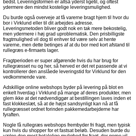
bedst. Leveringsformen er altså yderst ligetil, og oftest
ydermere den mindst kostelige leveringsmulighed.
Du burde også overveje at få varerne bragt hjem til hvor du
bor i Virklund eller til dit arbejdes adresse.
Leveringsmetoden bliver godt nok en tak mere bekostelig,
men ydermere i høj grad uproblematisk. Den prisbilligste
fragtmulighed vil dog til enhver tid være selv at hente
varerne, men dette betinges af at du bor med kort afstand til
rullegræs e-firmaets lager.
Fragtperioden er super afgørende hvis du har brug for
rullegræsset nu og her, så herved er det ret passende at vi
kontrollerer den anslåede leveringstid for Virklund for den
vedkommende vare.
Adskillige online webshops byder på levering på blot en
enkelt hverdag i Virklund på mange af deres produkter, men
glem ikke at det nødvendiggør at bestillingen laves inden et
fast klokkeslæt, så at de højst sandsynligt kan nå at få
rullegræsset ordnet forinden pakkemedarbejderne har
fyraften.
Nogle få rullegræs webshops frembyder fri fragt, men typisk
kun hvis du shopper for et fastsat beløb. Desuden burde du
vælge den mest betalelige mulighed for fragt, der gerne vil