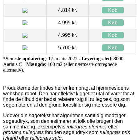
4.814 kr.
Køb
4.995 kr.
Køb
4.995 kr.
Køb
5.700 kr.
Køb
*
Seneste opdatering
: 17. marts 2022 -
Leveringssted
: 8000
Aarhus C -
Mængde
: 100 m2 (eller nærmeste omregnede
alternativ).
Produkterne der findes her er frembragt af hjemmesidens
webshop-robot. Den har effektivt kigget et utal af varer for at
finde de tilbud der bedst relaterer sig til rullegræs, og som
søgemotoren af den grund forestiller sig interessere dig.
Udover din søgetekst har algoritmen samtidig medtaget
søgeudtryk, som den estimerer at folk ofte bruger i den
sammenhæng, eksempelvis
rullegræs ulemper
eller
prodana rullegræs
foruden søgeudtryk som
rullegræs pris
jylland
eller
rullegræs salg
.