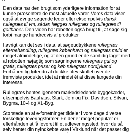
Den data har den brugt som yderligere information for at
kunne præsentere de mest aktuelle varer. Vores data viser
også at øvrige søgende leder efter eksempelvis
dansk
rullegræs til vm
,
sådan lægges rullegræs
og
rullegræs til
golfbaner
. Den viden har robotten også brugt til, at søge sig
forbi mange hundredvis af produkter.
I øvrigt kan det ses i data, at søgeudtrykkene
rullegræs
efterbehandling
,
rullegræs københavn
og
rullegræs muld
er
meget almindelige, og af den grund er de samtidig taget med
af robotten nøjagtig som søgningerne
rullegræs gul og
gratis
,
rullegræs priser
og
køb rullegræs nordjylland
.
Forhåbentlig føler du at du ikke blev skuffet over de
fremviste produkter, idet at mindst ét af disse fangede din
interesse.
Rullegræs hentes igennem markedsledende byggekæder,
eksempelvis Bauhaus, Stark, Jem og Fix, Davidsen, Silvan,
Bygma, 10-4 og XL-Byg.
Størstedelen af e-forretninger tildeler i vore dage diverse
forskellige leveringsformer. En der er meget populær er
efterhånden at få leveret til et udleveringssted, hvor du så
selv henter din nyindkøbte vare i Virklund når det passer dig