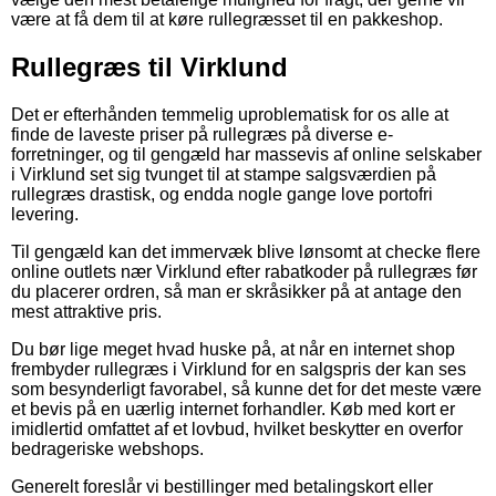
være at få dem til at køre rullegræsset til en pakkeshop.
Rullegræs til Virklund
Det er efterhånden temmelig uproblematisk for os alle at
finde de laveste priser på rullegræs på diverse e-
forretninger, og til gengæld har massevis af online selskaber
i Virklund set sig tvunget til at stampe salgsværdien på
rullegræs drastisk, og endda nogle gange love portofri
levering.
Til gengæld kan det immervæk blive lønsomt at checke flere
online outlets nær Virklund efter rabatkoder på rullegræs før
du placerer ordren, så man er skråsikker på at antage den
mest attraktive pris.
Du bør lige meget hvad huske på, at når en internet shop
frembyder rullegræs i Virklund for en salgspris der kan ses
som besynderligt favorabel, så kunne det for det meste være
et bevis på en uærlig internet forhandler. Køb med kort er
imidlertid omfattet af et lovbud, hvilket beskytter en overfor
bedrageriske webshops.
Generelt foreslår vi bestillinger med betalingskort eller