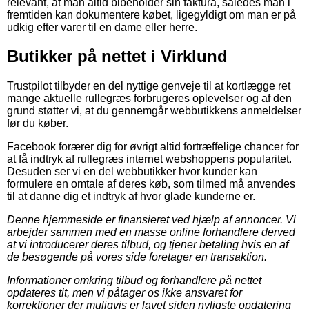
relevant, at man altid bibeholder sin faktura, således man i
fremtiden kan dokumentere købet, ligegyldigt om man er på
udkig efter varer til en dame eller herre.
Butikker på nettet i Virklund
Trustpilot tilbyder en del nyttige genveje til at kortlægge ret
mange aktuelle rullegræs forbrugeres oplevelser og af den
grund støtter vi, at du gennemgår webbutikkens anmeldelser
før du køber.
Facebook forærer dig for øvrigt altid fortræffelige chancer for
at få indtryk af rullegræs internet webshoppens popularitet.
Desuden ser vi en del webbutikker hvor kunder kan
formulere en omtale af deres køb, som tilmed må anvendes
til at danne dig et indtryk af hvor glade kunderne er.
Denne hjemmeside er finansieret ved hjælp af annoncer. Vi
arbejder sammen med en masse online forhandlere derved
at vi introducerer deres tilbud, og tjener betaling hvis en af
de besøgende på vores side foretager en transaktion.
Informationer omkring tilbud og forhandlere på nettet
opdateres tit, men vi påtager os ikke ansvaret for
korrektioner der muligvis er lavet siden nyligste opdatering