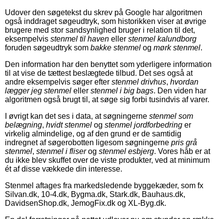
Udover den søgetekst du skrev på Google har algoritmen
også inddraget søgeudtryk, som historikken viser at øvrige
brugere med stor sandsynlighed bruger i relation til det,
eksempelvis
stenmel til haven
eller
stenmel kalundborg
foruden søgeudtryk som
bakke stenmel
og
mørk stenmel
.
Den information har den benyttet som yderligere information
til at vise de tættest beslægtede tilbud. Det ses også at
andre eksempelvis søger efter
stenmel drivhus
,
hvordan
lægger jeg stenmel
eller
stenmel i big bags
. Den viden har
algoritmen også brugt til, at søge sig forbi tusindvis af varer.
I øvrigt kan det ses i data, at søgningerne
stenmel som
belægning
,
hvidt stenmel
og
stenmel jordforbedring
er
virkelig almindelige, og af den grund er de samtidig
indregnet af søgerobotten ligesom søgningerne
pris grå
stenmel
,
stenmel i fliser
og
stenmel esbjerg
. Vores håb er at
du ikke blev skuffet over de viste produkter, ved at minimum
ét af disse vækkede din interesse.
Stenmel aftages fra markedsledende byggekæder, som fx
Silvan.dk, 10-4.dk, Bygma.dk, Stark.dk, Bauhaus.dk,
DavidsenShop.dk, JemogFix.dk og XL-Byg.dk.