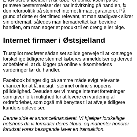
primære bestemmelser der har indvirkning på handlen, fx
den returpolitik på stenmel internet firmaet garanterer. På
grund af dette er det tilmed relevant, at man stadigvæk sikrer
sin ordremail, således man fremadrettet kan bevidne
handlen, om man søger et produkt til en dreng eller pige.
Internet firmaer i Østsjælland
Trustpilot medfører sådan set solide genveje til at kortlægge
forskellige tidligere stenmel køberes anmeldelser og derved
anbefaler vi, at du kigger på online virksomhedens
vurderinger før du handler.
Facebook bringer dig på samme måde evigt relevante
chancer for at få indsigt i stenmel online shoppens
pålidelighed. Desuden ser vi mange internet forretninger
som giver folk mulighed for at levere en vurdering af
ordreforløbet, som også må benyttes til at afveje tidligere
kunders oplevelser.
Denne side er annoncefinansieret. Vi hjælper forskellige
netshops da vi formidler deres tilbud, og indhenter honorar
forudsat vores besøgende laver en transaktion.