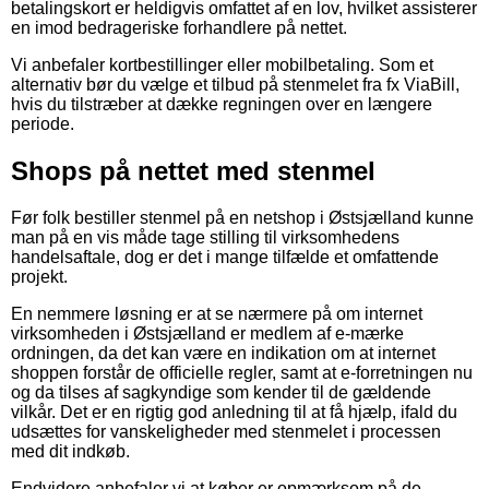
betalingskort er heldigvis omfattet af en lov, hvilket assisterer
en imod bedrageriske forhandlere på nettet.
Vi anbefaler kortbestillinger eller mobilbetaling. Som et
alternativ bør du vælge et tilbud på stenmelet fra fx ViaBill,
hvis du tilstræber at dække regningen over en længere
periode.
Shops på nettet med stenmel
Før folk bestiller stenmel på en netshop i Østsjælland kunne
man på en vis måde tage stilling til virksomhedens
handelsaftale, dog er det i mange tilfælde et omfattende
projekt.
En nemmere løsning er at se nærmere på om internet
virksomheden i Østsjælland er medlem af e-mærke
ordningen, da det kan være en indikation om at internet
shoppen forstår de officielle regler, samt at e-forretningen nu
og da tilses af sagkyndige som kender til de gældende
vilkår. Det er en rigtig god anledning til at få hjælp, ifald du
udsættes for vanskeligheder med stenmelet i processen
med dit indkøb.
Endvidere anbefaler vi at køber er opmærksom på de