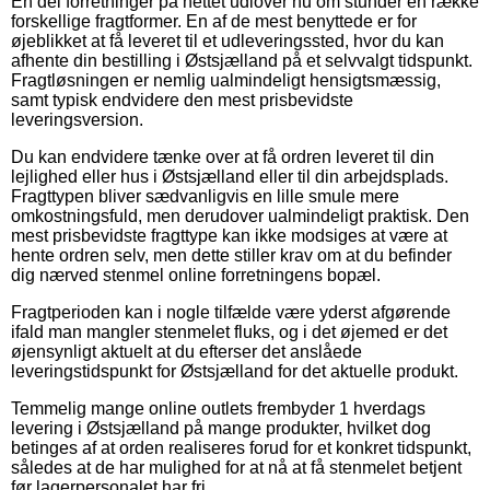
En del forretninger på nettet udlover nu om stunder en række
forskellige fragtformer. En af de mest benyttede er for
øjeblikket at få leveret til et udleveringssted, hvor du kan
afhente din bestilling i Østsjælland på et selvvalgt tidspunkt.
Fragtløsningen er nemlig ualmindeligt hensigtsmæssig,
samt typisk endvidere den mest prisbevidste
leveringsversion.
Du kan endvidere tænke over at få ordren leveret til din
lejlighed eller hus i Østsjælland eller til din arbejdsplads.
Fragttypen bliver sædvanligvis en lille smule mere
omkostningsfuld, men derudover ualmindeligt praktisk. Den
mest prisbevidste fragttype kan ikke modsiges at være at
hente ordren selv, men dette stiller krav om at du befinder
dig nærved stenmel online forretningens bopæl.
Fragtperioden kan i nogle tilfælde være yderst afgørende
ifald man mangler stenmelet fluks, og i det øjemed er det
øjensynligt aktuelt at du efterser det anslåede
leveringstidspunkt for Østsjælland for det aktuelle produkt.
Temmelig mange online outlets frembyder 1 hverdags
levering i Østsjælland på mange produkter, hvilket dog
betinges af at orden realiseres forud for et konkret tidspunkt,
således at de har mulighed for at nå at få stenmelet betjent
før lagerpersonalet har fri.