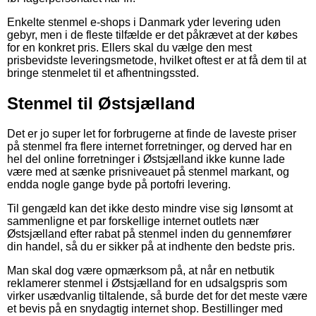
Enkelte stenmel e-shops i Danmark yder levering uden
gebyr, men i de fleste tilfælde er det påkrævet at der købes
for en konkret pris. Ellers skal du vælge den mest
prisbevidste leveringsmetode, hvilket oftest er at få dem til at
bringe stenmelet til et afhentningssted.
Stenmel til Østsjælland
Det er jo super let for forbrugerne at finde de laveste priser
på stenmel fra flere internet forretninger, og derved har en
hel del online forretninger i Østsjælland ikke kunne lade
være med at sænke prisniveauet på stenmel markant, og
endda nogle gange byde på portofri levering.
Til gengæld kan det ikke desto mindre vise sig lønsomt at
sammenligne et par forskellige internet outlets nær
Østsjælland efter rabat på stenmel inden du gennemfører
din handel, så du er sikker på at indhente den bedste pris.
Man skal dog være opmærksom på, at når en netbutik
reklamerer stenmel i Østsjælland for en udsalgspris som
virker usædvanlig tiltalende, så burde det for det meste være
et bevis på en snydagtig internet shop. Bestillinger med