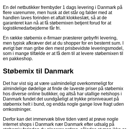
En del netbutikker frembyder 1 dags levering i Danmark på
flere varenumre, men husk at det står og falder med at
handlen laves forinden et aftalt klokkeslæt, så at de
garanteret kan nå at få støbemixen betjent forud for at
logistikmedarbejderne får fri.
En række støbemix e-firmaer præsterer gebyrfri levering,
men typisk afkræver det at du shopper for en bestemt sum. I
øvrigt bør man gribe den mest prisbevidste leveringsmodel,
som i mange tilfælde er at få dem til at levere støbemixen til
en pakkeshop.
Støbemix til Danmark
Det har vist sig at være ualmindeligt overkommeligt for
almindelige dødelige at finde de laveste priser på støbemix
hos diverse online butikker, og altså har utallige netshops i
Danmark fundet det uundgåeligt at trykke prisniveauet på
støbemix helt i bund, og endda nogle gange love fragt uden
omkostninger.
Derfor kan det immervæk blive tiden værd at prøve nogle
internet shops i Danmark nær Danmark efter udsalg på