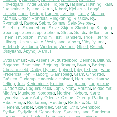
Hovedgård
,
Hvide Sande
,
Højbjerg
,
Højslev
,
Hørning
,
Ikast
,
Juelsminde
,
Jylland
,
Karup
,
Kibæk
,
Kjellerup
,
Langå
,
Lemvig
,
Lund
,
Lystrup
,
Løgten
,
Løsning
,
Låsby
,
Malling
,
Mårslet
,
Odder
,
Randers
,
Ringkøbing
,
Risskov
,
Ry
,
Ryomgård
,
Rønde
,
Sabro
,
Samsø
,
Sejs-Svejbæk
,
Silkeborg
,
Skanderborg
,
Skive
,
Skjern
,
Skødstrup
,
Solbjerg
,
Spentrup
,
Stevnstrup
,
Stoholm
,
Struer
,
Sunds
,
Søften
,
Tarm
,
Them
,
Thyborøn
,
Thyholm
,
Tilst
,
Tranbjerg
,
Trige
,
Tørring
,
Ulfborg
,
Ulstrup
,
Vejle
,
Vestjylland
,
Viborg
,
Viby Jylland
,
Videbæk
,
Vildbjerg
,
Vinderup
,
Virklund
,
Ølgod
,
Østbirk
,
Østjylland
,
Åbyhøj
,
Aarhus
Syddanmark
:
Als
,
Assens
,
Augustenborg
,
Bellinge
,
Billund
,
Bogense
,
Bramming
,
Brejning
,
Broager
,
Brørup
,
Børkop
,
Christiansfeld
,
Dalby
,
Dybbøl
,
Egtved
,
Ejby
,
Esbjerg
,
Fanø
,
Fredericia
,
Fyn
,
Faaborg
,
Glamsbjerg
,
Gram
,
Grindsted
,
Gråsten
,
Guderup
,
Haderslev
,
Holsted
,
Høruphav
,
Haarby
,
Jelling
,
Jels
,
Kerteminde
,
Kolding
,
Langeland
,
Langeskov
,
Lunderskov
,
Løgumkloster
,
Løjt Kirkeby
,
Marstal
,
Middelfart
,
Midtfyn
,
Munkebo
,
Nordborg
,
Nordfyn
,
Nyborg
,
Nørre
Lyndelse
,
Nørre Aaby
,
Odense
,
Oksbøl
,
Otterup
,
Padborg
,
Ribe
,
Ringe
,
Rudkøbing
,
Rødding
,
Rødekro
,
Sankt
Klemens
,
Skibet
,
Skærbæk
,
Starup
,
Strib
,
Svendborg
,
Sydfyn
,
Sydjylland
,
Sønderborg
,
Sønderjylland
,
Søndersø
,
Taulov
,
Thurø
,
Tinglev
,
Tjæreborg
,
Toftlund
,
Tønder
,