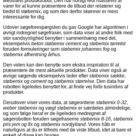
websitets produktrobot. Den har hurtigt ledt massevis af
varer for at kunne præsentere de tilbud der relaterer sig
bedst til støbemix, og som den derfor skønner er mest
interessante for dig.
Udover søgeforespørgslen du gav Google har algoritmen i
øvrigt indregnet søgefraser, som data viser at andre folk med
stor sandsynlighed benytter i sammenhæng med det,
eksempelvis
beton støbemix cement
og
støbemix tørretid
foruden formuleringer som
støbemix johannes fog
og
støbemix afhentning århus
.
Den viden kan den benytte som ekstra inspiration til at
præsentere de mest aktuelle produkter. Data viser også at
øvrige søgende eksempelvis leder efter
støbemix sække
,
støbemix og cement
og
støbemix størrelse
. Den data har
robotten ligeledes benyttet for, at finde vej forbi tusindvis af
produkter.
Derudover viser vores data, at søgeordene
støbemix 0-32
,
weber støbemix
og
vægt støbemix
er særdeles almindelige,
og som følge heraf er de ligeledes medregnet af
søgerobotten foruden søgefraserne
støbemix 8-16
,
støbemix
pris jem og fix
og
støbemix nordjylland
. Vores håb er
naturligvis at du er tilfreds med de viste tilbud, idet at bare et
enkelt af disse kan bruges.