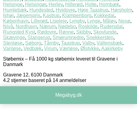
Helsinge
,
Helsingør
,
Herlev
,
Hillerød
,
Holte
,
Hornbæk
,
Humlebæk
,
Hundested
,
Hvidovre
,
Høje Taastrup
,
Hørsholm
,
Ishøj
,
Jægerspris
,
Kastrup
,
Klampenborg
,
Kokkedal
,
København
,
Lillerød
,
Liseleje
,
Lyngby
,
Lynge
,
Måløv
,
Nexø
,
Nivå
,
Nordhavn
,
Nærum
,
Nødebo
,
Roskilde
,
Rudersdal
,
Rungsted Kyst
,
Rødovre
,
Rønne
,
Skibby
,
Skovlunde
,
Skævinge
,
Slangerup
,
Smørumnedre
,
Snekkersten
,
Stenløse
,
Søborg
,
Tårnby
,
Taastrup
,
Valby
,
Vallensbæk
,
Vanløse
,
Vedbæk
,
Virum
,
Værløse
,
Ølstykke
,
Aakirkeby
Støbemix
–
Få 1000 kg støbemix leveret til Gravene i
Danmark
Gravene 12
,
6100
Danmark
4.2
stjerner baseret på
14
anmeldelser
Megabyg.dk