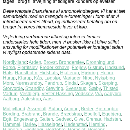
tages i brug til afvejning af tidligere kunders oplevelser.
Dette website finansieres af annonceindtægter. Vi har et tæt
samarbejde med en mængde e-forretninger i form af at vi
introducerer deres tilbud, og indkasserer betaling om en
bruger fra vores hjemmeside laver et køb.
Vejledning vedrørende tilbud og internet firmaer
understøttes hele tiden, men vi ønsker ikke at blive stillet
ansvarlig for modifikationer der potentielt er foretaget siden
vi nyligst opdaterede sidens data.
Nordjylland
:
Arden
,
Brovst
,
Brønderslev
,
Dronninglund
,
Farsø
,
Fjerritslev
,
Frederikshavn
,
Frejlev
,
Gistrup
,
Hadsund
,
Hals
,
Hanstholm
,
Hirtshals
,
Hjallerup
,
Hjørring
,
Hobro
,
Hurup
,
Klarup
,
Kås
,
Løgstør
,
Mariager
,
Nibe
,
Nykøbing
Mors
,
Nørresundby
,
Pandrup
,
Sindal
,
Skagen
,
Skørping
,
Storvorde
,
Strandby
,
Støvring
,
Svenstrup
,
Sæby
,
Thisted
,
Vadum
,
Vestbjerg
,
Vester Hassing
,
Vodskov
,
Vrå
,
Aabybro
,
Aalborg
,
Aalestrup
,
Aars
Midtjylland
:
Assentoft
,
Aulum
,
Auning
,
Beder
,
Bjerringbro
,
Bording
,
Brabrand
,
Brande
,
Brædstrup
,
Ebeltoft
,
Egebjerg
,
Egå
,
Engesvang
,
Galten
,
Gedved
,
Give
,
Grenaa
,
Hadsten
,
Hammel
,
Harlev
,
Hasselager
,
Hedensted
,
Herning
,
Hinnerup
,
Hjortshøj
,
Holstebro
,
Hornslet
,
Horsens
,