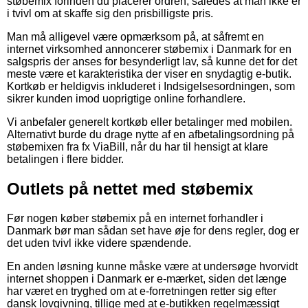
støbemix forinden du placerer ordren, således at man ikke er
i tvivl om at skaffe sig den prisbilligste pris.
Man må alligevel være opmærksom på, at såfremt en
internet virksomhed annoncerer støbemix i Danmark for en
salgspris der anses for besynderligt lav, så kunne det for det
meste være et karakteristika der viser en snydagtig e-butik.
Kortkøb er heldigvis inkluderet i Indsigelsesordningen, som
sikrer kunden imod uoprigtige online forhandlere.
Vi anbefaler generelt kortkøb eller betalinger med mobilen.
Alternativt burde du drage nytte af en afbetalingsordning på
støbemixen fra fx ViaBill, når du har til hensigt at klare
betalingen i flere bidder.
Outlets på nettet med støbemix
Før nogen køber støbemix på en internet forhandler i
Danmark bør man sådan set have øje for dens regler, dog er
det uden tvivl ikke videre spændende.
En anden løsning kunne måske være at undersøge hvorvidt
internet shoppen i Danmark er e-mærket, siden det længe
har været en tryghed om at e-forretningen retter sig efter
dansk lovgivning, tillige med at e-butikken regelmæssigt