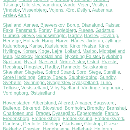
Tåsinge
,
Ullerslev
,
Vamdrup
,
Varde
,
Vejen
,
Vestfyn
,
Vindeby
,
Vissenbjerg
,
Vojens
,
Ærø
,
Østfyn
,
Aabenraa
,
Årslev
,
Aarup
Sjælland
:
Asnæs
,
Bjæverskov
,
Borup
,
Dianalund
,
Falster
,
Faxe
,
Fensmark
,
Forlev
,
Fuglebjerg
,
Furesø
,
Gadstrup
,
Glumsø
,
Greve
,
Gundsømagle
,
Gørlev
,
Haslev
,
Havdrup
,
Herfølge
,
Holbæk
,
Høng
,
Hørve
,
Hårlev
,
Jyderup
,
Jyllinge
,
Kalundborg
,
Karise
,
Karlslunde
,
Kirke Hvalsø
,
Kirke
Hyllinge
,
Korsør
,
Køge
,
Lejre
,
Lolland
,
Maribo
,
Midtsjælland
,
Møn
,
Nakskov
,
Nordsjælland
,
Nykøbing Falster
,
Nykøbing
Sjælland
,
Nyråd
,
Næstved
,
Nørre Alslev
,
Osted
,
Præstø
,
Regstrup
,
Ringsted
,
Rødby
,
Rønnede
,
Sakskøbing
,
Skælskør
,
Slagelse
,
Solrød Strand
,
Sorø
,
Stege
,
Stenlille
,
Store Heddinge
,
Strøby Egede
,
Stubbekøbing
,
Sundby
,
Svebølle
,
Svinninge
,
Svogerslev
,
Sydsjælland
,
Tune
,
Tølløse
,
Vestsjælland
,
Viby Sjælland
,
Vindinge
,
Vipperød
,
Vordingborg
,
Østsjælland
Hovedstaden
:
Albertslund
,
Allerød
,
Amager
,
Bagsværd
,
Ballerup
,
Birkerød
,
Blovstrød
,
Bornholm
,
Brøndby
,
Brønshøj
,
Charlottenlund
,
Dragør
,
Dyssegård
,
Espergærde
,
Farum
,
Fredensborg
,
Frederiksberg
,
Frederikssund
,
Frederiksværk
,
Ganløse
,
Gentofte
,
Gilleleje
,
Gladsaxe
,
Glostrup
,
Græse
Bakkeby
,
Græsted
,
Hedehusene
,
Hellebæk
,
Hellerup
,