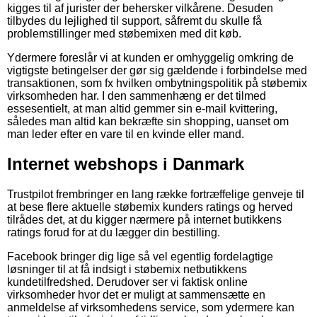
kigges til af jurister der behersker vilkårene. Desuden
tilbydes du lejlighed til support, såfremt du skulle få
problemstillinger med støbemixen med dit køb.
Ydermere foreslår vi at kunden er omhyggelig omkring de
vigtigste betingelser der gør sig gældende i forbindelse med
transaktionen, som fx hvilken ombytningspolitik på støbemix
virksomheden har. I den sammenhæng er det tilmed
essesentielt, at man altid gemmer sin e-mail kvittering,
således man altid kan bekræfte sin shopping, uanset om
man leder efter en vare til en kvinde eller mand.
Internet webshops i Danmark
Trustpilot frembringer en lang række fortræffelige genveje til
at bese flere aktuelle støbemix kunders ratings og herved
tilrådes det, at du kigger nærmere på internet butikkens
ratings forud for at du lægger din bestilling.
Facebook bringer dig lige så vel egentlig fordelagtige
løsninger til at få indsigt i støbemix netbutikkens
kundetilfredshed. Derudover ser vi faktisk online
virksomheder hvor det er muligt at sammensætte en
anmeldelse af virksomhedens service, som ydermere kan