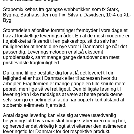
Støbemix købes fra gængse webbutikker, som fx Stark,
Bygma, Bauhaus, Jem og Fix, Silvan, Davidsen, 10-4 og XL-
Byg.
Størstedelen af online forretninger frembyder i vore dage et
hav af forskellige leveringsmåder. En af de mest moderne er
i øjeblikket at få sendt til en pakkeshop, så du selv har
mulighed for at hente dine nye varer i Danmark lige når det
passer dig. Leveringsmetoden er altså ekstremt
uproblematisk, samt mange gange derudover den mest
prisbevidste fragtmulighed.
Du kunne tillige beslutte dig for at få det leveret til din
lejlighed eller hus i Danmark eller til adressen hvor du
arbejder. Fragtformen er mange gange en lille smule mere
pebret, men lige så vel ret ligetil. Den billigste løsning til
levering kan ikke modsiges at være at hente produkterne
selv, som jo er betinget af at du har bopæl i kort afstand af
støbemix e-firmaets hjemsted.
Antal dages levering kan vise sig at være usædvanlig
betydningsfuld hvis man skal bruge støbemixen nu og her,
og herved er det virkelig klogt at vi efterser den estimerede
leveringstid for Danmark for det respektive produkt.